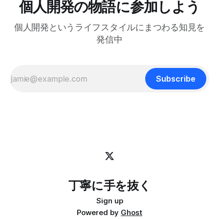
個人開発の物語に参加しよう
菜でよいという提案」 を読んで、日々のリズムを健やかに
を紹介します。 動画で見る(英語): ポップアップウィンドウ
保つためのヒントがたくさん詰まっていると感じまし
はサブプロセスを維持できない tmuxのdisplay-popupコマン
個人開発というライフスタイルにまつわる知見を
ドを使うとポップアップウィンドウを表示でき、ちょっとし
たツールにすぐアクセスするのに便利です。 僕はlazygitで
発信中
gitの状態をサッと確認するのに使っています: bind -r g
display-popup -d '#{pane_current_path}'
Subscribe
丁寧に手を抜く
Sign up
Powered by
Ghost