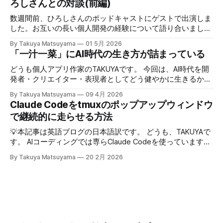
ろしさんとの対談(前編)
ほど〜」と、相手の話にどんなバリエーションで返そうかと
いう所に集中する。騙されたと思って試してみて欲しいんだ
数週間前、ひろしさんのポッドキャストにゲストで出演しま
が、このお陰で相手の話がよく理解できて、自然なフォロー
した。お互いの長い個人開発の経験について語り合いまし
アップの質問やリアクションが浮かぶようになる。こちらか
た。英語版を作成する過程で、日本語でも綺麗に整形した書
By Takuya Matsuyama
01 5月 2026
ら頑張って面白い話をひねり出す必要が無いので、気が楽に
き起こしが出来たので、こちらに掲載します。お楽しみくだ
「一汁一菜」にAI時代の生き方が詰まっている
なった。話の結論も何もいらなくて、「そうなんですね」
さい。 ※ギアアイコンをクリックして、音声と字幕を日本語
「いいですね」「ほんじゃお疲れ様です〜」みたいな感じで
に変更できます。 00:00 イントロ:TAKUYAさんようこそ
どうも個人アプリ作家のTAKUYAです。 今回は、AI時代を開
締めくくる。反応に困ったらとりあえず「いいですね」まじ
01:32 TAKUYAさんの自己紹介:WalknoteからInkdropまで
発者・クリエイター・表現者としてどう健やかに生きるか、
で便利！男相手の会話でも有効。インタビューにも応用が利
04:54 独立への踏み切り方:慎重派と勢い派 06:51 個人開発
について考えていることをシェアしたいと思います。ここで
きそうだ。 天気が悪くてだるいので、やる気が出るまで部
By Takuya Matsuyama
09 4月 2026
がフリーランス案件につながった 09:17 Inkdropで食えるよ
の「健やかに生きる」とは、心身の健康を保ちながら、もの
Claude Codeをtmuxのポップアップウィンドウ
屋でレシートの撮影などの単純作業をして過ごした。レシー
うになるまで 12:15 なぜ最初から海外市場を狙ったのか
づくりを楽しみ続けるという意味です。 読者の中にも、最
トを撮ったら事務代行さんに投げる。そのうちAIに代替させ
で継続的に走らせる方法
14:54 AI登場前、英語コピーに苦戦した話 16:18 AIバイブコ
近のAIの急速な進化の中でどう生き残り、さらに活躍してい
たい。レシートは基本カフェばっかりである。 ユーザフォ
ーディング時代をどう見ているか 17:24 全てのコードを一行
くかを悩んでいる方は多いのではないでしょうか。正直、す
💡本記事は英語ブログの日本語訳です。 どうも、TAKUYAで
ーラムをチェックしたら、
ずつレビューする使い方 21:06 AIは新幹線:速さの先にあるも
べてに対する正解はわかりません。未来を正確に予測できる
す。 AIコーディングでは専らClaude Codeを使っています。
の 25:53 AI時代に「感性」が大事になる 27:
人はいないからです。 でも自分は、ソフトウェア寄りのア
最初はtmuxでターミナルの右側にペインを分割して使って
By Takuya Matsuyama
20 2月 2026
ーティストとして生きる上で大事なのは、「戦略」や「堀
いたのですが、幅が狭すぎてメッセージやdiffがまともに表
(moat)」を築くことよりも、「生きる方向性」 だと思って
示できず、使いづらかったです。 <Prefix>+zでペインを最大
います。 人生とは速度ではなく方向である – ゲーテ 自分
化すればいいのですが、毎回やるのは面倒でした。 そこ
はどこに行きたいのか？何を見たいのか？それが大事です。
で、ポップアップウィンドウでClaude Codeを起動するよう
戦略は状況に合わせて柔軟に変えればいいからです。 今回
にしました。キーバインドを押せばセッションが開き、閉じ
は、日本の文化からいくつかの生き方の原則を探ってみたい
てもバックグラウンドで動き続けるので、すぐに再開できま
と思います。 最近、料理研究家の 土井善晴 さんの 「一汁一
す。 この記事では、それを実現するためのtmuxの設定方法