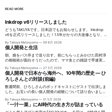
READ MORE
Inkdrop v6リリースしました
どうもTAKUYAです。日本語でもお知らせします。 Inkdrop
v6を正式リリースしました！1.5年がかりの大改修となり、
大変お待たせしました。本バージョンでは、新しい
By Takuya Matsuyama
09 8月 2026
Markdownエディタや、最近のエージェント型コーディング
個人開発と生活
ワークフローに最適化された新しいAI連携機能など、根本か
ら作り直した改善が盛りだくさんです。それでいて、気が散
朝、娘をバス停まで送り出す。前にちらっとみかけた田村淳
らないシンプルでクリーンなUXはそのまま維持していま
の相槌術が面白そうだったので、ママ友との雑談で早速実践
す。 まずはじめに、既存のユーザの皆様に大きな感謝を述
してみたら効果てきめんだった。その方法は単純に、職業病
By Takuya Matsuyama
27 5月 2026
べたいと思います。開発期間中に辛抱強く待って下さった
で癖になっている批判的思考を完全オフにし、相槌に全神経
個人開発で日本から海外へ、10年間の歴史 — ひ
事、そしてCanaryテストで多くのフィードバックをくれたこ
を注ぐ、というものだ。「へぇ」「うん」「うーん」「なる
ろしさんとの対談(前編)
とに心から感謝します。皆さんのサポートなしには実現でき
ほど〜」と、相手の話にどんなバリエーションで返そうかと
ませんでした。 ウェブサイトもv6に合わせて完全に作り直
いう所に集中する。騙されたと思って試してみて欲しいんだ
数週間前、ひろしさんのポッドキャストにゲストで出演しま
しました。アプリのUIをそのまま使ってライブデモを構築し
が、このお陰で相手の話がよく理解できて、自然なフォロー
した。お互いの長い個人開発の経験について語り合いまし
たので、アプリをDLせずとも新しいエディタを試せるように
アップの質問やリアクションが浮かぶようになる。こちらか
た。英語版を作成する過程で、日本語でも綺麗に整形した書
しました。ぜひ触ってみてください： Inkdrop is an AI-
By Takuya Matsuyama
01 5月 2026
ら頑張って面白い話をひねり出す必要が無いので、気が楽に
き起こしが出来たので、こちらに掲載します。お楽しみくだ
「一汁一菜」にAI時代の生き方が詰まっている
native Markdown note app for developers — smooth
なった。話の結論も何もいらなくて、「そうなんですね」
さい。 ※ギアアイコンをクリックして、音声と字幕を日本語
context flow between
「いいですね」「ほんじゃお疲れ様です〜」みたいな感じで
に変更できます。 00:00 イントロ:TAKUYAさんようこそ