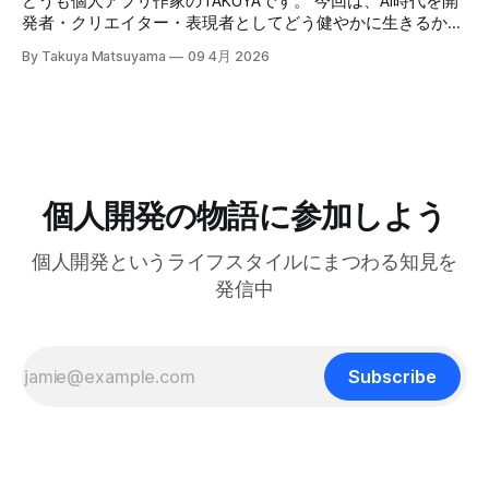
どうも個人アプリ作家のTAKUYAです。 今回は、AI時代を開
締めくくる。反応に困ったらとりあえず「いいですね」まじ
01:32 TAKUYAさんの自己紹介:WalknoteからInkdropまで
発者・クリエイター・表現者としてどう健やかに生きるか、
で便利！男相手の会話でも有効。インタビューにも応用が利
04:54 独立への踏み切り方:慎重派と勢い派 06:51 個人開発
について考えていることをシェアしたいと思います。ここで
きそうだ。 天気が悪くてだるいので、やる気が出るまで部
By Takuya Matsuyama
09 4月 2026
がフリーランス案件につながった 09:17 Inkdropで食えるよ
の「健やかに生きる」とは、心身の健康を保ちながら、もの
屋でレシートの撮影などの単純作業をして過ごした。レシー
うになるまで 12:15 なぜ最初から海外市場を狙ったのか
づくりを楽しみ続けるという意味です。 読者の中にも、最
トを撮ったら事務代行さんに投げる。そのうちAIに代替させ
14:54 AI登場前、英語コピーに苦戦した話 16:18 AIバイブコ
近のAIの急速な進化の中でどう生き残り、さらに活躍してい
たい。レシートは基本カフェばっかりである。 ユーザフォ
ーディング時代をどう見ているか 17:24 全てのコードを一行
くかを悩んでいる方は多いのではないでしょうか。正直、す
ーラムをチェックしたら、
ずつレビューする使い方 21:06 AIは新幹線:速さの先にあるも
べてに対する正解はわかりません。未来を正確に予測できる
の 25:53 AI時代に「感性」が大事になる 27:
人はいないからです。 でも自分は、ソフトウェア寄りのア
ーティストとして生きる上で大事なのは、「戦略」や「堀
個人開発の物語に参加しよう
(moat)」を築くことよりも、「生きる方向性」 だと思って
います。 人生とは速度ではなく方向である – ゲーテ 自分
個人開発というライフスタイルにまつわる知見を
はどこに行きたいのか？何を見たいのか？それが大事です。
戦略は状況に合わせて柔軟に変えればいいからです。 今回
発信中
は、日本の文化からいくつかの生き方の原則を探ってみたい
と思います。 最近、料理研究家の 土井善晴 さんの 「一汁一
菜でよいという提案」 を読んで、日々のリズムを健やかに
保つためのヒントがたくさん詰まっていると感じまし
Subscribe