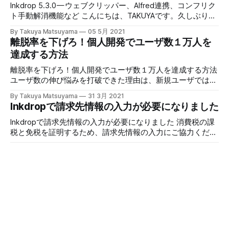
す。現在のビジネス規模だと個人事業主としてやったほうが
Inkdrop 5.3.0 — ウェブクリッパー、Alfred連携、コンフリク
けられましたが、特に画像を扱う際のパフォーマンスの低さ
生活がシンプルに保てるので、まだ会社化していません。僕
ト手動解消機能など こんにちは、TAKUYAです。久しぶりの
には苦労しました。最悪の場合、7MBの画像をダウンロー
のアプリはInkdropというMarkdownノートアプリで、
デスクトップ版Inkdropのアップデート報告です。v5.3.0を
ド、復号化、そして表示するのに40秒かかっていました（ネ
By Takuya Matsuyama
05 5月 2021
macOS、Windows、Linux、iOSやAndroidで動作します。最
リリースしました！あなたのワークフローを援助する改善が
ットワークやデバイスに依存します）。新バー
離脱率を下げろ！個人開発でユーザ数１万人を
近のOperating Systemsは積極的にMaliciousなSoftwareから
盛りだくさんです。以下、詳しくご紹介していきます。 The
達成する方法
ユーザを守る機能を搭載しています。macOSではApp Store
English press release is available here. ローカルREST APIエ
外で配布する際はアプリを自分でNotarizeする必要がありま
ンドポイント機能 ここ最近僕はInkdropをサードパーティ製
離脱率を下げろ！個人開発でユーザ数１万人を達成する方法
す。それは特に難しいことではありません。なぜならApple
ツールとの連携性を高める取り組みを行ってきました。この
ユーザ数の伸び悩みを打破できた理由は、新規ユーザではな
が基本的に必要なものを提供してくれるからです。一方
ローカルREST APIエンドポイント機能は、外部プログラムか
く既存ユーザに注力する事だった こんにちは、Inkdrop開発
Windowsでは、Micr
By Takuya Matsuyama
31 3月 2021
ら簡単かつ安全にアクセスできるようにするデータベース用
者のTAKUYAです。本エントリは僕と同じように個人開発を
Inkdropで請求先情報の入力が必要になりました
HTTPサーバを開きます。怖そうですか？ご心配なく。これ
楽しみ、成果を出している方にお話を伺う企画です。前回の
はループバックネットワークからのアクセスしか受け付けま
MENTAの入江さんに続き、今回は家族向けToDoアプリ「フ
Inkdropで請求先情報の入力が必要になりました 消費税の課
せん。つまり外部ネットワークからの接続はデフォルトで拒
ァミリーTODO」を開発されているhirothingsさんに体験談を
税と免税を証明するため、請求先情報の入力にご協力くださ
否されます。以下で説明するのように、この機能はノートの
語って頂きました。ToDoアプリは言わずもがな無数の類似
い 本記事は “Inkdrop needs to collect your billing address”
柔軟なインポートやエクスポートといった多くの可能性を開
By Takuya Matsuyama
20 1月 2021
アプリが存在するレッドオーシャンです。その中で、ご自身
の日本語訳です。 こんにちは、TAKUYAです。ちょっと事務
「コツコツ」は大化けする！力を抜きつつ個人
放します。 ローカルREST APIエンドポイントを有効に
の原体験からアイデアを発想し、伸び悩む厳しい状況も楽し
的ですが、日本の消費税法に対処するための、Inkdropの請
開発を成功させる秘訣
み、周りから意見を積極的に取り入れる姿勢によって、見事
求先情報に関する重要なお知らせです。日本在住のユーザの
に１万ユーザを獲得しました。「作ったは良いけど全然伸び
方にも影響があります。これに伴い、プライバシーポリシー
「コツコツ」は大化けする！力を抜きつつ個人開発を成功さ
ない…」と悩んでいる方にぜひ読んで頂きたい内容です。そ
を変更しました。また、海外向けにアプリを販売しようとお
せる秘訣 どうも個人アプリ作家のTAKUYAです。本ブログの
れではどうぞ。 文章: hirothings / 編集: TAKUYA * 過去の自分
考えの方にも参考になればと思います。 TL;DR * 請求先情報
名前「週休７日で働きたい」は、出来るだけやりたくない事
と比べて成長を感じてモチベーションを保つ * 自分自身がユ
By Takuya Matsuyama
24 12月 2020
の詳細をこちらのページにてご入力ください * 日本国内に居
をせず、やりたい事だけをして生きるというライフスタイル
個人アプリ作家の夢のデスク構成 (2020年末)
ーザであり続ける・お金を主目的にしない * 既存ユーザに注
住の場合、消費税の支払い義務があります。国外に居住の場
への願望を表現したコピーです。今回、そのようなライフス