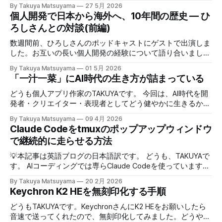
してみたら効果てきめんだった。その方法は単純に、職業病
By Takuya Matsuyama
27 5月 2026
で癖になっている批判的思考を完全オフにし、相槌に全神経
個人開発で日本から海外へ、10年間の歴史 — ひ
を注ぐ、というものだ。「へぇ」「うん」「うーん」「なる
ろしさんとの対談(前編)
ほど〜」と、相手の話にどんなバリエーションで返そうかと
いう所に集中する。騙されたと思って試してみて欲しいんだ
数週間前、ひろしさんのポッドキャストにゲストで出演しま
が、このお陰で相手の話がよく理解できて、自然なフォロー
した。お互いの長い個人開発の経験について語り合いまし
アップの質問やリアクションが浮かぶようになる。こちらか
た。英語版を作成する過程で、日本語でも綺麗に整形した書
By Takuya Matsuyama
01 5月 2026
ら頑張って面白い話をひねり出す必要が無いので、気が楽に
き起こしが出来たので、こちらに掲載します。お楽しみくだ
「一汁一菜」にAI時代の生き方が詰まっている
なった。話の結論も何もいらなくて、「そうなんですね」
さい。 ※ギアアイコンをクリックして、音声と字幕を日本語
「いいですね」「ほんじゃお疲れ様です〜」みたいな感じで
に変更できます。 00:00 イントロ:TAKUYAさんようこそ
どうも個人アプリ作家のTAKUYAです。 今回は、AI時代を開
締めくくる。反応に困ったらとりあえず「いいですね」まじ
01:32 TAKUYAさんの自己紹介:WalknoteからInkdropまで
発者・クリエイター・表現者としてどう健やかに生きるか、
で便利！男相手の会話でも有効。インタビューにも応用が利
04:54 独立への踏み切り方:慎重派と勢い派 06:51 個人開発
について考えていることをシェアしたいと思います。ここで
きそうだ。 天気が悪くてだるいので、やる気が出るまで部
By Takuya Matsuyama
09 4月 2026
がフリーランス案件につながった 09:17 Inkdropで食えるよ
の「健やかに生きる」とは、心身の健康を保ちながら、もの
Claude Codeをtmuxのポップアップウィンドウ
屋でレシートの撮影などの単純作業をして過ごした。レシー
うになるまで 12:15 なぜ最初から海外市場を狙ったのか
づくりを楽しみ続けるという意味です。 読者の中にも、最
トを撮ったら事務代行さんに投げる。そのうちAIに代替させ
で継続的に走らせる方法
14:54 AI登場前、英語コピーに苦戦した話 16:18 AIバイブコ
近のAIの急速な進化の中でどう生き残り、さらに活躍してい
たい。レシートは基本カフェばっかりである。 ユーザフォ
ーディング時代をどう見ているか 17:24 全てのコードを一行
くかを悩んでいる方は多いのではないでしょうか。正直、す
💡本記事は英語ブログの日本語訳です。 どうも、TAKUYAで
ーラムをチェックしたら、
ずつレビューする使い方 21:06 AIは新幹線:速さの先にあるも
べてに対する正解はわかりません。未来を正確に予測できる
す。 AIコーディングでは専らClaude Codeを使っています。
の 25:53 AI時代に「感性」が大事になる 27:
人はいないからです。 でも自分は、ソフトウェア寄りのア
最初はtmuxでターミナルの右側にペインを分割して使って
By Takuya Matsuyama
20 2月 2026
ーティストとして生きる上で大事なのは、「戦略」や「堀
いたのですが、幅が狭すぎてメッセージやdiffがまともに表
Keychron K2 HEを無刻印化する手順
(moat)」を築くことよりも、「生きる方向性」 だと思って
示できず、使いづらかったです。 <Prefix>+zでペインを最大
います。 人生とは速度ではなく方向である – ゲーテ 自分
化すればいいのですが、毎回やるのは面倒でした。 そこ
どうもTAKUYAです。KeychronさんにK2 HEをお願いしたら
はどこに行きたいのか？何を見たいのか？それが大事です。
で、ポップアップウィンドウでClaude Codeを起動するよう
音速で送ってくれたので、無刻印化してみました。どうやっ