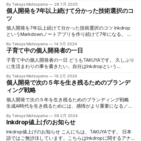
InkdropというプレーンテキストのMarkdownノートアプリ
などあらゆるところで見られます。 絵画における「減筆」
By Takuya Matsuyama
28 7月 2025
いました。 v6では、テキストを選択したときだけ表示され
を、デスクトップとモバイル向けにマルチプラットフォーム
の手法を例にとって説明します。 これは、描線を最小限に
個人開発を7年以上続けて分かった技術選択のコ
るフローティングツールバーに変わりました。 GitHub
で提供するSaaSとして、かれこれ9年にわたり開発運営して
抑えながら絹や紙の
ツ
Alerts 構文のサポート Alerts の構文が正しい色と左ボーダー
います。 最近、その開発にClaude Codeを導入しました。エ
でハイライトされるようになりました。 ネストされたアラ
ージェンティックコーディングを可能にするCLIのAIツールで
個人開発を7年以上続けて分かった技術選択のコツ Inkdrop
ートや引用にも対応しています。 また、アラートタイプの
す。 最初の試行は失敗に終わったものの、徐々に自分のワ
というMarkdownノートアプリを作り続けて7年になる。 お
入力を支援する補完機能も追加されました。 スラッシュコ
ークフローに馴染ませることができました。そして先日、ア
陰さまでその売上でずっと生活できている。 これまで個人
マンド 空行で /
By Takuya Matsuyama
14 3月 2024
プリ開発がまた「楽しい」と感じられるようになったので
開発でどう継続していくかについて「ユーザの退会理由をあ
子育て中の個人開発者の一日
す。これは予想外でした。 本稿では、自分がエージェンテ
れこれ考えない」とか「アプリの売上目標を立てるのをやめ
ィック・コーディングをワークフローに取り入れた方法と、
ました」とか、ビジネス面あるいはメンタル面からいろいろ
子育て中の個人開発者の一日 どうもTAKUYAです。 久しぶり
それが個人開発への視点をどう変えたかを共有します。 * 翻
書いてきた。 今回は、技術面にフォーカスして、どう継続
に生活まわりの事を書きたい。自分はInkdropという
訳元記事(英語): Agentic coding made programming fun
して開発していくかについてシェアしたい。 TL;DR * 最初は
Markdownノートアプリを売って生きている。 子供も無事順
again 自分のアプリに技術的負債が山ほどあった ご想像のと
By Takuya Matsuyama
19 2月 2024
とにかく最速でリリースする事を最優先する * 迷ったら「と
調に成長しており、あと数ヶ月で3歳になるというところ
個人開発で次の５年を生き残るためのブランデ
おり、9年も続くサービスをメンテするのは本当に大変で
きめく方」を選べ * 程よいところで切り上げて開発を進める
で、イヤイヤ期もやっと終わりが見えてきた。 生活パター
す。 初期の頃は新機能の追加も簡単で
ィング戦略
* 使っているモジュールがdeprecatedされるなんてザラだと
ンもなんとなく定着しつつあるので、ここで一旦どんなルー
覚悟する * 古いから悪いとは限らない * シンプルにしていく
ティンなのか書き出してみる。ちなみに当方今年で40歳。
個人開発で次の５年を生き残るためのブランディング戦略
* 老舗から継続の秘訣を学ぶ * 運ゲー要素は排除しきれない
平日の1日の流れ * 06:30 妻と子供起床、朝食 * 07:10–30 俺
生成AI時代を生き残るためには、感情がより重要になる／ハ
最初はとにかく最速でリリースする事を目標に技術選定する
起床、朝食 * 07:40 布団を畳んで子供を着替えさせる。妻は
イブランドからブランディングを学んでみた／生産的な雰囲
開発計画とビジネス計画は切っても切り離せない。 コーデ
By Takuya Matsuyama
09 2月 2024
その間に化粧や通勤の準備 * 08:00 ストレッチと軽い筋トレ
気をアプリに取り入れる／エデュテイメント: 教育＋エンタ
Inkdrop値上げのお知らせ
ィングに傾倒するあまり完璧主義に陥って結局リリース出来
（腕立て50回、スクワット100回） * 08:10 妻と子供を見送
メ こんにちは、個人開発で生活しているTAKUYAと申しま
ないまま頓挫してしまう個人開発者は多い
る。15分前後瞑想 * 08:30 散歩 * 09:00 作業開始(カフェま
す。 主に英語圏で活動しており、本稿は先日書いたブログ
Inkdrop値上げのお知らせ こんにちは、TAKUYAです。 日本
たは家) * 11:00 昼飯 * 12:00 ダラダラする * 12:30 作業再開
記事の日本語訳です。 個人で作っているMarkdownノートア
語ではご無沙汰しています。こちらはInkdropに関するアナ