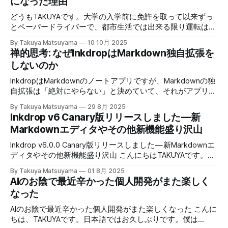
になった理由
集中癖がある * 生得的な直せないバグと考えることにする *
store. The cookie consent notice keeps appearing and
たい
アプリの成功に関係なく、自分をあるがままに受け入れる *
nothing happens once I approve or try to close it, so I’m
どうもTAKUYAです。大学の入学前に免許を取って以来ずっ
挫折しないのは、なんだかんだで前向きだから * ユーザさん
unable to interact with the website. Please provide
とペーパードライバーで、都市生活では出来る限り運転は避
から「休め！」と叱咤された * 人生は長い。個人開発なんか
guidance on
ける生活を送っていた。事故を起こせば人を◯してしまう
で死ぬな 自己の原体験について振り返ってみる 個人開発だ
By Takuya Matsuyama
10 10月 2025
可能性もある代物を日常的に運転するなんて考えられなかっ
けで生活するようになって、かれこれ8年ぐらいが経ちま
禅的思考: なぜInkdropはMarkdown独自拡張を
た。 そんな自分に転機が訪れたのは、結婚して大阪に戻っ
す。こう
しないのか
た事と、子供ができた事、そしてアウトドアに興味を持った
事だ。大阪近辺だと箕面とか野勢、神戸、丹波篠山などが日
InkdropはMarkdownのノートアプリですが、Markdownの独
帰りでドライブしやすい距離だ。それで、恐る恐るタイムズ
自拡張は「絶対にやらない」と決めていて、それがアプリの
のカーシェアで時々ではあるが運転するようになった。 他
哲学になっています。 Markdown(厳密にはGitHub-flavored
By Takuya Matsuyama
29 8月 2025
の車も生きた人間が運転しているという驚き まず運転して
Markdown)の強みは、ソフトウェア業界標準で広く使われて
Inkdrop v6 Canary版リリースしました — 新
いて気づいたのは、他の車にも生きた人間が運転していると
い緩い文書フォーマットという所です。 アプリの独自記法
Markdownエディタやその他新機能盛り沢山
言う点だ。そんなのは当たり前だろと思うかもしれないが、
を加えてしまったら、あなたの書いたノートはたちまちそれ
結構新鮮な発見だった。Grand Theft Autoなどの現代をモチ
らと互換性がなくなります。 「独自記法を加えた方が便利
Inkdrop v6.0.0 Canary版リリースしました — 新Markdownエ
ーフにしたゲームをプレイすれば分かるが、NPCの車の動き
な機能が付けられるだろう」と思うかもしれません。もちろ
ディタやその他新機能盛り沢山 こんにちはTAKUYAです。
は鈍臭いのでガンガンぶつかる。プレイヤーの進行を予測し
ん実際Markdownは完璧な書式ではないため、必要な場面は
v6.0.0 の最初の Canary バージョンをリリースしました 😆✨
た動きなどしないからだ。 しかし現実では相手も事故りた
By Takuya Matsuyama
01 8月 2025
いくつかあります。例えば画像のサイズ指定方法が定まって
v6では、アプリのコア機能の改善がたくさん盛り込まれてい
くないので、お互いに動きを読み合い、譲り合って運転す
AIのお陰で最近辛かった個人開発がまた楽しく
いない、など。それでも自分は、ノートの可搬性を第一にし
ます！ * リリースノート(英語):
る。ルードな運転手もたまにいるものの、どちらかがよっぽ
なった
てきました。その裏には禅にまつわる哲学があります。 日
https://forum.inkdrop.app/t/inkdrop-desktop-v6-0-0-
本の文化は周りの環境と対立するのではなく、溶け込もう、
canary-1/5339 CodeMirror 6 ベースの新しいエディタ フロ
AIのお陰で最近辛かった個人開発がまた楽しくなった こんに
馴染ませよう、共生しようとする傾向があります。窓の借
ーティングツールバー v5ではツールバーがエディタの上部
ちは、TAKUYAです。日本語ではお久しぶりです。僕は
景、枯山水、建築の非対称性、茶室のシンプルさ、侘び寂び
に固定されており、使っていないときもスペースを占有して