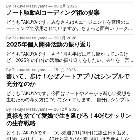
戦略は状況に合わせて柔軟に変えればいいからです。 今回
にしました。キーバインドを押せばセッションが開き、閉じ
たのか過程をシェアします。 Unboxing 上はKeychron Q1で
は、日本の文化からいくつかの生き方の原則を探ってみたい
By Takuya Matsuyama
06 2月 2026
てもバックグラウンドで動き続けるので、すぐに再開できま
す。これは３年間ぐらい使ってきました。キーキャップが若
ノート駆動AIコーディング術の提案
と思います。 最近、料理研究家の 土井善晴 さんの 「一汁一
す。 この記事では、それを実現するためのtmuxの設定方法
干くたびれていますね。でも問題なく今まで使えていまし
菜でよいという提案」 を読んで、日々のリズムを健やかに
を紹介します。 動画で見る(英語): ポップアップウィンドウ
た。そろそろ飽きてきたので新しいキーボードを試したいと
どうもTAKUYAです。みなさんはAIエージェントを普段のコ
保つためのヒントがたくさん詰まっていると感じまし
はサブプロセスを維持できない tmuxのdisplay-popupコマン
思い、前から気になっていたK2 HEを試すことにしました
ーディングで活用されていますか。ちょっと面白いワークフ
ドを使うとポップアップウィンドウを表示でき、ちょっとし
（写真下）。 Amazon | 【国内正規品】Keychron K2 HE ラピ
ローを思いついたのでシェアします。それは、ノート駆動の
By Takuya Matsuyama
29 1月 2026
たツールにすぐアクセスするのに便利です。 僕はlazygitで
ッドトリガー ワイヤレス カスタムキーボード、ホールエフ
エージェンティック・コーディング・ワークフローです。最
2025年個人開発活動の振り返り
gitの状態をサッと確認するのに使っています: bind -r g
ェクトGateronダブルレール・マグネットスイッチ、
近Claude Codeのプランモードを使っていたら、ターミナル
display-popup -d '#{pane_current_path}'
2.4GHz・Bluetooth無線対応、QMKプログラム可能、アルミ
内で生成されたプランを読むのが辛かったんです。それで、
どうもTAKUYAです。もう1月も半ばに差し掛かっているけ
+ウッドフレーム、USレイアウト、RGBライト、Mac
じゃあMarkdownノートアプリであるInkdropをプランの保存
ど、2025年の自分の活動の振り返りをしたい。去年を一言
Windows Linux対応 (ブラック) | Keychron | パソコン用キー
先バックエンドとして使えば解決するんじゃないかと思っ
で言うなら、本厄を満喫した年だった。 厄年とは、人生の
By Takuya Matsuyama
15 1月 2026
ボード 通販【国内正規品】Keychron K2 HE ラピッドトリガ
て、 試してみました。こちらがそのデモです（英語）： こ
節目にあたって、体調不良や災難が起こりやすいと経験的に
書いて、歩け！なぜノートアプリはシンプルで
ー ワイヤレス カスタムキーボード、ホールエフェクト
ちらがClaude Codeの設定ファイル群です： GitHub -
言われる年齢のこと。数え年で42歳、確かにもう若さに任せ
充分なのか
Gateronダブルレール・マグネットスイッチ、
inkdropapp/note-driven-agentic-coding-workflow at
た事は出来ないなと痛感した年だった。(ところであなたの
devas.lifeComplete Claude Code configuration collection -
国ではこのような年はありますか？) 夏に体調を崩して2~3
どうもTAKUYAです。今回はノートやメモから新しい発想を
agents, skills, hooks, commands, rules, MCPs. Battle-
ヶ月動けなくなった 暖かくなり花粉が飛び出した頃に、持
生むための考え方についてシェアします。 自分はシンプル
tested configs from an Anthropic hackathon w
病のアトピーが悪化しだして、まともに生活出来なくなって
さをウリにした開発者向けのMarkdownアプリInkdropを作っ
By Takuya Matsuyama
26 12月 2025
しまった。酷さで言うと、2019年に脱ステした時と同じぐら
ています。なので、どうしても「ノートアプリの作者」とし
貫禄を捨てて愛嬌で生き延びろ！40代オッサン
い。 脱ステに無事成功したから、この地獄は二度と味わう
てのポジショントークが含まれてしまいますが、逆に言え
の生存戦略
ことはないだろうと高を括っていたが、まさか7年後にまた
ば、「ノートアプリを約10年間作り続けてきた人間が、どう
味わうとは思わなかった。当時の独身時代と違い、妻も子供
やってアイデアを生み出しているのか」 という実際的な体
どうもTAKUYAです。 つい先週(11月19日)に誕生日を迎え、
もいる中で、周りに多大な迷惑をかける事となった。夏の子
験談として読んでもらえれば幸いです。 結論から言うと、
41歳になりました。40代と言うのは若い頃には想像もしな