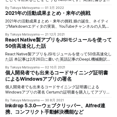
例えば、Markdownは多くの静的サイトジェネレータで広く
す。ウクライナとロシアの情勢はニュースで流れている通
By Takuya Matsuyama
01 3月 2022
採用されています。Astro、Gatsby、Jekyll、Hugoなどな
り、ショッキングなものです。僕は英語でアプリを開発して
2021年の活動成果まとめ・来年の挑戦
ど。御存知の通り、既に多くの人がMarkdownでブログ記事
いて、世界中にユーザがいます。個人開発者として出来るこ
を書いています(より厳密にはGitHub-flavored Markdown)。
とは無いか考えていたところ、Williamが彼のサービスを購読
2021年の活動成果まとめ・来年の挑戦 娘の誕生、ネイティ
つまり、それは技術ノートだけでなく技術記事の投稿にも適
しているウクライナ人全てに返金処理をしたというツイート
ブMarkdownエディタの実装、YouTubeチャンネルの人気獲
しているのです。 Inkdropはプラットフォームとデバイスを
を見かけました： これだ！と思い、早速自分も拙作アプリ
得 こんにちは、TAKUYAです。本記事は “What I
By Takuya Matsuyama
21 12月 2021
またいでシームレスな体験を提供します。それによりどこで
「Inkdrop」のウクライナのユーザさん全員に返金処理をし
accomplished in 2021 & my challenge for 2022” の日本語訳
React Native製アプリをJSIモジュールを使って
もMarkdownを閲覧・執筆できます。しかしながら、その同
ました： また、メールにて別途返金と安否を確認する旨の
です。2021年は、去年の自分が見たら結構驚くぐらいなかな
50倍高速化した話
期機能のためにファイルシステムとの親和性を
メールを送ったところ、早速いくつか返信がありました：
かの飛躍の年でした。あなたはいかがでしたか？本稿では今
どうやら彼は無事のようです。よかった。多くの人に今の状
年の活動成果を総括したいと思います。僕はInkdropという
React Native製アプリをJSIモジュールを使って50倍高速化し
況を知らせてくれと言っています。 嗚呼、よかった。早く
Markdownノートアプリの作者です。企画・デザイン・ユー
た話 本記事は2月26日に書いた英語記事のDeepL機械翻訳で
戦争が終わってほしいと言っています。本当にそう思いま
ザサポート・集客・開発をすべて独りでやっています。現在
す。 人々がアプリを十分に楽しんで使うためには、アプリ
す。 アプリのアクセスログを確認すると、まさに戦場であ
By Takuya Matsuyama
02 10月 2021
は主に英語で活動しているため、今年は日本語では低浮上で
からできる限り摩擦を取り除くことが重要です。 React
個人開発者でも出来るコードサイニング証明書
るキエフからのアクティビティが確認できました。つまり生
した。最初は辛くて仕方がなかった英語での活動がすっかり
Nativeは、JavaScriptとReactを使って、マルチプラットフォ
きている証拠です。それを見て心配すぎて泣きそうになりま
によるWindowsアプリの署名
コンフォートゾーンになり、楽しく情報発信しています。フ
ームのモバイルアプリを素早く構築できるフレームワークで
す。 この方法は、どこか謎の組織に募金するよ
リーランスの仕事はしませんでした。Inkdropの売上で充分
す。そのおかげで、私はInkdropというアプリのモバイル版
個人開発者でも出来るコードサイニング証明書による
家族の生活費も賄えています。来年もこの調子で健康的なペ
を作ることができました。エンドツーエンドの暗号化でデバ
Windowsアプリの署名 Certumの証明書を購入してアプリを
ースでやっていきます。 TL;DR * 娘が産まれて、現在7ヶ月
イス間で同期するMarkdownノートアプリです。このアーキ
署名するまでの手順 先に英語で書いてから日本語に訳して
になった * ロードマップが40%完了した — モバイル向け
By Takuya Matsuyama
30 8月 2021
テクチャのおかげで、私はこのアプリを素早く構築すること
います。元記事は “Code signing certificate for indie
Markdown
Inkdrop 5.3.0 — ウェブクリッパー、Alfred連
ができ、ElectronJSで構築したデスクトップ版のコードベー
developers” をご参照ください。 こんにちは、個人アプリ作
携、コンフリクト手動解決機能など
スの多くを再利用することで簡単に維持することができまし
家のTAKUYAです。InkdropというSaaSでご飯を食べていま
た。これは素晴らしいことです。React Nativeには大いに助