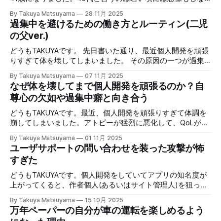
供との思い出が全く無い。悲しい。 現在はQoLもほとんど元
僕は「アプリ上でノート同士を連携させる必要はない。繋げ
かった年代で、どう生きれば良いのかというイメージがあま
の状態まで復活できた。写真を撮って症状の変化を記録した
By Takuya Matsuyama
28 11月 2025
るのはあなたの脳だ」と考えています。本稿では、ノートア
り具体的に湧かない、曖昧な年齢ではないでしょうか？自分
ので、機会があればシェアしたい。食事療法など色々試した
過集中を避けるための働き方とルーティン(二児
プリの機能に溺れずユニークなアイデアを考え出すために僕
の父親を想像するも、日中はいつも仕事でいなかったのであ
が、結局歩くのが一番自分に効いた。それ以来、一日一万歩
の父ver.)
が実践している事をシェアします。 TL;DR * ノート整理に時
まり参考になりません。 自分は個人開発で生計を立ててい
間をかけるな。グループ化で充分だ * すごい人はアイデアが
て20代、30代で積み上げて来たものが上手く実を結んだお
どうもTAKUYAです。 先日書いた通り、最近個人開発を頑張
「降りてくる」のを待つ * プログラミング × 料理動画 とい
かげで今の生活があります。育児にも、いわゆるサラリーマ
りすぎて体を壊してしまいました。 その原因の一つが過集
う有機的な掛け合わせ * ノートは「忘れる」ために書く * 歩
ンよりかは柔軟に参加できていて、子供との時間も沢山取れ
中癖です。自分はもともと何かに集中すると周りが見えなく
け！ ノート整理に時間をかけるな。グループ化で充分だ 巷
By Takuya Matsuyama
07 11月 2025
ています。ママ友も出来ました（迷惑かけっぱなしです
なる傾向があり、それがたまに私生活にも影響を及ぼしま
ではZettelkastenなどが流行っているようですね。これ
なぜ体を壊してまで個人開発を頑張るのか？自
が）。 本記事では、そんなライフスタイルを送る自分が40
す。同じ失敗を繰り返さないためにも、ちょっと働き方を再
尊心の欠如や過集中癖と向き合う
代で大事にしたいことについて書きたいと思います。タイト
設計したいと思います。 働き方に対して他人の指摘をアテ
ルにもある通り、結論から言うとそれは「愛嬌」だと思いま
にしない 自分のようなフリーランサーまたは自作サービス
どうもTAKUYAです。最近、個人開発を頑張りすぎて体調を
す。以下、中年男性の愛嬌の重要性について説明します。
で生計を立てている人は、時間の使い方を自分で自由に決め
崩してしまいました。アトピーが猛烈に悪化して、QoLが著
TL;DR * 「貫禄が出てきたね」と言われたら注意 * 笑顔を作
られます。その反面、どこまでも極端な働き方が出来てしま
しく下がってしまいました。まだ療養中ですが、毎日1万歩
れ。オッサンがムスッとしてたら普通に怖い * 謙虚に振る舞
By Takuya Matsuyama
01 11月 2025
い、それを指摘したり止めてくれる人がいないという欠点も
以上歩いて、徐々に回復しつつあります。 この過ちを繰り
え。実績を積むと周りが萎縮する * ギャップ萌えを活用しろ
ユーザサポートの問い合わせを装った攻撃が怖
あります。自分には妻がいますが、全く違う業界なので自分
返さないためにも、自分は一体何が原因で頑張りすぎてしま
「貫禄が出てきたね」と言わ
すぎた
の作業ペースがどのようなものか具体的に把握できません。
うのか？という事について深堀りして考えてみたいと思いま
「疲れた！」と言えば「休んだら？」と言ってくれますが、
す。また、個人開発におけるメンタルヘルスはあまり語られ
どうもTAKUYAです。個人開発をしていてアプリの知名度が
働き方やペース配分などにまで口は出しません。なので、他
ていないトピックだと思います。本記事が、同じように仕事
上がってくると、作者個人(あるいはサイト管理人)を狙った
人のストップサインはアテに出来ません。 (心理カウンセラ
を頑張りすぎてしまう人の助けになれば幸いです。 TL;DR *
攻撃というのをたまに受けます。つい先日も、怖すぎるメー
ーの可能性を別途検討中) 最近子供が生まれたので厳密なル
By Takuya Matsuyama
15 10月 2025
なんとなく続けていたソフト開発が自分を救った * 原体験が
ルを受け取ったのでシェアします。 件名: Cookie consent
ーティン実行は出来ない 一日を時間単位・分単位で区切っ
万年ペーパーの自分が車の運転を楽しめるよう
歪んだモチベーションを生んでしまった * 親が引くほどの過
prevents platform access Hello, I cannot access use the
てルーティンを組むのは気持ちがいいですよね。僕もそうし