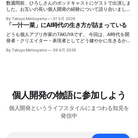
ませんでした。 ウェブサイトもv6に合わせて完全に作り直
いう所に集中する。騙されたと思って試してみて欲しいんだ
数週間前、ひろしさんのポッドキャストにゲストで出演しま
しました。アプリのUIをそのまま使ってライブデモを構築し
が、このお陰で相手の話がよく理解できて、自然なフォロー
した。お互いの長い個人開発の経験について語り合いまし
たので、アプリをDLせずとも新しいエディタを試せるように
アップの質問やリアクションが浮かぶようになる。こちらか
た。英語版を作成する過程で、日本語でも綺麗に整形した書
しました。ぜひ触ってみてください： Inkdrop is an AI-
By Takuya Matsuyama
01 5月 2026
ら頑張って面白い話をひねり出す必要が無いので、気が楽に
き起こしが出来たので、こちらに掲載します。お楽しみくだ
「一汁一菜」にAI時代の生き方が詰まっている
native Markdown note app for developers — smooth
なった。話の結論も何もいらなくて、「そうなんですね」
さい。 ※ギアアイコンをクリックして、音声と字幕を日本語
context flow between
「いいですね」「ほんじゃお疲れ様です〜」みたいな感じで
に変更できます。 00:00 イントロ:TAKUYAさんようこそ
どうも個人アプリ作家のTAKUYAです。 今回は、AI時代を開
締めくくる。反応に困ったらとりあえず「いいですね」まじ
01:32 TAKUYAさんの自己紹介:WalknoteからInkdropまで
発者・クリエイター・表現者としてどう健やかに生きるか、
で便利！男相手の会話でも有効。インタビューにも応用が利
04:54 独立への踏み切り方:慎重派と勢い派 06:51 個人開発
について考えていることをシェアしたいと思います。ここで
きそうだ。 天気が悪くてだるいので、やる気が出るまで部
By Takuya Matsuyama
09 4月 2026
がフリーランス案件につながった 09:17 Inkdropで食えるよ
の「健やかに生きる」とは、心身の健康を保ちながら、もの
屋でレシートの撮影などの単純作業をして過ごした。レシー
うになるまで 12:15 なぜ最初から海外市場を狙ったのか
づくりを楽しみ続けるという意味です。 読者の中にも、最
トを撮ったら事務代行さんに投げる。そのうちAIに代替させ
14:54 AI登場前、英語コピーに苦戦した話 16:18 AIバイブコ
近のAIの急速な進化の中でどう生き残り、さらに活躍してい
たい。レシートは基本カフェばっかりである。 ユーザフォ
ーディング時代をどう見ているか 17:24 全てのコードを一行
くかを悩んでいる方は多いのではないでしょうか。正直、す
ーラムをチェックしたら、
ずつレビューする使い方 21:06 AIは新幹線:速さの先にあるも
べてに対する正解はわかりません。未来を正確に予測できる
の 25:53 AI時代に「感性」が大事になる 27:
人はいないからです。 でも自分は、ソフトウェア寄りのア
ーティストとして生きる上で大事なのは、「戦略」や「堀
個人開発の物語に参加しよう
(moat)」を築くことよりも、「生きる方向性」 だと思って
います。 人生とは速度ではなく方向である – ゲーテ 自分
個人開発というライフスタイルにまつわる知見を
はどこに行きたいのか？何を見たいのか？それが大事です。
戦略は状況に合わせて柔軟に変えればいいからです。 今回
発信中
は、日本の文化からいくつかの生き方の原則を探ってみたい
と思います。 最近、料理研究家の 土井善晴 さんの 「一汁一
菜でよいという提案」 を読んで、日々のリズムを健やかに