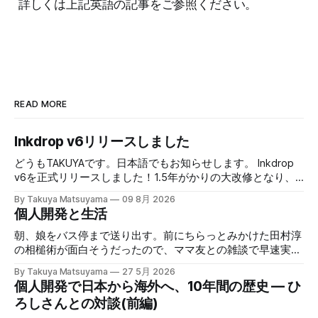
詳しくは上記英語の記事をご参照ください。
READ MORE
Inkdrop v6リリースしました
どうもTAKUYAです。日本語でもお知らせします。 Inkdrop
v6を正式リリースしました！1.5年がかりの大改修となり、
大変お待たせしました。本バージョンでは、新しい
By Takuya Matsuyama
09 8月 2026
Markdownエディタや、最近のエージェント型コーディング
個人開発と生活
ワークフローに最適化された新しいAI連携機能など、根本か
ら作り直した改善が盛りだくさんです。それでいて、気が散
朝、娘をバス停まで送り出す。前にちらっとみかけた田村淳
らないシンプルでクリーンなUXはそのまま維持していま
の相槌術が面白そうだったので、ママ友との雑談で早速実践
す。 まずはじめに、既存のユーザの皆様に大きな感謝を述
してみたら効果てきめんだった。その方法は単純に、職業病
By Takuya Matsuyama
27 5月 2026
べたいと思います。開発期間中に辛抱強く待って下さった
で癖になっている批判的思考を完全オフにし、相槌に全神経
個人開発で日本から海外へ、10年間の歴史 — ひ
事、そしてCanaryテストで多くのフィードバックをくれたこ
を注ぐ、というものだ。「へぇ」「うん」「うーん」「なる
ろしさんとの対談(前編)
とに心から感謝します。皆さんのサポートなしには実現でき
ほど〜」と、相手の話にどんなバリエーションで返そうかと