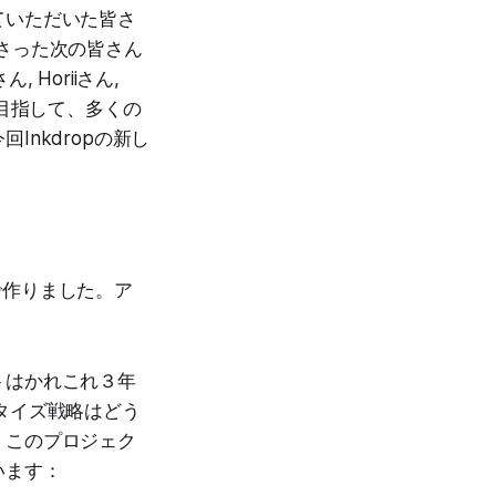
ていただいた皆さ
さった次の皆さん
さん, Horiiさん,
産性向上を目指して、多くの
nkdropの新し
ので作りました。ア
トはかれこれ３年
ネタイズ戦略はどう
。このプロジェク
います：