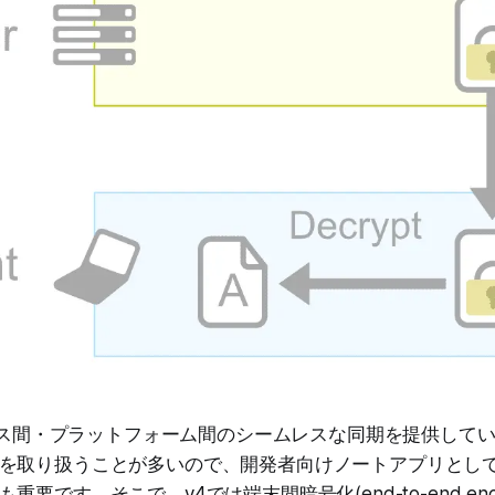
デバイス間・プラットフォーム間のシームレスな同期を提供して
を取り扱うことが多いので、開発者向けノートアプリとし
要です。そこで、v4では端末間暗号化(end-to-end encr