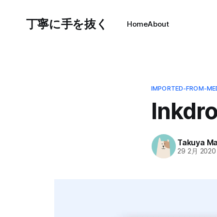
丁寧に手を抜く
Home
About
IMPORTED-FROM-ME
Ink
Takuya M
29 2月 2020