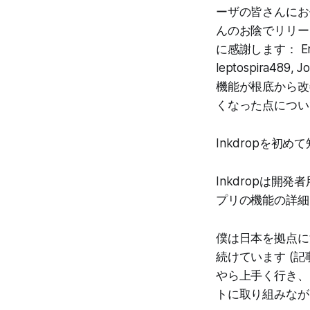
ーザの皆さんにお
んのお陰でリリー
に感謝します： Erdem
leptospira48
機能が根底から改
くなった点につい
Inkdropを
Inkdropは開
プリの機能の詳細
僕は日本を拠点に
続けています (記
やら上手く行き、
トに取り組みなが