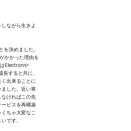
をしながら生きよ
ことを決めました。
がかかった理由を
ectronや
が成長すると共に、
良く出来ることに
いました。近い将
しなければこの先
サービスを再構築
ゃくちゃ大変なこ
しいです。