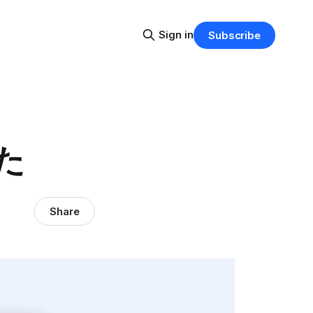
Sign in
Subscribe
した
Share