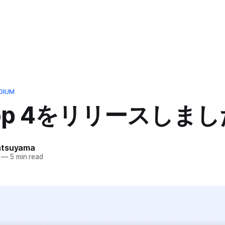
DIUM
drop 4をリリースしま
atsuyama
—
5 min read