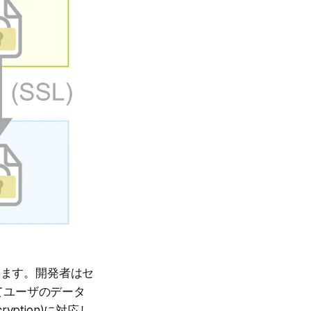
います。開発者はセ
てユーザのデータ
yption)に対応し