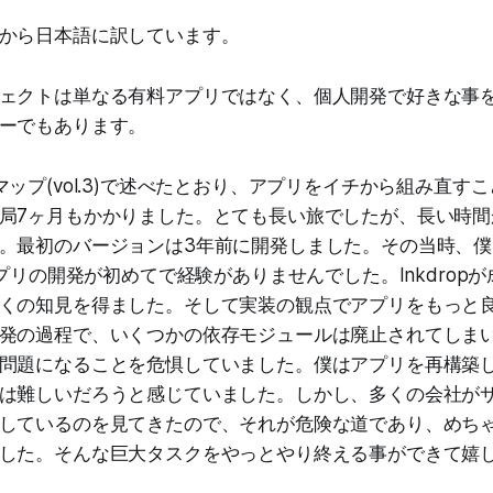
から日本語に訳しています。
ェクトは単なる有料アプリではなく、個人開発で好きな事
ーでもあります。
マップ(vol.3)で述べたとおり、アプリをイチから組み直す
局7ヶ月もかかりました。とても長い旅でしたが、長い時間
。最初のバージョンは3年前に開発しました。その当時、僕はEl
アプリの開発が初めてで経験がありませんでした。Inkdrop
くの知見を得ました。そして実装の観点でアプリをもっと
発の過程で、いくつかの依存モジュールは廃止されてしま
問題になることを危惧していました。僕はアプリを再構築
は難しいだろうと感じていました。しかし、多くの会社が
しているのを見てきたので、それが危険な道であり、めち
した。そんな巨大タスクをやっとやり終える事ができて嬉