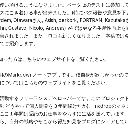
使い頂けるようになりました。ベータ版のテストに参加し
スにこぎ着ける事が出来ました。(特にバグ報告や意見を下
, Otawaraさん, Asish, derkork, FORTRAN, Kazutaka
9, John, Gustavo, Nicolo, Andreas) v4では更なる生
善されました。また、ロゴも新しくなりました。本稿では今回I
てご紹介します。
初めて知った方はこちらのウェブサイトをご覧ください。
発者用のMarkdownノートアプリです。僕自身が欲しかった
についてはこちらのウェブサイトをご覧ください。
活動するフリーランスデベロッパーです。このプロジェク
事: どうやって個人開発を３年間続けたか)。Inkdropのマ
ここ１年間は受託のお仕事をやらずに生活を送れています
ら、自分の戦略やそこから得た知見をブログにシェアして