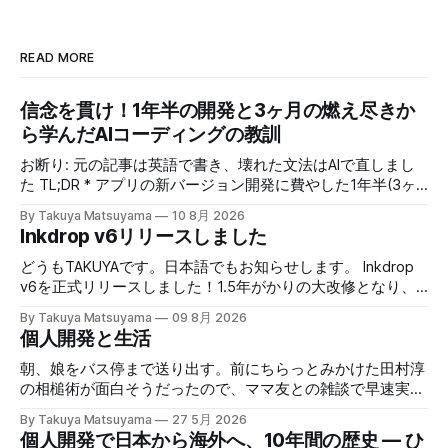
READ MORE
信念を貫け！1年半の開発と3ヶ月の燃え尽きか
ら学んだAIコーディングの教訓
お断り: 元の記事は英語で書き、壊れた文法はAIで直しまし
た TL;DR * アプリの新バージョン開発に費やした1年半(3ヶ
月の燃え尽き期間を含む)で学んだこと * AIは常に人生の二の
By Takuya Matsuyama
10 8月 2026
次であるべき。過去には二度と戻れない * 5年後に振り返っ
Inkdrop v6リリースしました
たとき、Fableがどうだったとか完全にどうでもいい * シン
グルタスクをキープしろ。エージェントの数は関係ない * 頭
どうもTAKUYAです。日本語でもお知らせします。 Inkdrop
の中のコンテキストスイッチが次のボトルネック * 理解があ
v6を正式リリースしました！1.5年がかりの大改修となり、
るからこそ、次のアイデアが生まれる * 自分を本当に幸せに
大変お待たせしました。本バージョンでは、新しい
By Takuya Matsuyama
09 8月 2026
するものを知れ – 僕は自分が欲しいものを作る * SaaSを10
Markdownエディタや、最近のエージェント型コーディング
個人開発と生活
年以上運営するのは、同じ作品を何年も描き続ける漫画家の
ワークフローに最適化された新しいAI連携機能など、根本か
ようだ * 自分の信念を築けるのは、自分だけ Inkdrop v6の開
ら作り直した改善が盛りだくさんです。それでいて、気が散
朝、娘をバス停まで送り出す。前にちらっとみかけた田村淳
発に１年半費やした どうもTAKUYAです。英語圏でかれこれ
らないシンプルでクリーンなUXはそのまま維持していま
の相槌術が面白そうだったので、ママ友との雑談で早速実践
10年個人開発をしています。先日投稿した通り、予てから作
す。 まずはじめに、既存のユーザの皆様に大きな感謝を述
してみたら効果てきめんだった。その方法は単純に、職業病
By Takuya Matsuyama
27 5月 2026
っていた新バージョンのMarkdownノートアプリをやっとリ
べたいと思います。開発期間中に辛抱強く待って下さった
で癖になっている批判的思考を完全オフにし、相槌に全神経
個人開発で日本から海外へ、10年間の歴史 — ひ
リースしました。繰り返しになるので、リンクだけ貼ってお
事、そしてCanaryテストで多くのフィードバックをくれたこ