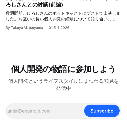
を注ぐ、というものだ。「へぇ」「うん」「うーん」「なる
ろしさんとの対談(前編)
きます： Inkdrop is an AI-native Markd
とに心から感謝します。皆さんのサポートなしには実現でき
ほど〜」と、相手の話にどんなバリエーションで返そうかと
ませんでした。 ウェブサイトもv6に合わせて完全に作り直
いう所に集中する。騙されたと思って試してみて欲しいんだ
数週間前、ひろしさんのポッドキャストにゲストで出演しま
しました。アプリのUIをそのまま使ってライブデモを構築し
が、このお陰で相手の話がよく理解できて、自然なフォロー
した。お互いの長い個人開発の経験について語り合いまし
たので、アプリをDLせずとも新しいエディタを試せるように
アップの質問やリアクションが浮かぶようになる。こちらか
た。英語版を作成する過程で、日本語でも綺麗に整形した書
しました。ぜひ触ってみてください： Inkdrop is an AI-
By Takuya Matsuyama
01 5月 2026
ら頑張って面白い話をひねり出す必要が無いので、気が楽に
き起こしが出来たので、こちらに掲載します。お楽しみくだ
native Markdown note app for developers — smooth
なった。話の結論も何もいらなくて、「そうなんですね」
さい。 ※ギアアイコンをクリックして、音声と字幕を日本語
context flow between
「いいですね」「ほんじゃお疲れ様です〜」みたいな感じで
に変更できます。 00:00 イントロ:TAKUYAさんようこそ
締めくくる。反応に困ったらとりあえず「いいですね」まじ
01:32 TAKUYAさんの自己紹介:WalknoteからInkdropまで
で便利！男相手の会話でも有効。インタビューにも応用が利
04:54 独立への踏み切り方:慎重派と勢い派 06:51 個人開発
きそうだ。 天気が悪くてだるいので、やる気が出るまで部
がフリーランス案件につながった 09:17 Inkdropで食えるよ
屋でレシートの撮影などの単純作業をして過ごした。レシー
うになるまで 12:15 なぜ最初から海外市場を狙ったのか
個人開発の物語に参加しよう
トを撮ったら事務代行さんに投げる。そのうちAIに代替させ
14:54 AI登場前、英語コピーに苦戦した話 16:18 AIバイブコ
たい。レシートは基本カフェばっかりである。 ユーザフォ
ーディング時代をどう見ているか 17:24 全てのコードを一行
ーラムをチェックしたら、
個人開発というライフスタイルにまつわる知見を
ずつレビューする使い方 21:06 AIは新幹線:速さの先にあるも
の 25:53 AI時代に「感性」が大事になる 27:
発信中
Subscribe