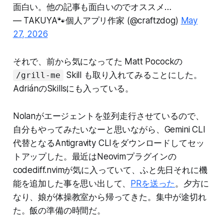
面白い。他の記事も面白いのでオススメ…
— TAKUYA🐾個人アプリ作家 (@craftzdog)
May
27, 2026
それで、前から気になってた Matt Pocockの
Skill も取り入れてみることにした。
/grill-me
AdriánのSkillsにも入っている。
Nolanがエージェントを並列走行させているので、
自分もやってみたいなーと思いながら、Gemini CLI
代替となるAntigravity CLIをダウンロードしてセッ
トアップした。最近はNeovimプラグインの
codediff.nvimが気に入っていて、ふと先日それに機
能を追加した事を思い出して、
PRを送った
。夕方に
なり、娘が体操教室から帰ってきた。集中が途切れ
た。飯の準備の時間だ。