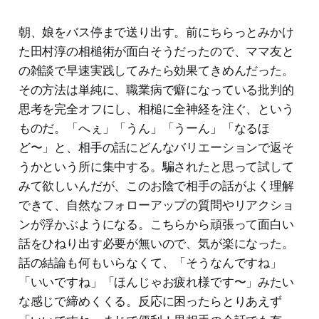
朝、娘をバス停まで送り出す。前にちらっとみかけ
た田村淳の相槌術が面白そうだったので、ママ友と
の雑談で早速実践してみたら効果てきめんだった。
その方法は単純に、職業病で癖になっている批判的
思考を完全オフにし、相槌に全神経を注ぐ、という
ものだ。「へぇ」「うん」「うーん」「なるほ
ど〜」と、相手の話にどんなバリエーションで返そ
うかという所に集中する。騙されたと思って試して
みて欲しいんだが、このお陰で相手の話がよく理解
できて、自然なフォローアップの質問やリアクショ
ンが浮かぶようになる。こちらから頑張って面白い
話をひねり出す必要が無いので、気が楽になった。
話の結論も何もいらなくて、「そうなんですね」
「いいですね」「ほんじゃお疲れ様です〜」みたい
な感じで締めくくる。反応に困ったらとりあえず