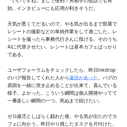
「いいですね」まじで便利！男相手の会話でも有
効。インタビューにも応用が利きそうだ。
天気が悪くてだるいので、やる気が出るまで部屋で
レシートの撮影などの単純作業をして過ごした。レ
シートを撮ったら事務代行さんに投げる。そのうち
AIに代替させたい。レシートは基本カフェばっかり
である。
ユーザフォーラムをチェックしたら、昨日Inkdrop
のバグ報告してくれた人から
返信があった
。バグの
原因を一緒に突き止めることが出来て、喜んでいる
様子。よかった。こういう瞬間は個人開発やってて
一番楽しい瞬間の一つ。死ぬまで続けたい。
ゼロ歳児としばらく戯れた後、やる気が出たのでカ
フェに向かう。昨日やり残したタスクを片付けた。