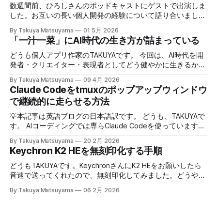
数週間前、ひろしさんのポッドキャストにゲストで出演しま
した。お互いの長い個人開発の経験について語り合いまし
た。英語版を作成する過程で、日本語でも綺麗に整形した書
By Takuya Matsuyama
01 5月 2026
き起こしが出来たので、こちらに掲載します。お楽しみくだ
「一汁一菜」にAI時代の生き方が詰まっている
さい。 ※ギアアイコンをクリックして、音声と字幕を日本語
に変更できます。 00:00 イントロ:TAKUYAさんようこそ
どうも個人アプリ作家のTAKUYAです。 今回は、AI時代を開
01:32 TAKUYAさんの自己紹介:WalknoteからInkdropまで
発者・クリエイター・表現者としてどう健やかに生きるか、
04:54 独立への踏み切り方:慎重派と勢い派 06:51 個人開発
について考えていることをシェアしたいと思います。ここで
By Takuya Matsuyama
09 4月 2026
がフリーランス案件につながった 09:17 Inkdropで食えるよ
の「健やかに生きる」とは、心身の健康を保ちながら、もの
Claude Codeをtmuxのポップアップウィンドウ
うになるまで 12:15 なぜ最初から海外市場を狙ったのか
づくりを楽しみ続けるという意味です。 読者の中にも、最
で継続的に走らせる方法
14:54 AI登場前、英語コピーに苦戦した話 16:18 AIバイブコ
近のAIの急速な進化の中でどう生き残り、さらに活躍してい
ーディング時代をどう見ているか 17:24 全てのコードを一行
くかを悩んでいる方は多いのではないでしょうか。正直、す
💡本記事は英語ブログの日本語訳です。 どうも、TAKUYAで
ずつレビューする使い方 21:06 AIは新幹線:速さの先にあるも
べてに対する正解はわかりません。未来を正確に予測できる
す。 AIコーディングでは専らClaude Codeを使っています。
の 25:53 AI時代に「感性」が大事になる 27:
人はいないからです。 でも自分は、ソフトウェア寄りのア
最初はtmuxでターミナルの右側にペインを分割して使って
By Takuya Matsuyama
20 2月 2026
ーティストとして生きる上で大事なのは、「戦略」や「堀
いたのですが、幅が狭すぎてメッセージやdiffがまともに表
Keychron K2 HEを無刻印化する手順
(moat)」を築くことよりも、「生きる方向性」 だと思って
示できず、使いづらかったです。 <Prefix>+zでペインを最大
います。 人生とは速度ではなく方向である – ゲーテ 自分
化すればいいのですが、毎回やるのは面倒でした。 そこ
どうもTAKUYAです。KeychronさんにK2 HEをお願いしたら
はどこに行きたいのか？何を見たいのか？それが大事です。
で、ポップアップウィンドウでClaude Codeを起動するよう
音速で送ってくれたので、無刻印化してみました。どうやっ
戦略は状況に合わせて柔軟に変えればいいからです。 今回
にしました。キーバインドを押せばセッションが開き、閉じ
たのか過程をシェアします。 Unboxing 上はKeychron Q1で
は、日本の文化からいくつかの生き方の原則を探ってみたい
By Takuya Matsuyama
06 2月 2026
てもバックグラウンドで動き続けるので、すぐに再開できま
す。これは３年間ぐらい使ってきました。キーキャップが若
と思います。 最近、料理研究家の 土井善晴 さんの 「一汁一
す。 この記事では、それを実現するためのtmuxの設定方法
干くたびれていますね。でも問題なく今まで使えていまし
菜でよいという提案」 を読んで、日々のリズムを健やかに
を紹介します。 動画で見る(英語): ポップアップウィンドウ
た。そろそろ飽きてきたので新しいキーボードを試したいと