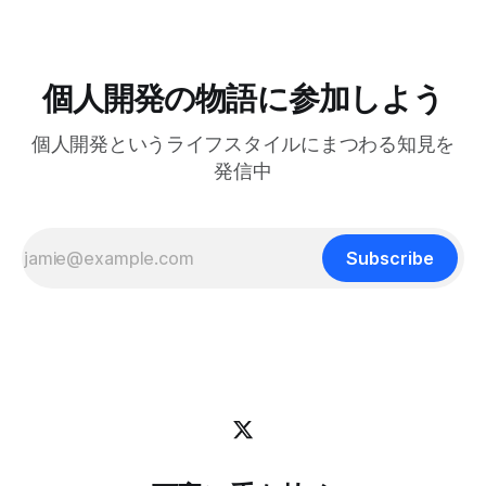
保つためのヒントがたくさん詰まっていると感じまし
はサブプロセスを維持できない tmuxのdisplay-popupコマン
思い、前から気になっていたK2 HEを試すことにしました
ドを使うとポップアップウィンドウを表示でき、ちょっとし
（写真下）。 Amazon | 【国内正規品】Keychron K2 HE ラピ
たツールにすぐアクセスするのに便利です。 僕はlazygitで
ッドトリガー ワイヤレス カスタムキーボード、ホールエフ
gitの状態をサッと確認するのに使っています: bind -r g
ェクトGateronダブルレール・マグネットスイッチ、
個人開発の物語に参加しよう
display-popup -d '#{pane_current_path}'
2.4GHz・Bluetooth無線対応、QMKプログラム可能、アルミ
+ウッドフレーム、USレイアウト、RGBライト、Mac
個人開発というライフスタイルにまつわる知見を
Windows Linux対応 (ブラック) | Keychron | パソコン用キー
ボード 通販【国内正規品】Keychron K2 HE ラピッドトリガ
発信中
ー ワイヤレス カスタムキーボード、ホールエフェクト
Gateronダブルレール・マグネットスイッチ、
Subscribe