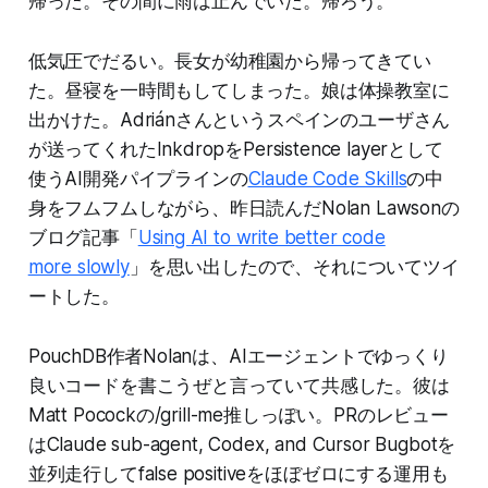
帰った。その間に雨は止んでいた。帰ろう。
低気圧でだるい。長女が幼稚園から帰ってきてい
た。昼寝を一時間もしてしまった。娘は体操教室に
出かけた。Adriánさんというスペインのユーザさん
が送ってくれたInkdropをPersistence layerとして
使うAI開発パイプラインの
Claude Code Skills
の中
身をフムフムしながら、昨日読んだNolan Lawsonの
ブログ記事「
Using AI to write better code
more slowly
」を思い出したので、それについてツイ
ートした。
PouchDB作者Nolanは、AIエージェントでゆっくり
良いコードを書こうぜと言っていて共感した。彼は
Matt Pocockの/grill-me推しっぽい。PRのレビュー
はClaude sub-agent, Codex, and Cursor Bugbotを
並列走行してfalse positiveをほぼゼロにする運用も