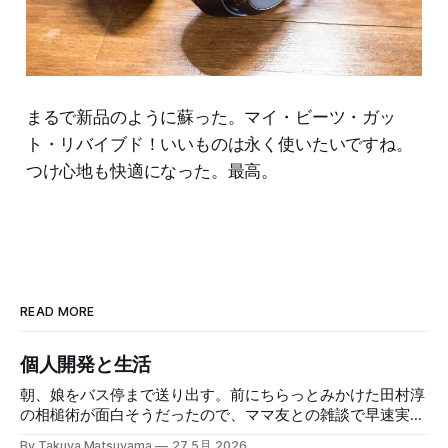
まるで新品のように蘇った。マイ・ビーツ・ガッ
ト・リバイブド！いいものは永く使いたいですね。
つけ心地も快適になった。最高。
READ MORE
個人開発と生活
朝、娘をバス停まで送り出す。前にちらっとみかけた田村淳
の相槌術が面白そうだったので、ママ友との雑談で早速実践
してみたら効果てきめんだった。その方法は単純に、職業病
By Takuya Matsuyama
27 5月 2026