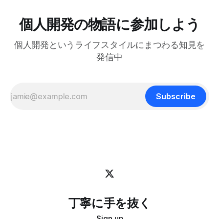
は、日本の文化からいくつかの生き方の原則を探ってみたい
てもバックグラウンドで動き続けるので、すぐに再開できま
と思います。 最近、料理研究家の 土井善晴 さんの 「一汁一
す。 この記事では、それを実現するためのtmuxの設定方法
個人開発の物語に参加しよう
菜でよいという提案」 を読んで、日々のリズムを健やかに
を紹介します。 動画で見る(英語): ポップアップウィンドウ
保つためのヒントがたくさん詰まっていると感じまし
はサブプロセスを維持できない tmuxのdisplay-popupコマン
個人開発というライフスタイルにまつわる知見を
ドを使うとポップアップウィンドウを表示でき、ちょっとし
たツールにすぐアクセスするのに便利です。 僕はlazygitで
発信中
gitの状態をサッと確認するのに使っています: bind -r g
display-popup -d '#{pane_current_path}'
Subscribe
丁寧に手を抜く
Sign up