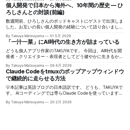
で癖になっている批判的思考を完全オフにし、相槌に全神経
個人開発で日本から海外へ、10年間の歴史 — ひ
を注ぐ、というものだ。「へぇ」「うん」「うーん」「なる
ろしさんとの対談(前編)
ほど〜」と、相手の話にどんなバリエーションで返そうかと
いう所に集中する。騙されたと思って試してみて欲しいんだ
数週間前、ひろしさんのポッドキャストにゲストで出演しま
が、このお陰で相手の話がよく理解できて、自然なフォロー
した。お互いの長い個人開発の経験について語り合いまし
アップの質問やリアクションが浮かぶようになる。こちらか
た。英語版を作成する過程で、日本語でも綺麗に整形した書
By Takuya Matsuyama
01 5月 2026
ら頑張って面白い話をひねり出す必要が無いので、気が楽に
き起こしが出来たので、こちらに掲載します。お楽しみくだ
「一汁一菜」にAI時代の生き方が詰まっている
なった。話の結論も何もいらなくて、「そうなんですね」
さい。 ※ギアアイコンをクリックして、音声と字幕を日本語
「いいですね」「ほんじゃお疲れ様です〜」みたいな感じで
に変更できます。 00:00 イントロ:TAKUYAさんようこそ
どうも個人アプリ作家のTAKUYAです。 今回は、AI時代を開
締めくくる。反応に困ったらとりあえず「いいですね」まじ
01:32 TAKUYAさんの自己紹介:WalknoteからInkdropまで
発者・クリエイター・表現者としてどう健やかに生きるか、
で便利！男相手の会話でも有効。インタビューにも応用が利
04:54 独立への踏み切り方:慎重派と勢い派 06:51 個人開発
について考えていることをシェアしたいと思います。ここで
きそうだ。 天気が悪くてだるいので、やる気が出るまで部
By Takuya Matsuyama
09 4月 2026
がフリーランス案件につながった 09:17 Inkdropで食えるよ
の「健やかに生きる」とは、心身の健康を保ちながら、もの
Claude Codeをtmuxのポップアップウィンドウ
屋でレシートの撮影などの単純作業をして過ごした。レシー
うになるまで 12:15 なぜ最初から海外市場を狙ったのか
づくりを楽しみ続けるという意味です。 読者の中にも、最
トを撮ったら事務代行さんに投げる。そのうちAIに代替させ
で継続的に走らせる方法
14:54 AI登場前、英語コピーに苦戦した話 16:18 AIバイブコ
近のAIの急速な進化の中でどう生き残り、さらに活躍してい
たい。レシートは基本カフェばっかりである。 ユーザフォ
ーディング時代をどう見ているか 17:24 全てのコードを一行
くかを悩んでいる方は多いのではないでしょうか。正直、す
💡本記事は英語ブログの日本語訳です。 どうも、TAKUYAで
ーラムをチェックしたら、
ずつレビューする使い方 21:06 AIは新幹線:速さの先にあるも
べてに対する正解はわかりません。未来を正確に予測できる
す。 AIコーディングでは専らClaude Codeを使っています。
の 25:53 AI時代に「感性」が大事になる 27:
人はいないからです。 でも自分は、ソフトウェア寄りのア
最初はtmuxでターミナルの右側にペインを分割して使って
By Takuya Matsuyama
20 2月 2026
ーティストとして生きる上で大事なのは、「戦略」や「堀
いたのですが、幅が狭すぎてメッセージやdiffがまともに表
(moat)」を築くことよりも、「生きる方向性」 だと思って
示できず、使いづらかったです。 <Prefix>+zでペインを最大
います。 人生とは速度ではなく方向である – ゲーテ 自分
化すればいいのですが、毎回やるのは面倒でした。 そこ
はどこに行きたいのか？何を見たいのか？それが大事です。
で、ポップアップウィンドウでClaude Codeを起動するよう
戦略は状況に合わせて柔軟に変えればいいからです。 今回
にしました。キーバインドを押せばセッションが開き、閉じ