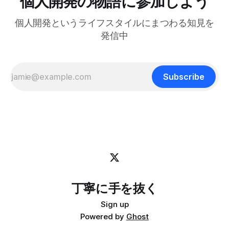
個人開発の物語に参加しよう
display-popup -d '#{pane_current_path}'
2.4GHz・Bluetooth無線対応、QMKプログラム可能、アルミ
+ウッドフレーム、USレイアウト、RGBライト、Mac
個人開発というライフスタイルにまつわる知見を
Windows Linux対応 (ブラック) | Keychron | パソコン用キー
ボード 通販【国内正規品】Keychron K2 HE ラピッドトリガ
発信中
ー ワイヤレス カスタムキーボード、ホールエフェクト
Gateronダブルレール・マグネットスイッチ、
Subscribe
丁寧に手を抜く
Sign up
Powered by
Ghost