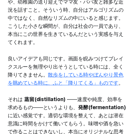
や、幼稚園の送り迎えでママ友・パパ友と雑多な近
況を話すこと。そういう時、自分はアルゴリズムの
中ではなく、自然なリズムの中にいると感じます。
こうした小さな瞬間が、自分は社会の一員であり、
本当にこの世界を生きているんだという実感を与え
てくれます。
良いアイデアも同じです。画面を睨みつけてブレイ
クスルーを無理やり出そうとしている時には、全く
降りてきません。
散歩をしている時やぼんやり景色
を眺めている時に、ふと「降りてくる」ものです
。
それは
蒸留(distillation)
——速度や純度、効率を
求めるもの——というよりも、
発酵(fermentation)
に近い感覚です。適切な環境を整えて、あとは潜在
意識に時間をかけて働いてもらう。味噌や酒を急い
で作ることはできないし、本当にオリジナルな思考