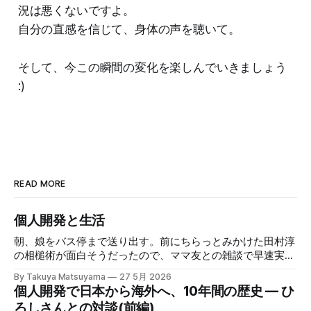
況は悪くないですよ。
自分の直感を信じて、身体の声を聴いて。
そして、今この瞬間の変化を楽しんでいきましょう
:)
READ MORE
個人開発と生活
朝、娘をバス停まで送り出す。前にちらっとみかけた田村淳
の相槌術が面白そうだったので、ママ友との雑談で早速実践
してみたら効果てきめんだった。その方法は単純に、職業病
By Takuya Matsuyama
27 5月 2026
で癖になっている批判的思考を完全オフにし、相槌に全神経
個人開発で日本から海外へ、10年間の歴史 — ひ
を注ぐ、というものだ。「へぇ」「うん」「うーん」「なる
ろしさんとの対談(前編)
ほど〜」と、相手の話にどんなバリエーションで返そうかと