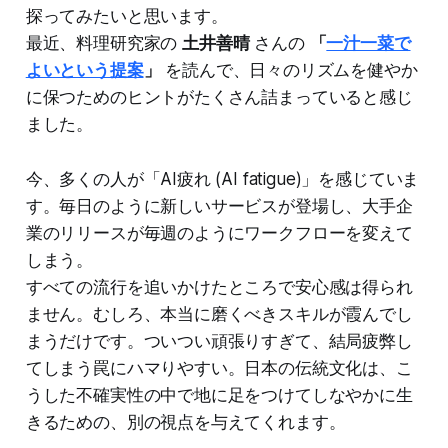
探ってみたいと思います。
最近、料理研究家の
土井善晴
さんの
「
一汁一菜で
よいという提案
」
を読んで、日々のリズムを健やか
に保つためのヒントがたくさん詰まっていると感じ
ました。
今、多くの人が「AI疲れ (AI fatigue)」を感じていま
す。毎日のように新しいサービスが登場し、大手企
業のリリースが毎週のようにワークフローを変えて
しまう。
すべての流行を追いかけたところで安心感は得られ
ません。むしろ、本当に磨くべきスキルが霞んでし
まうだけです。ついつい頑張りすぎて、結局疲弊し
てしまう罠にハマりやすい。日本の伝統文化は、こ
うした不確実性の中で地に足をつけてしなやかに生
きるための、別の視点を与えてくれます。