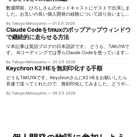
いう所に集中する。騙されたと思って試してみて欲しいんだ
数週間前、ひろしさんのポッドキャストにゲストで出演しま
が、このお陰で相手の話がよく理解できて、自然なフォロー
した。お互いの長い個人開発の経験について語り合いまし
アップの質問やリアクションが浮かぶようになる。こちらか
た。英語版を作成する過程で、日本語でも綺麗に整形した書
By Takuya Matsuyama
01 5月 2026
ら頑張って面白い話をひねり出す必要が無いので、気が楽に
き起こしが出来たので、こちらに掲載します。お楽しみくだ
Claude Codeをtmuxのポップアップウィンドウ
なった。話の結論も何もいらなくて、「そうなんですね」
さい。 ※ギアアイコンをクリックして、音声と字幕を日本語
で継続的に走らせる方法
「いいですね」「ほんじゃお疲れ様です〜」みたいな感じで
に変更できます。 00:00 イントロ:TAKUYAさんようこそ
締めくくる。反応に困ったらとりあえず「いいですね」まじ
01:32 TAKUYAさんの自己紹介:WalknoteからInkdropまで
💡本記事は英語ブログの日本語訳です。 どうも、TAKUYAで
で便利！男相手の会話でも有効。インタビューにも応用が利
04:54 独立への踏み切り方:慎重派と勢い派 06:51 個人開発
す。 AIコーディングでは専らClaude Codeを使っています。
きそうだ。 天気が悪くてだるいので、やる気が出るまで部
がフリーランス案件につながった 09:17 Inkdropで食えるよ
最初はtmuxでターミナルの右側にペインを分割して使って
屋でレシートの撮影などの単純作業をして過ごした。レシー
By Takuya Matsuyama
20 2月 2026
うになるまで 12:15 なぜ最初から海外市場を狙ったのか
いたのですが、幅が狭すぎてメッセージやdiffがまともに表
トを撮ったら事務代行さんに投げる。そのうちAIに代替させ
Keychron K2 HEを無刻印化する手順
14:54 AI登場前、英語コピーに苦戦した話 16:18 AIバイブコ
示できず、使いづらかったです。 <Prefix>+zでペインを最大
たい。レシートは基本カフェばっかりである。 ユーザフォ
ーディング時代をどう見ているか 17:24 全てのコードを一行
化すればいいのですが、毎回やるのは面倒でした。 そこ
どうもTAKUYAです。KeychronさんにK2 HEをお願いしたら
ーラムをチェックしたら、
ずつレビューする使い方 21:06 AIは新幹線:速さの先にあるも
で、ポップアップウィンドウでClaude Codeを起動するよう
音速で送ってくれたので、無刻印化してみました。どうやっ
の 25:53 AI時代に「感性」が大事になる 27:
にしました。キーバインドを押せばセッションが開き、閉じ
たのか過程をシェアします。 Unboxing 上はKeychron Q1で
By Takuya Matsuyama
06 2月 2026
てもバックグラウンドで動き続けるので、すぐに再開できま
す。これは３年間ぐらい使ってきました。キーキャップが若
す。 この記事では、それを実現するためのtmuxの設定方法
干くたびれていますね。でも問題なく今まで使えていまし
を紹介します。 動画で見る(英語): ポップアップウィンドウ
た。そろそろ飽きてきたので新しいキーボードを試したいと
はサブプロセスを維持できない tmuxのdisplay-popupコマン
思い、前から気になっていたK2 HEを試すことにしました
ドを使うとポップアップウィンドウを表示でき、ちょっとし
（写真下）。 Amazon | 【国内正規品】Keychron K2 HE ラピ
たツールにすぐアクセスするのに便利です。 僕はlazygitで
ッドトリガー ワイヤレス カスタムキーボード、ホールエフ
gitの状態をサッと確認するのに使っています: bind -r g
ェクトGateronダブルレール・マグネットスイッチ、