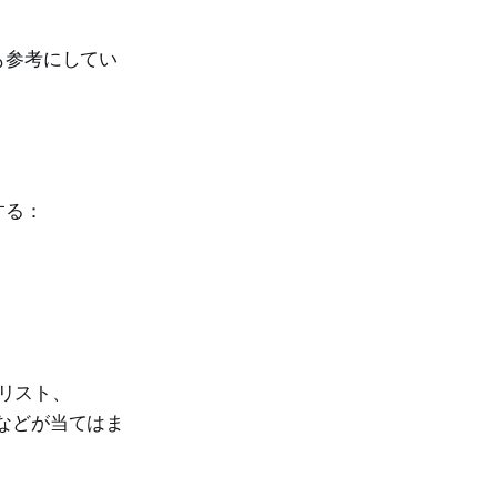
も参考にしてい
する：
達リスト、
機能などが当てはま