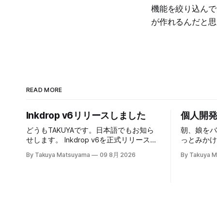
機能を絞り込んで
が作れるんだと思
READ MORE
Inkdrop v6リリースしました
個人開
どうもTAKUYAです。日本語でもお知ら
朝、娘を
せします。 Inkdrop v6を正式リリースし
っとみか
ました！1.5年がかりの大改修となり、大
だったの
By Takuya Matsuyama
09 8月 2026
By Takuya 
変お待たせしました。本バージョンで
してみた
は、新しいMarkdownエディタや、最近
法は単純
のエージェント型コーディングワークフ
判的思考
ローに最適化された新しいAI連携機能な
を注ぐ、
ど、根本から作り直した改善が盛りだく
ん」「う
さんです。それでいて、気が散らないシ
の話にど