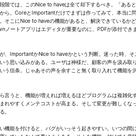
階では、このNice to haveは全て却下するべき。「あ
ら。CoreとImportantだけでまずは作ってみて、本当
そこにNice to haveの機能があると、解決できている
downノートアプリはエディタが重要なのに、PDFが添付で
ImportantかNice to haveかという判断。迷った時
いう思い込みがある。ユーザは神様だ、顧客の声を汲み取
いう信条。じゃあその声を余すこと無く取り入れて機能を
ら言うと、機能が増えれば増えるほどプログラムは複雑化
まれやすくメンテコストが高まる。そして変更が難しくな
る。
い機能を付けると、バグがいっそう起きやすい。いつの間