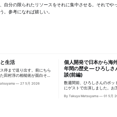
、自分の限られたリソースをそれに集中させる。それでや
う。参考になれば嬉しい。
発と生活
個人開発で日本から海外
年間の歴史 — ひろしさ
バス停まで送り出す。前にちら
談(前編)
けた田村淳の相槌術が面白そう
で、ママ友との雑談で早速実践
数週間前、ひろしさんのポッ
Matsuyama
27 5月 2026
ら効果てきめんだった。その方
にゲストで出演しました。お
に、職業病で癖になっている批
個人開発の経験について語り
を完全オフにし、相槌に全神経
By Takuya Matsuyama
01 5月 2
た。英語版を作成する過程で
というものだ。「へぇ」「う
も綺麗に整形した書き起こし
ーん」「なるほど〜」と、相手
で、こちらに掲載します。お
んなバリエーションで返そうか
さい。 ※ギアアイコンをクリックして、