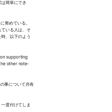
択は簡単にでき
ように努めている。
れている人は、そ
た時、以下のよう
 on supporting
 the other note-
その事について共有
。一度付けてしま
。