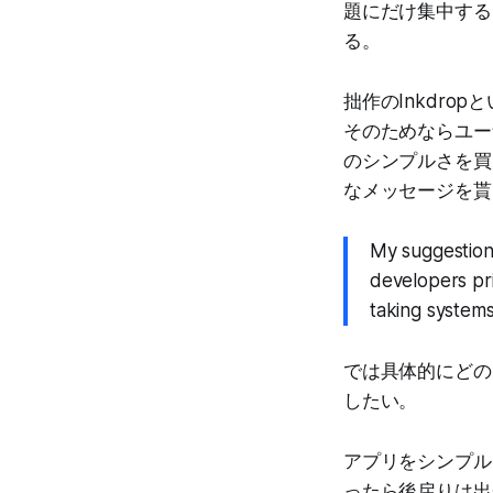
題にだけ集中する
る。
拙作のInkdro
そのためならユー
のシンプルさを買
なメッセージを貰
My suggestion
developers pri
taking system
では具体的にどの
したい。
アプリをシンプル
ったら後戻りは出