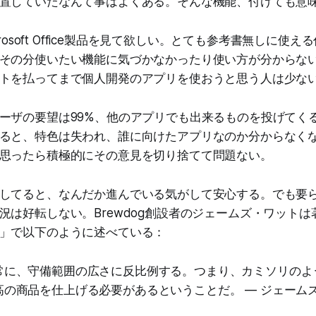
置していたなんて事はよくある。そんな機能、付けても意
crosoft Office製品を見て欲しい。とても参考書無しに使
その分使いたい機能に気づかなかったり使い方が分からな
トを払ってまで個人開発のアプリを使おうと思う人は少な
ーザの要望は99%、他のアプリでも出来るものを投げてく
ると、特色は失われ、誰に向けたアプリなのか分からなく
思ったら積極的にその意見を切り捨てて問題ない。
してると、なんだか進んでいる気がして安心する。でも要
況は好転しない。Brewdog創設者のジェームズ・ワット
」で以下のように述べている：
常に、守備範囲の広さに反比例する。つまり、カミソリのよ
高の商品を仕上げる必要があるということだ。 — ジェーム