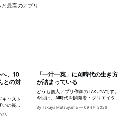
っと最高のアプリ
へ、10
「一汁一菜」にAI時代の生き方
んとの対
が詰まっている
どうも個人アプリ作家のTAKUYAです。
今回は、AI時代を開発者・クリエイタ
ドキャスト
ー・表現者としてどう健やかに生きる
互いの長い
By Takuya Matsuyama
09 4月 2026
か、について考えていることをシェアし
合いまし
026
たいと思います。ここでの「健やかに生
、日本語で
きる」とは、心身の健康を保ちながら、
が出来たの
ものづくりを楽しみ続けるという意味で
楽しみくだ
す。 読者の中にも、最近のAIの急速な進