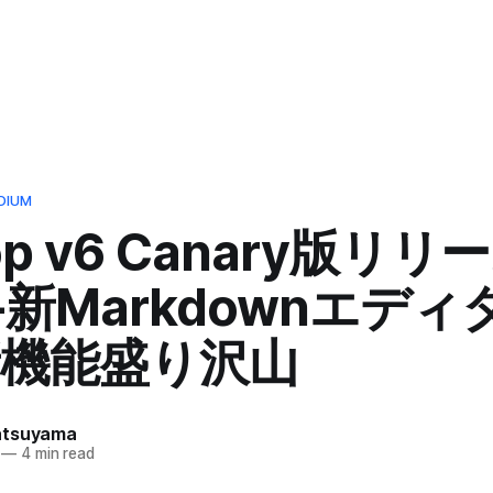
DIUM
rop v6 Canary版リ
— 新Markdownエデ
機能盛り沢山
atsuyama
—
4 min read