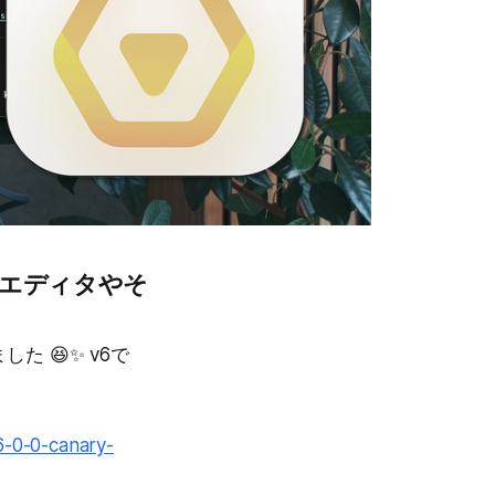
ownエディタやそ
した 😆✨ v6で
6-0-0-canary-