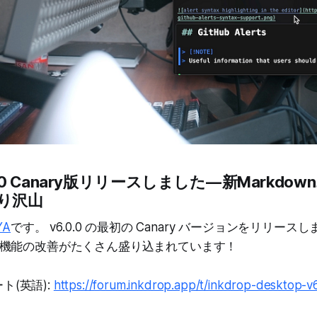
6.0.0 Canary版リリースしました — 新Markd
り沢山
YA
です。 v6.0.0 の最初の Canary バージョンをリリースしま
機能の改善がたくさん盛り込まれています！
ト(英語):
https://forum.inkdrop.app/t/inkdrop-desktop-v