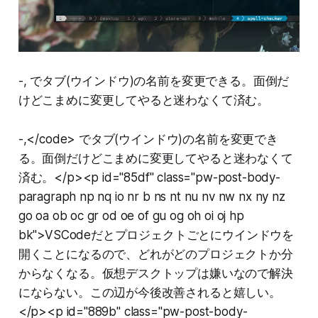
-, でタブ(ウインドウ)の名前を変更できる。面倒だ
けどこまめに変更してやると迷わなくて済む。
-,</code> でタブ(ウインドウ)の名前を変更でき
る。面倒だけどこまめに変更してやると迷わなくて
済む。</p><p id="85df" class="pw-post-body-
paragraph np nq io nr b ns nt nu nv nw nx ny nz
go oa ob oc gr od oe of gu og oh oi oj hp
bk">VSCodeだとプロジェクトごとにウインドウを
開くことになるので、どれがどのプロジェクトか分
からなくなる。仮想デスクトップは嫌いなので解決
にならない。この辺が今後改善されると嬉しい。
</p><p id="889b" class="pw-post-body-