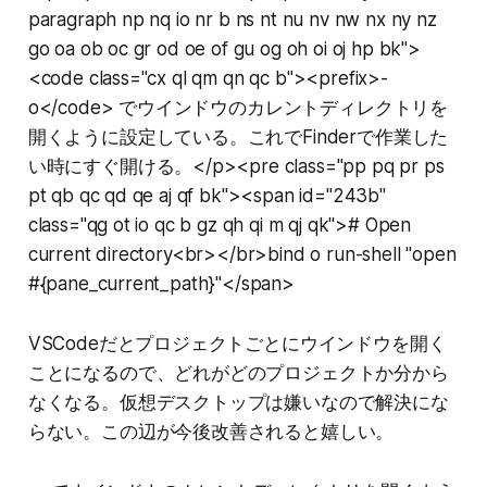
paragraph np nq io nr b ns nt nu nv nw nx ny nz
go oa ob oc gr od oe of gu og oh oi oj hp bk">
<code class="cx ql qm qn qc b"><prefix>-
o</code> でウインドウのカレントディレクトリを
開くように設定している。これでFinderで作業した
い時にすぐ開ける。</p><pre class="pp pq pr ps
pt qb qc qd qe aj qf bk"><span id="243b"
class="qg ot io qc b gz qh qi m qj qk"># Open
current directory<br></br>bind o run-shell "open
#{pane_current_path}"</span>
VSCodeだとプロジェクトごとにウインドウを開く
ことになるので、どれがどのプロジェクトか分から
なくなる。仮想デスクトップは嫌いなので解決にな
らない。この辺が今後改善されると嬉しい。