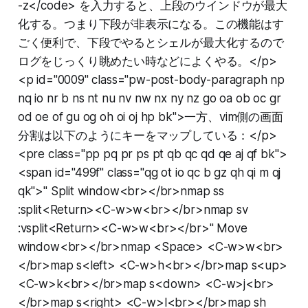
-z</code> を入力すると、上段のウインドウが最大
化する。つまり下段が非表示になる。この機能はす
ごく便利で、下段でやるとシェルが最大化するので
ログをじっくり眺めたい時などによくやる。</p>
<p id="0009" class="pw-post-body-paragraph np
nq io nr b ns nt nu nv nw nx ny nz go oa ob oc gr
od oe of gu og oh oi oj hp bk">一方、vim側の画面
分割は以下のようにキーをマップしている：</p>
<pre class="pp pq pr ps pt qb qc qd qe aj qf bk">
<span id="499f" class="qg ot io qc b gz qh qi m qj
qk">" Split window<br></br>nmap ss
:split<Return><C-w>w<br></br>nmap sv
:vsplit<Return><C-w>w<br></br>" Move
window<br></br>nmap <Space> <C-w>w<br>
</br>map s<left> <C-w>h<br></br>map s<up>
<C-w>k<br></br>map s<down> <C-w>j<br>
</br>map s<right> <C-w>l<br></br>map sh