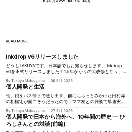
https://www.inkdrop.app/
READ MORE
Inkdrop v6リリースしました
どうもTAKUYAです。日本語でもお知らせします。 Inkdrop
v6を正式リリースしました！1.5年がかりの大改修となり、
大変お待たせしました。本バージョンでは、新しい
By Takuya Matsuyama
09 8月 2026
Markdownエディタや、最近のエージェント型コーディング
個人開発と生活
ワークフローに最適化された新しいAI連携機能など、根本か
ら作り直した改善が盛りだくさんです。それでいて、気が散
朝、娘をバス停まで送り出す。前にちらっとみかけた田村淳
らないシンプルでクリーンなUXはそのまま維持していま
の相槌術が面白そうだったので、ママ友との雑談で早速実践
す。 まずはじめに、既存のユーザの皆様に大きな感謝を述
してみたら効果てきめんだった。その方法は単純に、職業病
By Takuya Matsuyama
27 5月 2026
べたいと思います。開発期間中に辛抱強く待って下さった
で癖になっている批判的思考を完全オフにし、相槌に全神経
個人開発で日本から海外へ、10年間の歴史 — ひ
事、そしてCanaryテストで多くのフィードバックをくれたこ
を注ぐ、というものだ。「へぇ」「うん」「うーん」「なる
ろしさんとの対談(前編)
とに心から感謝します。皆さんのサポートなしには実現でき
ほど〜」と、相手の話にどんなバリエーションで返そうかと
ませんでした。 ウェブサイトもv6に合わせて完全に作り直
いう所に集中する。騙されたと思って試してみて欲しいんだ