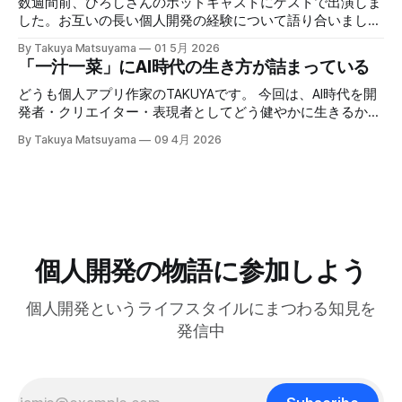
数週間前、ひろしさんのポッドキャストにゲストで出演しま
しました。アプリのUIをそのまま使ってライブデモを構築し
が、このお陰で相手の話がよく理解できて、自然なフォロー
した。お互いの長い個人開発の経験について語り合いまし
たので、アプリをDLせずとも新しいエディタを試せるように
アップの質問やリアクションが浮かぶようになる。こちらか
た。英語版を作成する過程で、日本語でも綺麗に整形した書
しました。ぜひ触ってみてください： Inkdrop is an AI-
By Takuya Matsuyama
01 5月 2026
ら頑張って面白い話をひねり出す必要が無いので、気が楽に
き起こしが出来たので、こちらに掲載します。お楽しみくだ
「一汁一菜」にAI時代の生き方が詰まっている
native Markdown note app for developers — smooth
なった。話の結論も何もいらなくて、「そうなんですね」
さい。 ※ギアアイコンをクリックして、音声と字幕を日本語
context flow between
「いいですね」「ほんじゃお疲れ様です〜」みたいな感じで
に変更できます。 00:00 イントロ:TAKUYAさんようこそ
どうも個人アプリ作家のTAKUYAです。 今回は、AI時代を開
締めくくる。反応に困ったらとりあえず「いいですね」まじ
01:32 TAKUYAさんの自己紹介:WalknoteからInkdropまで
発者・クリエイター・表現者としてどう健やかに生きるか、
で便利！男相手の会話でも有効。インタビューにも応用が利
04:54 独立への踏み切り方:慎重派と勢い派 06:51 個人開発
について考えていることをシェアしたいと思います。ここで
きそうだ。 天気が悪くてだるいので、やる気が出るまで部
By Takuya Matsuyama
09 4月 2026
がフリーランス案件につながった 09:17 Inkdropで食えるよ
の「健やかに生きる」とは、心身の健康を保ちながら、もの
屋でレシートの撮影などの単純作業をして過ごした。レシー
うになるまで 12:15 なぜ最初から海外市場を狙ったのか
づくりを楽しみ続けるという意味です。 読者の中にも、最
トを撮ったら事務代行さんに投げる。そのうちAIに代替させ
14:54 AI登場前、英語コピーに苦戦した話 16:18 AIバイブコ
近のAIの急速な進化の中でどう生き残り、さらに活躍してい
たい。レシートは基本カフェばっかりである。 ユーザフォ
ーディング時代をどう見ているか 17:24 全てのコードを一行
くかを悩んでいる方は多いのではないでしょうか。正直、す
ーラムをチェックしたら、
ずつレビューする使い方 21:06 AIは新幹線:速さの先にあるも
べてに対する正解はわかりません。未来を正確に予測できる
の 25:53 AI時代に「感性」が大事になる 27:
人はいないからです。 でも自分は、ソフトウェア寄りのア
ーティストとして生きる上で大事なのは、「戦略」や「堀
個人開発の物語に参加しよう
(moat)」を築くことよりも、「生きる方向性」 だと思って
います。 人生とは速度ではなく方向である – ゲーテ 自分
個人開発というライフスタイルにまつわる知見を
はどこに行きたいのか？何を見たいのか？それが大事です。
戦略は状況に合わせて柔軟に変えればいいからです。 今回
発信中
は、日本の文化からいくつかの生き方の原則を探ってみたい
と思います。 最近、料理研究家の 土井善晴 さんの 「一汁一
菜でよいという提案」 を読んで、日々のリズムを健やかに
保つためのヒントがたくさん詰まっていると感じまし