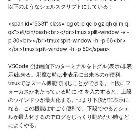
以下のようなシェルスクリプトにしている：
<span id="5331" class="qg ot io qc b gz qh qi m qj
qk">#!/bin/bash<br></br>tmux split-window -v -
p 30<br></br>tmux split-window -h -p 66<br>
</br>tmux split-window -h -p 50</span>
VSCodeでは画面下のターミナルをトグル(表示/非表
示)出来る。邪魔な時は非表示に出来るのが便利。
tmuxではズーム機能で同じことができる。上段にフ
ォーカスがあたっている時に -z を入力すると、上段
のウインドウが最大化する。つまり下段が非表示に
なる。この機能はすごく便利で、下段でやるとシェ
ルが最大化するのでログをじっくり眺めたい時など
によくやる。