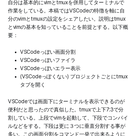
自分は基本的にvimとtmuxを併用してターミナルで
作業をしている。本稿ではVSCodeの特徴を軸に自
分のvimとtmuxの設定をシェアしたい。説明はtmux
とvimの基本を知っていることを前提とする。以下概
要：
VSCodeっぽい画面分割
VSCodeっぽいファイラ
VSCodeっぽいエラー表示
(VSCodeっぽくない) プロジェクトごとにtmux
タブを開く
VSCodeでは画面下にターミナルを表示できるのが
便利だと思ったので真似した。tmuxで上下7:3で分
割している。上段でvimを起動して、下段でコンパイ
ルなどをする。下段は更に３つに垂直分割する事が
多い。この画面分割をコマンド一発で出来るように