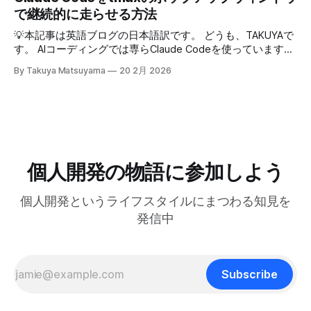
うになるまで 12:15 なぜ最初から海外市場を狙ったのか
づくりを楽しみ続けるという意味です。 読者の中にも、最
トを撮ったら事務代行さんに投げる。そのうちAIに代替させ
で継続的に走らせる方法
14:54 AI登場前、英語コピーに苦戦した話 16:18 AIバイブコ
近のAIの急速な進化の中でどう生き残り、さらに活躍してい
たい。レシートは基本カフェばっかりである。 ユーザフォ
ーディング時代をどう見ているか 17:24 全てのコードを一行
くかを悩んでいる方は多いのではないでしょうか。正直、す
💡本記事は英語ブログの日本語訳です。 どうも、TAKUYAで
ーラムをチェックしたら、
ずつレビューする使い方 21:06 AIは新幹線:速さの先にあるも
べてに対する正解はわかりません。未来を正確に予測できる
す。 AIコーディングでは専らClaude Codeを使っています。
の 25:53 AI時代に「感性」が大事になる 27:
人はいないからです。 でも自分は、ソフトウェア寄りのア
最初はtmuxでターミナルの右側にペインを分割して使って
By Takuya Matsuyama
20 2月 2026
ーティストとして生きる上で大事なのは、「戦略」や「堀
いたのですが、幅が狭すぎてメッセージやdiffがまともに表
(moat)」を築くことよりも、「生きる方向性」 だと思って
示できず、使いづらかったです。 <Prefix>+zでペインを最大
います。 人生とは速度ではなく方向である – ゲーテ 自分
化すればいいのですが、毎回やるのは面倒でした。 そこ
はどこに行きたいのか？何を見たいのか？それが大事です。
で、ポップアップウィンドウでClaude Codeを起動するよう
戦略は状況に合わせて柔軟に変えればいいからです。 今回
にしました。キーバインドを押せばセッションが開き、閉じ
は、日本の文化からいくつかの生き方の原則を探ってみたい
てもバックグラウンドで動き続けるので、すぐに再開できま
と思います。 最近、料理研究家の 土井善晴 さんの 「一汁一
す。 この記事では、それを実現するためのtmuxの設定方法
個人開発の物語に参加しよう
菜でよいという提案」 を読んで、日々のリズムを健やかに
を紹介します。 動画で見る(英語): ポップアップウィンドウ
保つためのヒントがたくさん詰まっていると感じまし
はサブプロセスを維持できない tmuxのdisplay-popupコマン
個人開発というライフスタイルにまつわる知見を
ドを使うとポップアップウィンドウを表示でき、ちょっとし
たツールにすぐアクセスするのに便利です。 僕はlazygitで
発信中
gitの状態をサッと確認するのに使っています: bind -r g
display-popup -d '#{pane_current_path}'
Subscribe