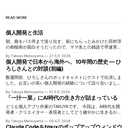
READ MORE
個人開発と生活
朝、娘をバス停まで送り出す。前にちらっとみかけた田村淳
の相槌術が面白そうだったので、ママ友との雑談で早速実践
してみたら効果てきめんだった。その方法は単純に、職業病
By Takuya Matsuyama
27 5月 2026
で癖になっている批判的思考を完全オフにし、相槌に全神経
個人開発で日本から海外へ、10年間の歴史 — ひ
を注ぐ、というものだ。「へぇ」「うん」「うーん」「なる
ろしさんとの対談(前編)
ほど〜」と、相手の話にどんなバリエーションで返そうかと
いう所に集中する。騙されたと思って試してみて欲しいんだ
数週間前、ひろしさんのポッドキャストにゲストで出演しま
が、このお陰で相手の話がよく理解できて、自然なフォロー
した。お互いの長い個人開発の経験について語り合いまし
アップの質問やリアクションが浮かぶようになる。こちらか
た。英語版を作成する過程で、日本語でも綺麗に整形した書
By Takuya Matsuyama
01 5月 2026
ら頑張って面白い話をひねり出す必要が無いので、気が楽に
き起こしが出来たので、こちらに掲載します。お楽しみくだ
「一汁一菜」にAI時代の生き方が詰まっている
なった。話の結論も何もいらなくて、「そうなんですね」
さい。 ※ギアアイコンをクリックして、音声と字幕を日本語
「いいですね」「ほんじゃお疲れ様です〜」みたいな感じで
に変更できます。 00:00 イントロ:TAKUYAさんようこそ
どうも個人アプリ作家のTAKUYAです。 今回は、AI時代を開
締めくくる。反応に困ったらとりあえず「いいですね」まじ
01:32 TAKUYAさんの自己紹介:WalknoteからInkdropまで
発者・クリエイター・表現者としてどう健やかに生きるか、
で便利！男相手の会話でも有効。インタビューにも応用が利
04:54 独立への踏み切り方:慎重派と勢い派 06:51 個人開発
について考えていることをシェアしたいと思います。ここで
きそうだ。 天気が悪くてだるいので、やる気が出るまで部
By Takuya Matsuyama
09 4月 2026
がフリーランス案件につながった 09:17 Inkdropで食えるよ
の「健やかに生きる」とは、心身の健康を保ちながら、もの
Claude Codeをtmuxのポップアップウィンドウ
屋でレシートの撮影などの単純作業をして過ごした。レシー