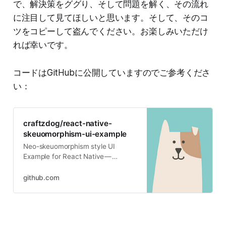
で、解決策をググり、そして問題を解く、その流れ
に注目して見てほしいと思います。そして、そのコ
ツをコピーして盗んでください。お楽しみいただけ
れば幸いです。
コードはGitHubに公開していますのでご参考くださ
い：
craftzdog/react-native-
skeuomorphism-ui-example
Neo-skeuomorphism style UI
Example for React Native —
craftzdog/react-native-
skeuomorphism-ui-example
github.com