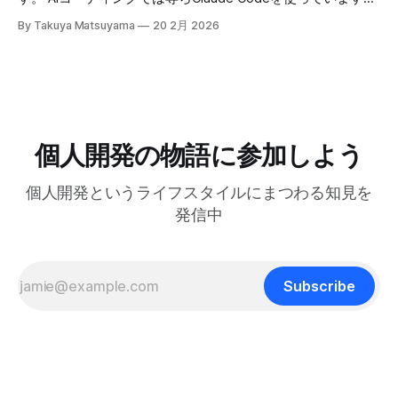
の 25:53 AI時代に「感性」が大事になる 27:
人はいないからです。 でも自分は、ソフトウェア寄りのア
最初はtmuxでターミナルの右側にペインを分割して使って
By Takuya Matsuyama
20 2月 2026
ーティストとして生きる上で大事なのは、「戦略」や「堀
いたのですが、幅が狭すぎてメッセージやdiffがまともに表
(moat)」を築くことよりも、「生きる方向性」 だと思って
示できず、使いづらかったです。 <Prefix>+zでペインを最大
います。 人生とは速度ではなく方向である – ゲーテ 自分
化すればいいのですが、毎回やるのは面倒でした。 そこ
はどこに行きたいのか？何を見たいのか？それが大事です。
で、ポップアップウィンドウでClaude Codeを起動するよう
戦略は状況に合わせて柔軟に変えればいいからです。 今回
にしました。キーバインドを押せばセッションが開き、閉じ
は、日本の文化からいくつかの生き方の原則を探ってみたい
てもバックグラウンドで動き続けるので、すぐに再開できま
と思います。 最近、料理研究家の 土井善晴 さんの 「一汁一
す。 この記事では、それを実現するためのtmuxの設定方法
個人開発の物語に参加しよう
菜でよいという提案」 を読んで、日々のリズムを健やかに
を紹介します。 動画で見る(英語): ポップアップウィンドウ
保つためのヒントがたくさん詰まっていると感じまし
はサブプロセスを維持できない tmuxのdisplay-popupコマン
個人開発というライフスタイルにまつわる知見を
ドを使うとポップアップウィンドウを表示でき、ちょっとし
たツールにすぐアクセスするのに便利です。 僕はlazygitで
発信中
gitの状態をサッと確認するのに使っています: bind -r g
display-popup -d '#{pane_current_path}'
Subscribe