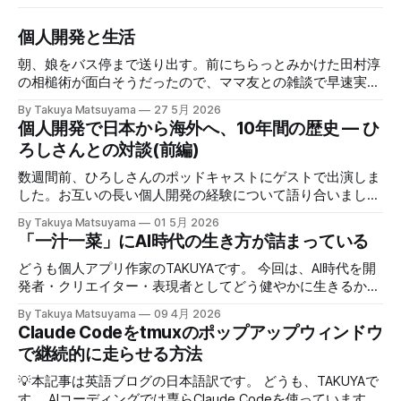
個人開発と生活
朝、娘をバス停まで送り出す。前にちらっとみかけた田村淳
の相槌術が面白そうだったので、ママ友との雑談で早速実践
してみたら効果てきめんだった。その方法は単純に、職業病
By Takuya Matsuyama
27 5月 2026
で癖になっている批判的思考を完全オフにし、相槌に全神経
個人開発で日本から海外へ、10年間の歴史 — ひ
を注ぐ、というものだ。「へぇ」「うん」「うーん」「なる
ろしさんとの対談(前編)
ほど〜」と、相手の話にどんなバリエーションで返そうかと
いう所に集中する。騙されたと思って試してみて欲しいんだ
数週間前、ひろしさんのポッドキャストにゲストで出演しま
が、このお陰で相手の話がよく理解できて、自然なフォロー
した。お互いの長い個人開発の経験について語り合いまし
アップの質問やリアクションが浮かぶようになる。こちらか
た。英語版を作成する過程で、日本語でも綺麗に整形した書
By Takuya Matsuyama
01 5月 2026
ら頑張って面白い話をひねり出す必要が無いので、気が楽に
き起こしが出来たので、こちらに掲載します。お楽しみくだ
「一汁一菜」にAI時代の生き方が詰まっている
なった。話の結論も何もいらなくて、「そうなんですね」
さい。 ※ギアアイコンをクリックして、音声と字幕を日本語
「いいですね」「ほんじゃお疲れ様です〜」みたいな感じで
に変更できます。 00:00 イントロ:TAKUYAさんようこそ
どうも個人アプリ作家のTAKUYAです。 今回は、AI時代を開
締めくくる。反応に困ったらとりあえず「いいですね」まじ
01:32 TAKUYAさんの自己紹介:WalknoteからInkdropまで
発者・クリエイター・表現者としてどう健やかに生きるか、
で便利！男相手の会話でも有効。インタビューにも応用が利
04:54 独立への踏み切り方:慎重派と勢い派 06:51 個人開発
について考えていることをシェアしたいと思います。ここで
きそうだ。 天気が悪くてだるいので、やる気が出るまで部
By Takuya Matsuyama
09 4月 2026
がフリーランス案件につながった 09:17 Inkdropで食えるよ
の「健やかに生きる」とは、心身の健康を保ちながら、もの
Claude Codeをtmuxのポップアップウィンドウ
屋でレシートの撮影などの単純作業をして過ごした。レシー
うになるまで 12:15 なぜ最初から海外市場を狙ったのか
づくりを楽しみ続けるという意味です。 読者の中にも、最
トを撮ったら事務代行さんに投げる。そのうちAIに代替させ
で継続的に走らせる方法
14:54 AI登場前、英語コピーに苦戦した話 16:18 AIバイブコ
近のAIの急速な進化の中でどう生き残り、さらに活躍してい
たい。レシートは基本カフェばっかりである。 ユーザフォ
ーディング時代をどう見ているか 17:24 全てのコードを一行
くかを悩んでいる方は多いのではないでしょうか。正直、す
💡本記事は英語ブログの日本語訳です。 どうも、TAKUYAで
ーラムをチェックしたら、
ずつレビューする使い方 21:06 AIは新幹線:速さの先にあるも
べてに対する正解はわかりません。未来を正確に予測できる
す。 AIコーディングでは専らClaude Codeを使っています。