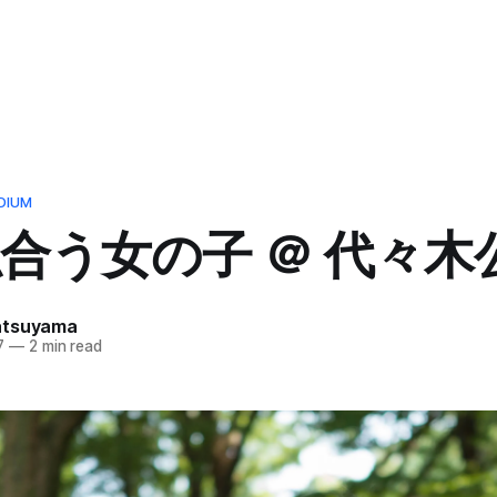
DIUM
合う女の子 ＠ 代々木
atsuyama
7
—
2 min read