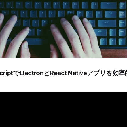
aScriptでElectronとReact Nativeアプリ