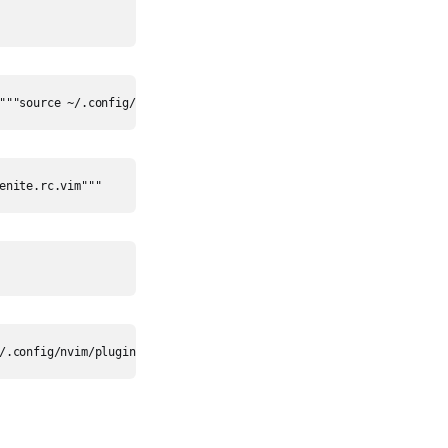
"""source ~/.config/nvim/plugins/defx.rc.vim"""
enite.rc.vim"""
/.config/nvim/plugins/coc.rc.vim"""