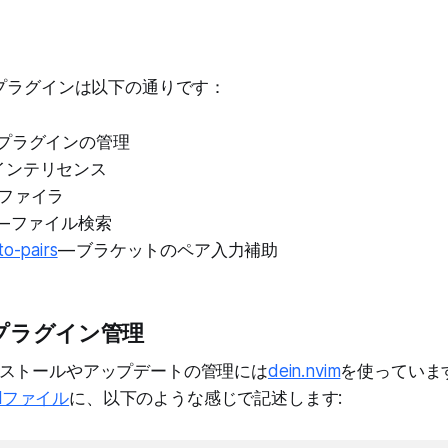
のプラグインは以下の通りです：
 プラグインの管理
 インテリセンス
 ファイラ
— ファイル検索
to-pairs
— ブラケットのペア入力補助
 — プラグイン管理
ストールやアップデートの管理には
dein.nvim
を使っていま
omlファイル
に、以下のような感じで記述します: