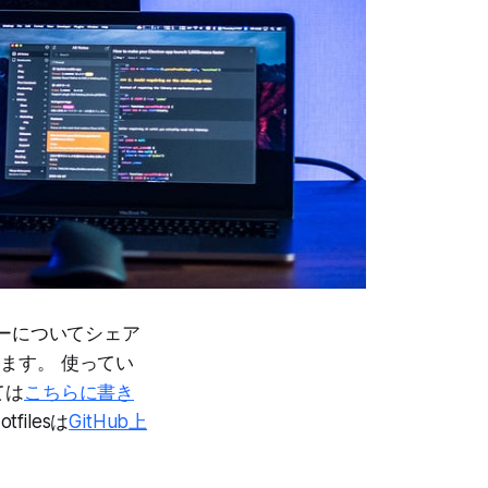
ローについてシェア
います。 使ってい
ては
こちらに書き
ilesは
GitHub上