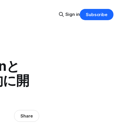
Sign in
Subscribe
onと
率的に開
Share