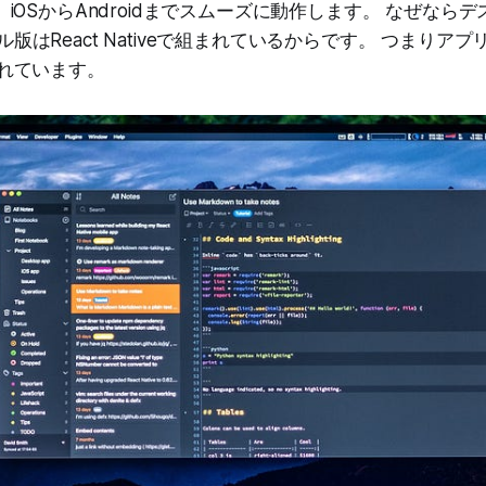
nux、iOSからAndroidまでスムーズに動作します。 なぜな
バイル版はReact Nativeで組まれているからです。 つまりア
書かれています。