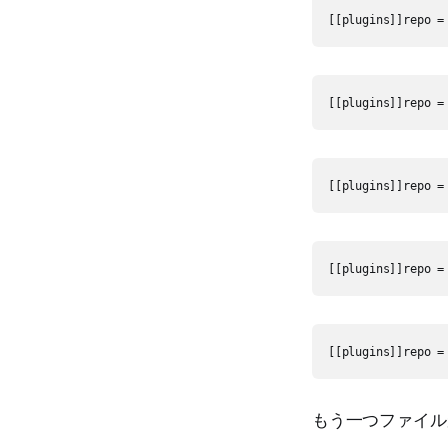
[[plugins]]repo =
[[plugins]]repo =
[[plugins]]repo =
[[plugins]]repo =
[[plugins]]repo =
もう一つファイル