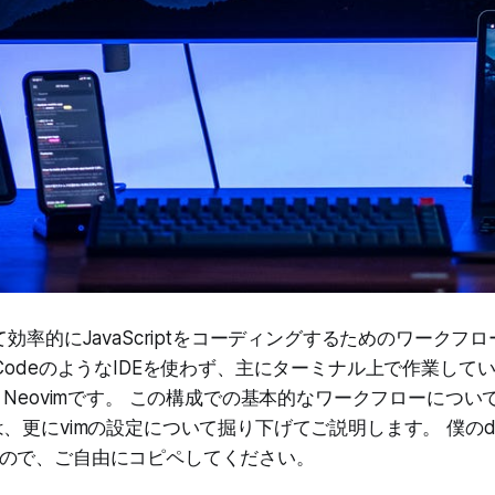
て効率的にJavaScriptをコーディングするためのワークフ
CodeのようなIDEを使わず、主にターミナル上で作業して
とNeovimです。 この構成での基本的なワークフローについ
、更にvimの設定について掘り下げてご説明します。 僕のdotf
ので、ご自由にコピペしてください。