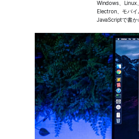
Windows、Li
Electron、モ
JavaScriptで