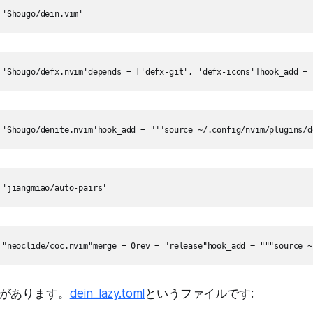
 'Shougo/dein.vim'
 'Shougo/defx.nvim'depends = ['defx-git', 'defx-icons']hook_add = 
 'Shougo/denite.nvim'hook_add = """source ~/.config/nvim/plugins/d
 'jiangmiao/auto-pairs'
 "neoclide/coc.nvim"merge = 0rev = "release"hook_add = """source ~
があります。
dein_lazy.toml
というファイルです: