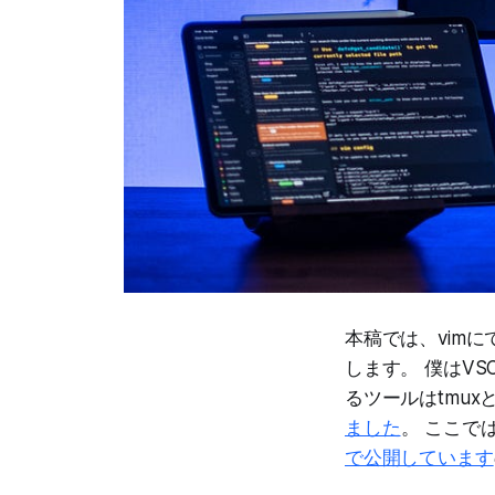
本稿では、vimに
します。 僕はVS
るツールはtmux
ました
。 ここでは
で公開しています