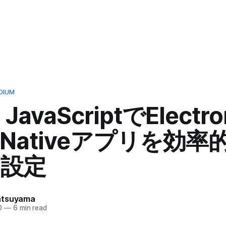
DIUM
 JavaScriptでElectr
t Nativeアプリを効
る設定
atsuyama
0
—
6 min read