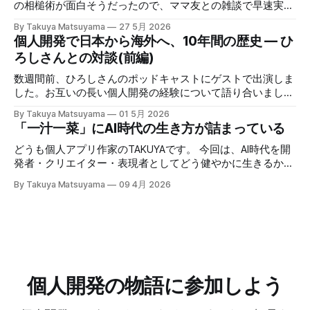
らないシンプルでクリーンなUXはそのまま維持していま
の相槌術が面白そうだったので、ママ友との雑談で早速実践
す。 まずはじめに、既存のユーザの皆様に大きな感謝を述
してみたら効果てきめんだった。その方法は単純に、職業病
By Takuya Matsuyama
27 5月 2026
べたいと思います。開発期間中に辛抱強く待って下さった
で癖になっている批判的思考を完全オフにし、相槌に全神経
個人開発で日本から海外へ、10年間の歴史 — ひ
事、そしてCanaryテストで多くのフィードバックをくれたこ
を注ぐ、というものだ。「へぇ」「うん」「うーん」「なる
ろしさんとの対談(前編)
とに心から感謝します。皆さんのサポートなしには実現でき
ほど〜」と、相手の話にどんなバリエーションで返そうかと
ませんでした。 ウェブサイトもv6に合わせて完全に作り直
いう所に集中する。騙されたと思って試してみて欲しいんだ
数週間前、ひろしさんのポッドキャストにゲストで出演しま
しました。アプリのUIをそのまま使ってライブデモを構築し
が、このお陰で相手の話がよく理解できて、自然なフォロー
した。お互いの長い個人開発の経験について語り合いまし
たので、アプリをDLせずとも新しいエディタを試せるように
アップの質問やリアクションが浮かぶようになる。こちらか
た。英語版を作成する過程で、日本語でも綺麗に整形した書
しました。ぜひ触ってみてください： Inkdrop is an AI-
By Takuya Matsuyama
01 5月 2026
ら頑張って面白い話をひねり出す必要が無いので、気が楽に
き起こしが出来たので、こちらに掲載します。お楽しみくだ
「一汁一菜」にAI時代の生き方が詰まっている
native Markdown note app for developers — smooth
なった。話の結論も何もいらなくて、「そうなんですね」
さい。 ※ギアアイコンをクリックして、音声と字幕を日本語
context flow between
「いいですね」「ほんじゃお疲れ様です〜」みたいな感じで
に変更できます。 00:00 イントロ:TAKUYAさんようこそ
どうも個人アプリ作家のTAKUYAです。 今回は、AI時代を開
締めくくる。反応に困ったらとりあえず「いいですね」まじ
01:32 TAKUYAさんの自己紹介:WalknoteからInkdropまで
発者・クリエイター・表現者としてどう健やかに生きるか、
で便利！男相手の会話でも有効。インタビューにも応用が利
04:54 独立への踏み切り方:慎重派と勢い派 06:51 個人開発
について考えていることをシェアしたいと思います。ここで
きそうだ。 天気が悪くてだるいので、やる気が出るまで部
By Takuya Matsuyama
09 4月 2026
がフリーランス案件につながった 09:17 Inkdropで食えるよ
の「健やかに生きる」とは、心身の健康を保ちながら、もの
屋でレシートの撮影などの単純作業をして過ごした。レシー
うになるまで 12:15 なぜ最初から海外市場を狙ったのか
づくりを楽しみ続けるという意味です。 読者の中にも、最
トを撮ったら事務代行さんに投げる。そのうちAIに代替させ
14:54 AI登場前、英語コピーに苦戦した話 16:18 AIバイブコ
近のAIの急速な進化の中でどう生き残り、さらに活躍してい
たい。レシートは基本カフェばっかりである。 ユーザフォ
ーディング時代をどう見ているか 17:24 全てのコードを一行
くかを悩んでいる方は多いのではないでしょうか。正直、す
ーラムをチェックしたら、
ずつレビューする使い方 21:06 AIは新幹線:速さの先にあるも
べてに対する正解はわかりません。未来を正確に予測できる
の 25:53 AI時代に「感性」が大事になる 27:
人はいないからです。 でも自分は、ソフトウェア寄りのア
ーティストとして生きる上で大事なのは、「戦略」や「堀
個人開発の物語に参加しよう
(moat)」を築くことよりも、「生きる方向性」 だと思って
います。 人生とは速度ではなく方向である – ゲーテ 自分