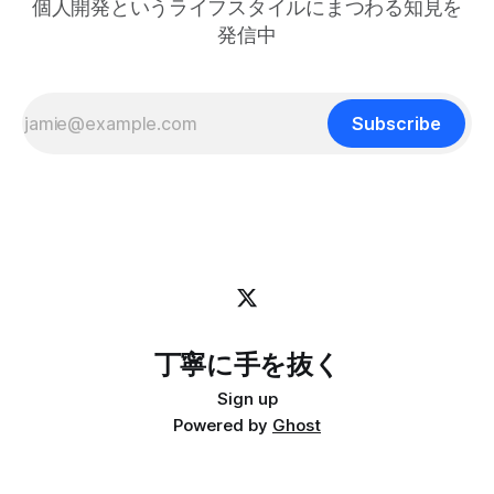
個人開発というライフスタイルにまつわる知見を
はどこに行きたいのか？何を見たいのか？それが大事です。
戦略は状況に合わせて柔軟に変えればいいからです。 今回
発信中
は、日本の文化からいくつかの生き方の原則を探ってみたい
と思います。 最近、料理研究家の 土井善晴 さんの 「一汁一
菜でよいという提案」 を読んで、日々のリズムを健やかに
保つためのヒントがたくさん詰まっていると感じまし
Subscribe
丁寧に手を抜く
Sign up
Powered by
Ghost