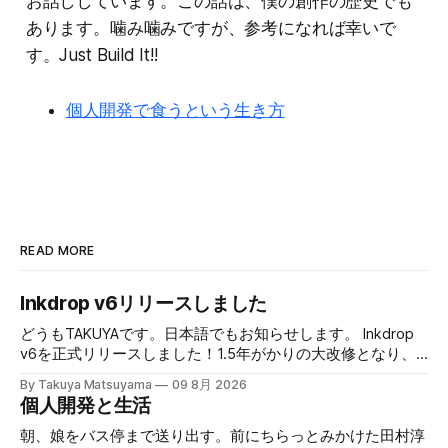
お話ししています。この話は、僕の創作の歴史でも
あります。噛み噛みですが、参考になれば幸いで
す。Just Build It!!
個人開発で食うという生き方
READ MORE
Inkdrop v6リリースしました
どうもTAKUYAです。日本語でもお知らせします。 Inkdrop
v6を正式リリースしました！1.5年がかりの大改修となり、
大変お待たせしました。本バージョンでは、新しい
By Takuya Matsuyama
09 8月 2026
Markdownエディタや、最近のエージェント型コーディング
個人開発と生活
ワークフローに最適化された新しいAI連携機能など、根本か
ら作り直した改善が盛りだくさんです。それでいて、気が散
朝、娘をバス停まで送り出す。前にちらっとみかけた田村淳