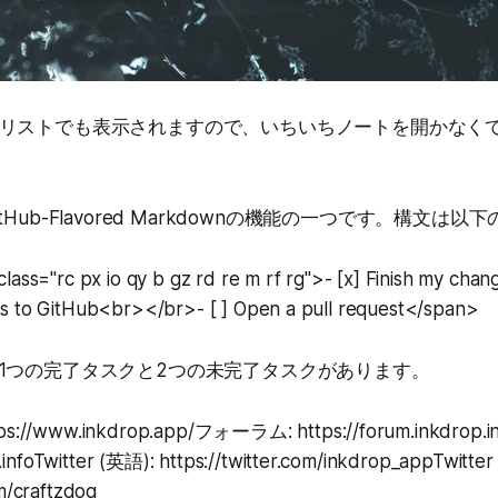
リストでも表示されますので、いちいちノートを開かなく
Hub-Flavored Markdownの機能の一つです。構文は
lass="rc px io qy b gz rd re m rf rg">- [x] Finish my ch
s to GitHub<br></br>- [ ] Open a pull request</span>
1つの完了タスクと2つの未完了タスクがあります。
://www.inkdrop.app/フォーラム: https://forum.inkdro
infoTwitter (英語): https://twitter.com/inkdrop_appTwitt
om/craftzdog