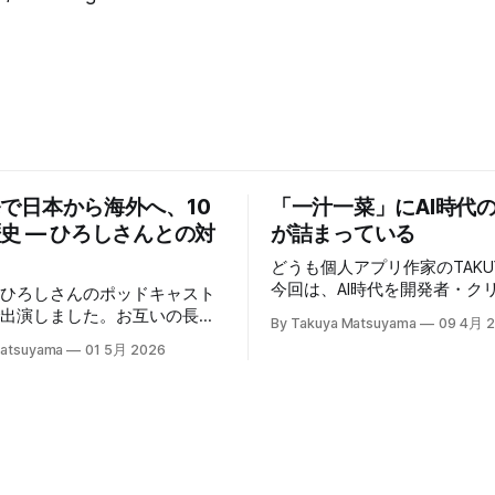
で日本から海外へ、10
「一汁一菜」にAI時代
史 — ひろしさんとの対
が詰まっている
どうも個人アプリ作家のTAKU
今回は、AI時代を開発者・ク
、ひろしさんのポッドキャスト
ー・表現者としてどう健やか
で出演しました。お互いの長い
By Takuya Matsuyama
09 4月 
か、について考えていること
の経験について語り合いまし
Matsuyama
01 5月 2026
たいと思います。ここでの「
版を作成する過程で、日本語で
きる」とは、心身の健康を保
整形した書き起こしが出来たの
ものづくりを楽しみ続けると
らに掲載します。お楽しみくだ
す。 読者の中にも、最近のAIの急速な進
化の中でどう生き残り、さら
幕を日本語に変更できます。
いくかを悩んでいる方は多い
イントロ:TAKUYAさんようこそ
でしょうか。正直、すべてに
AKUYAさんの自己紹介:Walknote