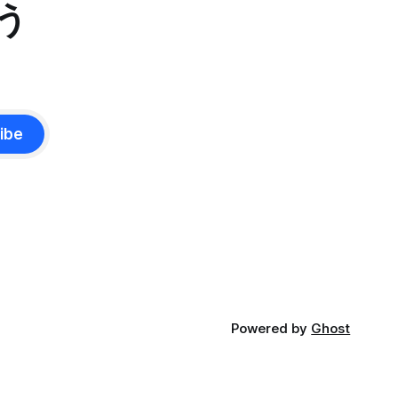
う
に予測でき
動するようにしました。キーバインドを
押せばセッションが開き、閉じてもバッ
トとして生
クグラウンドで動き続けるので、すぐに
」や「堀
再開できます。 この記事では、それを実
、「生きる方
現するためのtmuxの設定方法を紹介しま
す。 動画で見る(英語): ポップアップウ
 自分
ィンドウはサブプロセスを維持できない
ibe
見たいの
tmuxのdisplay-popupコマンドを使うと
状況に合わ
ポップアップウィンドウを表示でき、ち
。 今回
ょっとしたツールにすぐアクセスするの
の生き方の
に便利です。 僕はlazygitでgitの状態をサ
。 最近、
ッと確認するのに使っています: bind -r g
 「一汁一
display-popup -d '#{pane_current_path}'
で、日々の
ヒントがた
し
Powered by
Ghost