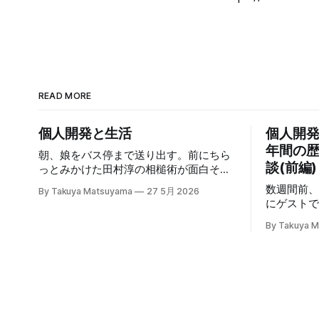
READ MORE
個人開発と生活
個人開発
年間の歴
朝、娘をバス停まで送り出す。前にちら
談(前編)
っとみかけた田村淳の相槌術が面白そう
だったので、ママ友との雑談で早速実践
数週間前
By Takuya Matsuyama
27 5月 2026
してみたら効果てきめんだった。その方
にゲスト
法は単純に、職業病で癖になっている批
個人開発
判的思考を完全オフにし、相槌に全神経
By Takuya 
た。英語
を注ぐ、というものだ。「へぇ」「う
も綺麗に
ん」「うーん」「なるほど〜」と、相手
で、こち
の話にどんなバリエーションで返そうか
さい。 ※ギアアイコンをクリックして、
という所に集中する。騙されたと思って
音声と字
試してみて欲しいんだが、このお陰で相
00:00 
手の話がよく理解できて、自然なフォロ
01:32 T