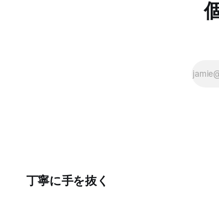
ーアップの質問やリアクションが浮かぶ
からInkdr
ようになる。こちらから頑張って面白い
り方:慎重派
話をひねり出す必要が無いので、気が楽
リーランス
になった。話の結論も何もいらなくて、
Inkdrop
「そうなんですね」「いいですね」「ほ
ぜ最初から
んじゃお疲れ様です〜」みたいな感じで
AI登場前、
締めくくる。反応に困ったらとりあえず
AIバイブ
「いいですね」まじで便利！男相手の会
るか 17:
話でも有効。インタビューにも応用が利
ューする使い
きそうだ。 天気が悪くてだるいので、や
先にあるもの
る気が出るまで部屋でレシートの撮影な
大事になる 
どの単純作業をして過ごした。レシート
を撮ったら事務代行さんに投げる。その
うちAIに代替させたい。レシートは基本
カフェばっかりである。 ユーザフォーラ
ムをチェックしたら、
丁寧に手を抜く