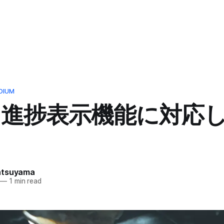
DIUM
ク進捗表示機能に対応
atsuyama
—
1 min read