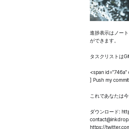
進捗表示はノート
ができます。
タスクリストはGit
<span id="746a" c
] Push my commit
これであなたは今
ダウンロード: https
contact@inkdrop.
https://twitter.c