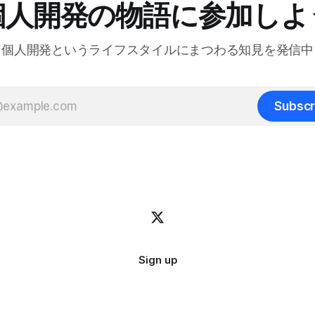
個人開発の物語に参加しよ
はわかりません。未来を正確
opまで 04:54 独立への踏み切
る人はいないからです。 でも自分は、ソ
と勢い派 06:51 個人開発がフ
フトウェア寄りのアーティス
案件につながった 09:17
個人開発というライフスタイルにまつわる知見を発信中
きる上で大事なのは、「戦略
で食えるようになるまで 12:15 な
(moat)」を築くことよりも
海外市場を狙ったのか 14:54
向性」 だと思っています。 人生とは速
英語コピーに苦戦した話 16:18
度ではなく方向である – ゲーテ
コーディング時代をどう見てい
Subscr
はどこに行きたいのか？何を
24 全てのコードを一行ずつレビ
か？それが大事です。戦略は
方 21:06 AIは新幹線:速さの
せて柔軟に変えればいいからです
 25:53 AI時代に「感性」が
は、日本の文化からいくつか
27:
原則を探ってみたいと思います
料理研究家の 土井善晴 さんの
菜でよいという提案」 を読ん
リズムを健やかに保つための
くさん詰まっていると感じま
Sign up