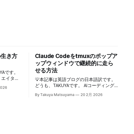
の生き方
Claude Codeをtmuxのポップア
ップウィンドウで継続的に走ら
せる方法
YAです。
リエイタ
💡本記事は英語ブログの日本語訳です。
に生きる
どうも、TAKUYAです。 AIコーディング
2026
をシェアし
では専らClaude Codeを使っています。
By Takuya Matsuyama
20 2月 2026
健やかに生
最初はtmuxでターミナルの右側にペイン
ちながら、
を分割して使っていたのですが、幅が狭
いう意味で
すぎてメッセージやdiffがまともに表示で
きず、使いづらかったです。 <Prefix>+z
に活躍して
でペインを最大化すればいいのですが、
のではない
毎回やるのは面倒でした。 そこで、ポッ
対する正解
プアップウィンドウでClaude Codeを起