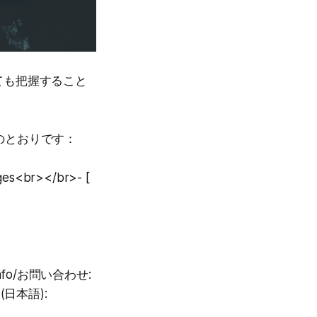
ても把握すること
以下のとおりです：
anges<br></br>- [
p.info/お問い合わせ:
er (日本語):