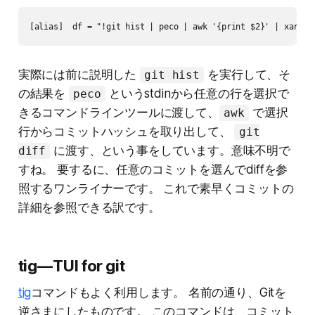
[alias]  df = "!git hist | peco | awk '{print $2}' | xargs 
実際には前に説明した
を実行して、そ
git hist
の結果を
というstdinから任意の行を選択で
peco
きるコマンドラインツールに渡して、
で選択
awk
行からコミットハッシュを取り出して、
git
に渡す、という事をしています。意味不明で
diff
すね。 要するに、任意のコミットを選んでdiffを参
照するワンライナーです。 これで素早くコミットの
詳細を参照できる訳です。
tig — TUI for git
tig
コマンドもよく利用します。 名前の通り、Gitを
逆さまにしたものです。 このコマンドは、コミット