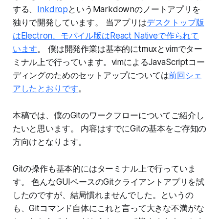
する、
Inkdrop
というMarkdownのノートアプリを
独りで開発しています。 当アプリは
デスクトップ版
はElectron、モバイル版はReact Nativeで作られて
います
。 僕は開発作業は基本的にtmuxとvimでター
ミナル上で行っています。vimによるJavaScriptコー
ディングのためのセットアップについては
前回シェ
アしたとおりです
。
本稿では、僕のGitのワークフローについてご紹介し
たいと思います。 内容はすでにGitの基本をご存知の
方向けとなります。
Gitの操作も基本的にはターミナル上で行っていま
す。 色んなGUIベースのGitクライアントアプリを試
したのですが、結局慣れませんでした。というの
も、Gitコマンド自体にこれと言って大きな不満がな