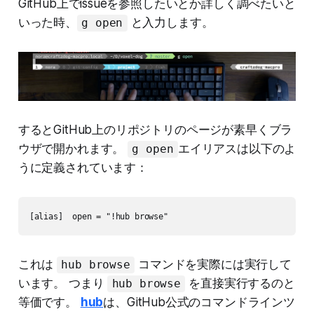
GitHub上でissueを参照したいとか詳しく調べたいと
いった時、
と入力します。
g open
するとGitHub上のリポジトリのページが素早くブラ
ウザで開かれます。
エイリアスは以下のよ
g open
うに定義されています：
[alias]  open = "!hub browse"
これは
コマンドを実際には実行して
hub browse
います。 つまり
を直接実行するのと
hub browse
等価です。
hub
は、GitHub公式のコマンドラインツ