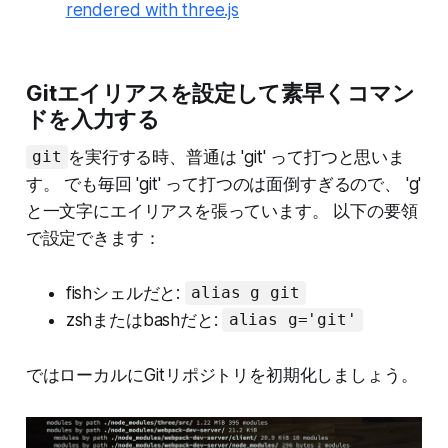
rendered with three.js
Gitエイリアスを設定して素早くコマン
ドを入力する
を実行する時、普通は 'git' って打つと思いま
git
す。 でも毎回 'git' って打つのは面倒すぎるので、 'g'
と一文字にエイリアスを張っています。 以下の要領
で設定できます：
fishシェルだと:
alias g git
zshまたはbashだと:
alias g='git'
ではローカルにGitリポジトリを初期化しましょう。