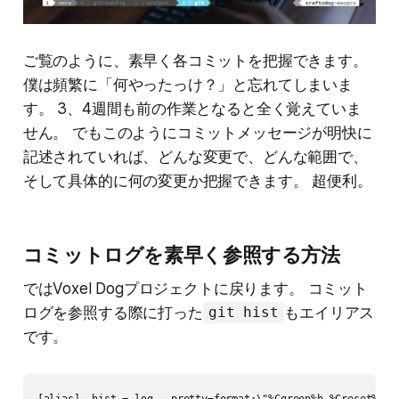
ご覧のように、素早く各コミットを把握できます。
僕は頻繁に「何やったっけ？」と忘れてしまいま
す。 3、4週間も前の作業となると全く覚えていま
せん。 でもこのようにコミットメッセージが明快に
記述されていれば、どんな変更で、どんな範囲で、
そして具体的に何の変更か把握できます。 超便利。
コミットログを素早く参照する方法
ではVoxel Dogプロジェクトに戻ります。 コミット
ログを参照する際に打った
もエイリアス
git hist
です。
[alias]  hist = log --pretty=format:\"%Cgreen%h %Creset%cd 