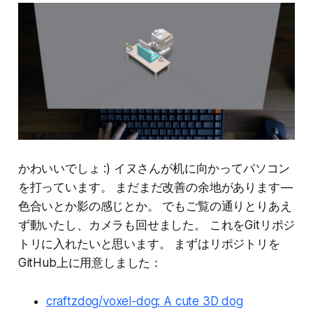
かわいいでしょ :) イヌさんが机に向かってパソコン
を打っています。 まだまだ改善の余地があります —
色合いとか影の感じとか。 でもご覧の通りとりあえ
ず動いたし、カメラも回せました。 これをGitリポジ
トリに入れたいと思います。 まずはリポジトリを
GitHub上に用意しました：
craftzdog/voxel-dog: A cute 3D dog