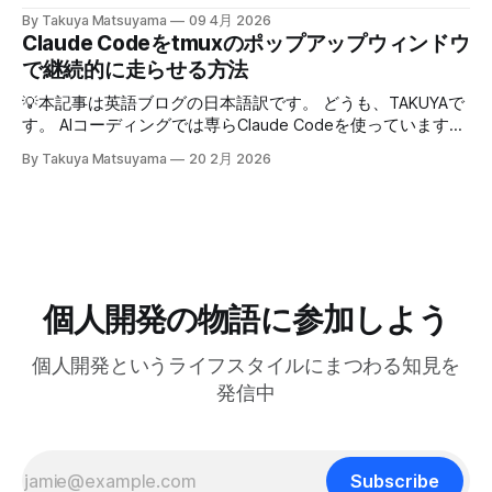
で便利！男相手の会話でも有効。インタビューにも応用が利
04:54 独立への踏み切り方:慎重派と勢い派 06:51 個人開発
について考えていることをシェアしたいと思います。ここで
きそうだ。 天気が悪くてだるいので、やる気が出るまで部
By Takuya Matsuyama
09 4月 2026
がフリーランス案件につながった 09:17 Inkdropで食えるよ
の「健やかに生きる」とは、心身の健康を保ちながら、もの
Claude Codeをtmuxのポップアップウィンドウ
屋でレシートの撮影などの単純作業をして過ごした。レシー
うになるまで 12:15 なぜ最初から海外市場を狙ったのか
づくりを楽しみ続けるという意味です。 読者の中にも、最
トを撮ったら事務代行さんに投げる。そのうちAIに代替させ
で継続的に走らせる方法
14:54 AI登場前、英語コピーに苦戦した話 16:18 AIバイブコ
近のAIの急速な進化の中でどう生き残り、さらに活躍してい
たい。レシートは基本カフェばっかりである。 ユーザフォ
ーディング時代をどう見ているか 17:24 全てのコードを一行
くかを悩んでいる方は多いのではないでしょうか。正直、す
💡本記事は英語ブログの日本語訳です。 どうも、TAKUYAで
ーラムをチェックしたら、
ずつレビューする使い方 21:06 AIは新幹線:速さの先にあるも
べてに対する正解はわかりません。未来を正確に予測できる
す。 AIコーディングでは専らClaude Codeを使っています。
の 25:53 AI時代に「感性」が大事になる 27:
人はいないからです。 でも自分は、ソフトウェア寄りのア
最初はtmuxでターミナルの右側にペインを分割して使って
By Takuya Matsuyama
20 2月 2026
ーティストとして生きる上で大事なのは、「戦略」や「堀
いたのですが、幅が狭すぎてメッセージやdiffがまともに表
(moat)」を築くことよりも、「生きる方向性」 だと思って
示できず、使いづらかったです。 <Prefix>+zでペインを最大
います。 人生とは速度ではなく方向である – ゲーテ 自分
化すればいいのですが、毎回やるのは面倒でした。 そこ
はどこに行きたいのか？何を見たいのか？それが大事です。
で、ポップアップウィンドウでClaude Codeを起動するよう
戦略は状況に合わせて柔軟に変えればいいからです。 今回
にしました。キーバインドを押せばセッションが開き、閉じ
は、日本の文化からいくつかの生き方の原則を探ってみたい
てもバックグラウンドで動き続けるので、すぐに再開できま
と思います。 最近、料理研究家の 土井善晴 さんの 「一汁一
す。 この記事では、それを実現するためのtmuxの設定方法
個人開発の物語に参加しよう
菜でよいという提案」 を読んで、日々のリズムを健やかに
を紹介します。 動画で見る(英語): ポップアップウィンドウ
保つためのヒントがたくさん詰まっていると感じまし
はサブプロセスを維持できない tmuxのdisplay-popupコマン
個人開発というライフスタイルにまつわる知見を
ドを使うとポップアップウィンドウを表示でき、ちょっとし
たツールにすぐアクセスするのに便利です。 僕はlazygitで
発信中
gitの状態をサッと確認するのに使っています: bind -r g
display-popup -d '#{pane_current_path}'
Subscribe