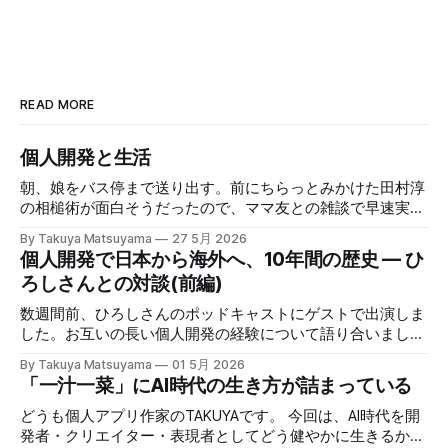
READ MORE
個人開発と生活
朝、娘をバス停まで送り出す。前にちらっとみかけた田村淳
の相槌術が面白そうだったので、ママ友との雑談で早速実践
してみたら効果てきめんだった。その方法は単純に、職業病
By Takuya Matsuyama
27 5月 2026
で癖になっている批判的思考を完全オフにし、相槌に全神経
個人開発で日本から海外へ、10年間の歴史 — ひ
を注ぐ、というものだ。「へぇ」「うん」「うーん」「なる
ろしさんとの対談(前編)
ほど〜」と、相手の話にどんなバリエーションで返そうかと
いう所に集中する。騙されたと思って試してみて欲しいんだ
数週間前、ひろしさんのポッドキャストにゲストで出演しま
が、このお陰で相手の話がよく理解できて、自然なフォロー
した。お互いの長い個人開発の経験について語り合いまし
アップの質問やリアクションが浮かぶようになる。こちらか
た。英語版を作成する過程で、日本語でも綺麗に整形した書
By Takuya Matsuyama
01 5月 2026
ら頑張って面白い話をひねり出す必要が無いので、気が楽に
き起こしが出来たので、こちらに掲載します。お楽しみくだ
「一汁一菜」にAI時代の生き方が詰まっている
なった。話の結論も何もいらなくて、「そうなんですね」
さい。 ※ギアアイコンをクリックして、音声と字幕を日本語
「いいですね」「ほんじゃお疲れ様です〜」みたいな感じで
に変更できます。 00:00 イントロ:TAKUYAさんようこそ
どうも個人アプリ作家のTAKUYAです。 今回は、AI時代を開
締めくくる。反応に困ったらとりあえず「いいですね」まじ
01:32 TAKUYAさんの自己紹介:WalknoteからInkdropまで
発者・クリエイター・表現者としてどう健やかに生きるか、