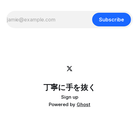
display-popup -d '#{pane_current_path}'
Subscribe
丁寧に手を抜く
Sign up
Powered by
Ghost