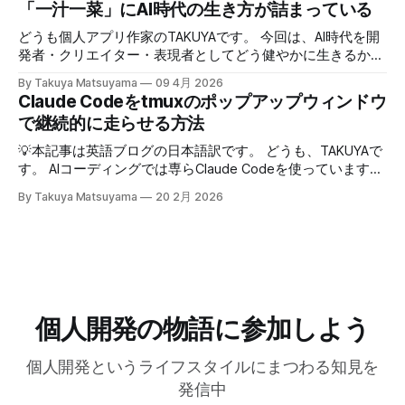
「一汁一菜」にAI時代の生き方が詰まっている
なった。話の結論も何もいらなくて、「そうなんですね」
さい。 ※ギアアイコンをクリックして、音声と字幕を日本語
「いいですね」「ほんじゃお疲れ様です〜」みたいな感じで
に変更できます。 00:00 イントロ:TAKUYAさんようこそ
どうも個人アプリ作家のTAKUYAです。 今回は、AI時代を開
締めくくる。反応に困ったらとりあえず「いいですね」まじ
01:32 TAKUYAさんの自己紹介:WalknoteからInkdropまで
発者・クリエイター・表現者としてどう健やかに生きるか、
で便利！男相手の会話でも有効。インタビューにも応用が利
04:54 独立への踏み切り方:慎重派と勢い派 06:51 個人開発
について考えていることをシェアしたいと思います。ここで
きそうだ。 天気が悪くてだるいので、やる気が出るまで部
By Takuya Matsuyama
09 4月 2026
がフリーランス案件につながった 09:17 Inkdropで食えるよ
の「健やかに生きる」とは、心身の健康を保ちながら、もの
Claude Codeをtmuxのポップアップウィンドウ
屋でレシートの撮影などの単純作業をして過ごした。レシー
うになるまで 12:15 なぜ最初から海外市場を狙ったのか
づくりを楽しみ続けるという意味です。 読者の中にも、最
トを撮ったら事務代行さんに投げる。そのうちAIに代替させ
で継続的に走らせる方法
14:54 AI登場前、英語コピーに苦戦した話 16:18 AIバイブコ
近のAIの急速な進化の中でどう生き残り、さらに活躍してい
たい。レシートは基本カフェばっかりである。 ユーザフォ
ーディング時代をどう見ているか 17:24 全てのコードを一行
くかを悩んでいる方は多いのではないでしょうか。正直、す
💡本記事は英語ブログの日本語訳です。 どうも、TAKUYAで
ーラムをチェックしたら、
ずつレビューする使い方 21:06 AIは新幹線:速さの先にあるも
べてに対する正解はわかりません。未来を正確に予測できる
す。 AIコーディングでは専らClaude Codeを使っています。
の 25:53 AI時代に「感性」が大事になる 27:
人はいないからです。 でも自分は、ソフトウェア寄りのア
最初はtmuxでターミナルの右側にペインを分割して使って
By Takuya Matsuyama
20 2月 2026
ーティストとして生きる上で大事なのは、「戦略」や「堀
いたのですが、幅が狭すぎてメッセージやdiffがまともに表
(moat)」を築くことよりも、「生きる方向性」 だと思って
示できず、使いづらかったです。 <Prefix>+zでペインを最大
います。 人生とは速度ではなく方向である – ゲーテ 自分
化すればいいのですが、毎回やるのは面倒でした。 そこ
はどこに行きたいのか？何を見たいのか？それが大事です。
で、ポップアップウィンドウでClaude Codeを起動するよう
戦略は状況に合わせて柔軟に変えればいいからです。 今回
にしました。キーバインドを押せばセッションが開き、閉じ
は、日本の文化からいくつかの生き方の原則を探ってみたい
てもバックグラウンドで動き続けるので、すぐに再開できま
と思います。 最近、料理研究家の 土井善晴 さんの 「一汁一
す。 この記事では、それを実現するためのtmuxの設定方法
個人開発の物語に参加しよう
菜でよいという提案」 を読んで、日々のリズムを健やかに
を紹介します。 動画で見る(英語): ポップアップウィンドウ
保つためのヒントがたくさん詰まっていると感じまし
はサブプロセスを維持できない tmuxのdisplay-popupコマン
個人開発というライフスタイルにまつわる知見を
ドを使うとポップアップウィンドウを表示でき、ちょっとし
たツールにすぐアクセスするのに便利です。 僕はlazygitで
発信中
gitの状態をサッと確認するのに使っています: bind -r g