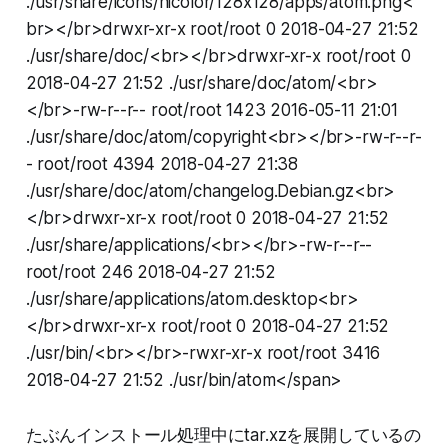
./usr/share/icons/hicolor/128x128/apps/atom.png<
br></br>drwxr-xr-x root/root 0 2018-04-27 21:52
./usr/share/doc/<br></br>drwxr-xr-x root/root 0
2018-04-27 21:52 ./usr/share/doc/atom/<br>
</br>-rw-r--r-- root/root 1423 2016-05-11 21:01
./usr/share/doc/atom/copyright<br></br>-rw-r--r-
- root/root 4394 2018-04-27 21:38
./usr/share/doc/atom/changelog.Debian.gz<br>
</br>drwxr-xr-x root/root 0 2018-04-27 21:52
./usr/share/applications/<br></br>-rw-r--r--
root/root 246 2018-04-27 21:52
./usr/share/applications/atom.desktop<br>
</br>drwxr-xr-x root/root 0 2018-04-27 21:52
./usr/bin/<br></br>-rwxr-xr-x root/root 3416
2018-04-27 21:52 ./usr/bin/atom</span>
たぶんインストール処理中にtar.xzを展開しているの