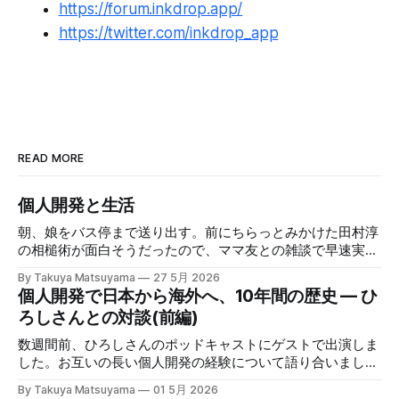
https://forum.inkdrop.app/
https://twitter.com/inkdrop_app
READ MORE
個人開発と生活
朝、娘をバス停まで送り出す。前にちらっとみかけた田村淳
の相槌術が面白そうだったので、ママ友との雑談で早速実践
してみたら効果てきめんだった。その方法は単純に、職業病
By Takuya Matsuyama
27 5月 2026
で癖になっている批判的思考を完全オフにし、相槌に全神経
個人開発で日本から海外へ、10年間の歴史 — ひ
を注ぐ、というものだ。「へぇ」「うん」「うーん」「なる
ろしさんとの対談(前編)
ほど〜」と、相手の話にどんなバリエーションで返そうかと
いう所に集中する。騙されたと思って試してみて欲しいんだ
数週間前、ひろしさんのポッドキャストにゲストで出演しま
が、このお陰で相手の話がよく理解できて、自然なフォロー
した。お互いの長い個人開発の経験について語り合いまし
アップの質問やリアクションが浮かぶようになる。こちらか
た。英語版を作成する過程で、日本語でも綺麗に整形した書
By Takuya Matsuyama
01 5月 2026
ら頑張って面白い話をひねり出す必要が無いので、気が楽に
き起こしが出来たので、こちらに掲載します。お楽しみくだ