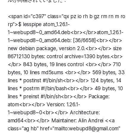
<span id="c397" class="qx pz io rh b gz rm rn m ro
rp">$ lesspipe atom_1.26.1-
1~webupd8~0_amd64.deb<br></br>atom_1.26.1-
1~webupd8~0_amd64.deb: [36/6658]<br></br>
new debian package, version 2.0.<br></br> size
86712130 bytes: control archive=1390 bytes.<br>
</br> 843 bytes, 19 lines control <br></br> 710
bytes, 10 lines md5sums <br></br> 569 bytes, 33
lines * postinst #!/bin/sh<br></br> 124 bytes, 14
lines * postrm #!/bin/bash<br></br> 49 bytes, 10
lines * preinst #!/bin/sh<br></br> Package:
atom<br></br> Version: 1.26.1-
1~webupd8~0<br></br> Architecture:
amd64<br></br> Maintainer: Alin Andrei <<a
class="ag hb" href="mailto:webupd8@gmail.com"