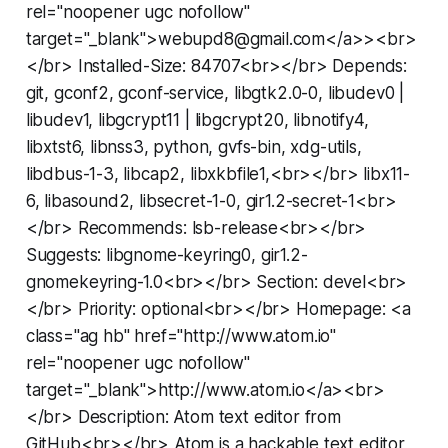
rel="noopener ugc nofollow"
target="_blank">webupd8@gmail.com</a>><br>
</br> Installed-Size: 84707<br></br> Depends:
git, gconf2, gconf-service, libgtk2.0-0, libudev0 |
libudev1, libgcrypt11 | libgcrypt20, libnotify4,
libxtst6, libnss3, python, gvfs-bin, xdg-utils,
libdbus-1-3, libcap2, libxkbfile1,<br></br> libx11-
6, libasound2, libsecret-1-0, gir1.2-secret-1<br>
</br> Recommends: lsb-release<br></br>
Suggests: libgnome-keyring0, gir1.2-
gnomekeyring-1.0<br></br> Section: devel<br>
</br> Priority: optional<br></br> Homepage: <a
class="ag hb" href="http://www.atom.io"
rel="noopener ugc nofollow"
target="_blank">http://www.atom.io</a><br>
</br> Description: Atom text editor from
GitHub<br></br> Atom is a hackable text editor