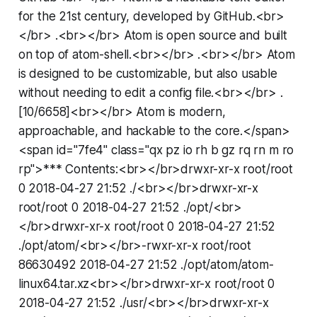
for the 21st century, developed by GitHub.<br>
</br> .<br></br> Atom is open source and built
on top of atom-shell.<br></br> .<br></br> Atom
is designed to be customizable, but also usable
without needing to edit a config file.<br></br> .
[10/6658]<br></br> Atom is modern,
approachable, and hackable to the core.</span>
<span id="7fe4" class="qx pz io rh b gz rq rn m ro
rp">*** Contents:<br></br>drwxr-xr-x root/root
0 2018-04-27 21:52 ./<br></br>drwxr-xr-x
root/root 0 2018-04-27 21:52 ./opt/<br>
</br>drwxr-xr-x root/root 0 2018-04-27 21:52
./opt/atom/<br></br>-rwxr-xr-x root/root
86630492 2018-04-27 21:52 ./opt/atom/atom-
linux64.tar.xz<br></br>drwxr-xr-x root/root 0
2018-04-27 21:52 ./usr/<br></br>drwxr-xr-x