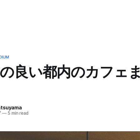
DIUM
気の良い都内のカフェ
atsuyama
7
—
5 min read