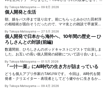
大変お待たせしました。本バージョンでは、新しい
By Takuya Matsuyama
09 8月 2026
Markdownエディタや、最近のエージェント型コーディング
個人開発と生活
ワークフローに最適化された新しいAI連携機能など、根本か
ら作り直した改善が盛りだくさんです。それでいて、気が散
朝、娘をバス停まで送り出す。前にちらっとみかけた田村淳
らないシンプルでクリーンなUXはそのまま維持していま
の相槌術が面白そうだったので、ママ友との雑談で早速実践
す。 まずはじめに、既存のユーザの皆様に大きな感謝を述
してみたら効果てきめんだった。その方法は単純に、職業病
By Takuya Matsuyama
27 5月 2026
べたいと思います。開発期間中に辛抱強く待って下さった
で癖になっている批判的思考を完全オフにし、相槌に全神経
個人開発で日本から海外へ、10年間の歴史 — ひ
事、そしてCanaryテストで多くのフィードバックをくれたこ
を注ぐ、というものだ。「へぇ」「うん」「うーん」「なる
ろしさんとの対談(前編)
とに心から感謝します。皆さんのサポートなしには実現でき
ほど〜」と、相手の話にどんなバリエーションで返そうかと
ませんでした。 ウェブサイトもv6に合わせて完全に作り直
いう所に集中する。騙されたと思って試してみて欲しいんだ
数週間前、ひろしさんのポッドキャストにゲストで出演しま
しました。アプリのUIをそのまま使ってライブデモを構築し
が、このお陰で相手の話がよく理解できて、自然なフォロー
した。お互いの長い個人開発の経験について語り合いまし
たので、アプリをDLせずとも新しいエディタを試せるように
アップの質問やリアクションが浮かぶようになる。こちらか
た。英語版を作成する過程で、日本語でも綺麗に整形した書
しました。ぜひ触ってみてください： Inkdrop is an AI-
By Takuya Matsuyama
01 5月 2026
ら頑張って面白い話をひねり出す必要が無いので、気が楽に
き起こしが出来たので、こちらに掲載します。お楽しみくだ
「一汁一菜」にAI時代の生き方が詰まっている
native Markdown note app for developers — smooth
なった。話の結論も何もいらなくて、「そうなんですね」
さい。 ※ギアアイコンをクリックして、音声と字幕を日本語
context flow between
「いいですね」「ほんじゃお疲れ様です〜」みたいな感じで
に変更できます。 00:00 イントロ:TAKUYAさんようこそ
どうも個人アプリ作家のTAKUYAです。 今回は、AI時代を開
締めくくる。反応に困ったらとりあえず「いいですね」まじ
01:32 TAKUYAさんの自己紹介:WalknoteからInkdropまで
発者・クリエイター・表現者としてどう健やかに生きるか、
で便利！男相手の会話でも有効。インタビューにも応用が利
04:54 独立への踏み切り方:慎重派と勢い派 06:51 個人開発
について考えていることをシェアしたいと思います。ここで
きそうだ。 天気が悪くてだるいので、やる気が出るまで部
By Takuya Matsuyama
09 4月 2026
がフリーランス案件につながった 09:17 Inkdropで食えるよ
の「健やかに生きる」とは、心身の健康を保ちながら、もの
屋でレシートの撮影などの単純作業をして過ごした。レシー
うになるまで 12:15 なぜ最初から海外市場を狙ったのか
づくりを楽しみ続けるという意味です。 読者の中にも、最
トを撮ったら事務代行さんに投げる。そのうちAIに代替させ
14:54 AI登場前、英語コピーに苦戦した話 16:18 AIバイブコ
近のAIの急速な進化の中でどう生き残り、さらに活躍してい
たい。レシートは基本カフェばっかりである。 ユーザフォ
ーディング時代をどう見ているか 17:24 全てのコードを一行
くかを悩んでいる方は多いのではないでしょうか。正直、す
ーラムをチェックしたら、
ずつレビューする使い方 21:06 AIは新幹線:速さの先にあるも