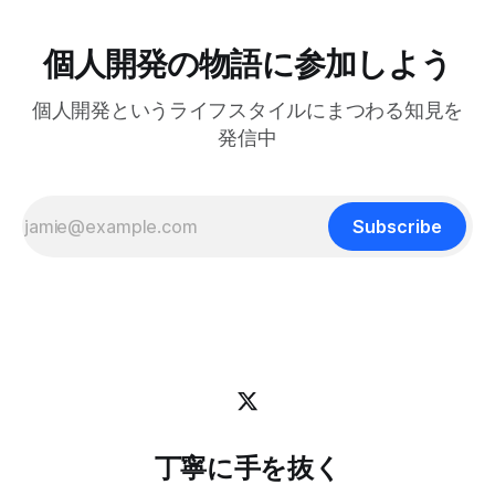
べてに対する正解はわかりません。未来を正確に予測できる
の 25:53 AI時代に「感性」が大事になる 27:
人はいないからです。 でも自分は、ソフトウェア寄りのア
ーティストとして生きる上で大事なのは、「戦略」や「堀
個人開発の物語に参加しよう
(moat)」を築くことよりも、「生きる方向性」 だと思って
います。 人生とは速度ではなく方向である – ゲーテ 自分
個人開発というライフスタイルにまつわる知見を
はどこに行きたいのか？何を見たいのか？それが大事です。
戦略は状況に合わせて柔軟に変えればいいからです。 今回
発信中
は、日本の文化からいくつかの生き方の原則を探ってみたい
と思います。 最近、料理研究家の 土井善晴 さんの 「一汁一
菜でよいという提案」 を読んで、日々のリズムを健やかに
保つためのヒントがたくさん詰まっていると感じまし
Subscribe
丁寧に手を抜く