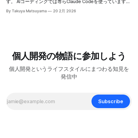
す。 AIコーディングでは専らClaude Codeを使っています。
の 25:53 AI時代に「感性」が大事になる 27:
人はいないからです。 でも自分は、ソフトウェア寄りのア
最初はtmuxでターミナルの右側にペインを分割して使って
By Takuya Matsuyama
20 2月 2026
ーティストとして生きる上で大事なのは、「戦略」や「堀
いたのですが、幅が狭すぎてメッセージやdiffがまともに表
(moat)」を築くことよりも、「生きる方向性」 だと思って
示できず、使いづらかったです。 <Prefix>+zでペインを最大
います。 人生とは速度ではなく方向である – ゲーテ 自分
化すればいいのですが、毎回やるのは面倒でした。 そこ
はどこに行きたいのか？何を見たいのか？それが大事です。
で、ポップアップウィンドウでClaude Codeを起動するよう
戦略は状況に合わせて柔軟に変えればいいからです。 今回
にしました。キーバインドを押せばセッションが開き、閉じ
は、日本の文化からいくつかの生き方の原則を探ってみたい
てもバックグラウンドで動き続けるので、すぐに再開できま
と思います。 最近、料理研究家の 土井善晴 さんの 「一汁一
す。 この記事では、それを実現するためのtmuxの設定方法
個人開発の物語に参加しよう
菜でよいという提案」 を読んで、日々のリズムを健やかに
を紹介します。 動画で見る(英語): ポップアップウィンドウ
保つためのヒントがたくさん詰まっていると感じまし
はサブプロセスを維持できない tmuxのdisplay-popupコマン
個人開発というライフスタイルにまつわる知見を
ドを使うとポップアップウィンドウを表示でき、ちょっとし
たツールにすぐアクセスするのに便利です。 僕はlazygitで
発信中
gitの状態をサッと確認するのに使っています: bind -r g
display-popup -d '#{pane_current_path}'
Subscribe