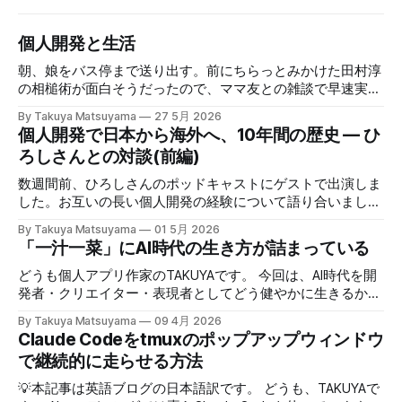
個人開発と生活
朝、娘をバス停まで送り出す。前にちらっとみかけた田村淳
の相槌術が面白そうだったので、ママ友との雑談で早速実践
してみたら効果てきめんだった。その方法は単純に、職業病
By Takuya Matsuyama
27 5月 2026
で癖になっている批判的思考を完全オフにし、相槌に全神経
個人開発で日本から海外へ、10年間の歴史 — ひ
を注ぐ、というものだ。「へぇ」「うん」「うーん」「なる
ろしさんとの対談(前編)
ほど〜」と、相手の話にどんなバリエーションで返そうかと
いう所に集中する。騙されたと思って試してみて欲しいんだ
数週間前、ひろしさんのポッドキャストにゲストで出演しま
が、このお陰で相手の話がよく理解できて、自然なフォロー
した。お互いの長い個人開発の経験について語り合いまし
アップの質問やリアクションが浮かぶようになる。こちらか
た。英語版を作成する過程で、日本語でも綺麗に整形した書
By Takuya Matsuyama
01 5月 2026
ら頑張って面白い話をひねり出す必要が無いので、気が楽に
き起こしが出来たので、こちらに掲載します。お楽しみくだ
「一汁一菜」にAI時代の生き方が詰まっている
なった。話の結論も何もいらなくて、「そうなんですね」
さい。 ※ギアアイコンをクリックして、音声と字幕を日本語
「いいですね」「ほんじゃお疲れ様です〜」みたいな感じで
に変更できます。 00:00 イントロ:TAKUYAさんようこそ
どうも個人アプリ作家のTAKUYAです。 今回は、AI時代を開
締めくくる。反応に困ったらとりあえず「いいですね」まじ
01:32 TAKUYAさんの自己紹介:WalknoteからInkdropまで
発者・クリエイター・表現者としてどう健やかに生きるか、
で便利！男相手の会話でも有効。インタビューにも応用が利
04:54 独立への踏み切り方:慎重派と勢い派 06:51 個人開発
について考えていることをシェアしたいと思います。ここで
きそうだ。 天気が悪くてだるいので、やる気が出るまで部
By Takuya Matsuyama
09 4月 2026
がフリーランス案件につながった 09:17 Inkdropで食えるよ
の「健やかに生きる」とは、心身の健康を保ちながら、もの
Claude Codeをtmuxのポップアップウィンドウ
屋でレシートの撮影などの単純作業をして過ごした。レシー
うになるまで 12:15 なぜ最初から海外市場を狙ったのか
づくりを楽しみ続けるという意味です。 読者の中にも、最
トを撮ったら事務代行さんに投げる。そのうちAIに代替させ
で継続的に走らせる方法
14:54 AI登場前、英語コピーに苦戦した話 16:18 AIバイブコ
近のAIの急速な進化の中でどう生き残り、さらに活躍してい
たい。レシートは基本カフェばっかりである。 ユーザフォ
ーディング時代をどう見ているか 17:24 全てのコードを一行
くかを悩んでいる方は多いのではないでしょうか。正直、す
💡本記事は英語ブログの日本語訳です。 どうも、TAKUYAで
ーラムをチェックしたら、
ずつレビューする使い方 21:06 AIは新幹線:速さの先にあるも
べてに対する正解はわかりません。未来を正確に予測できる