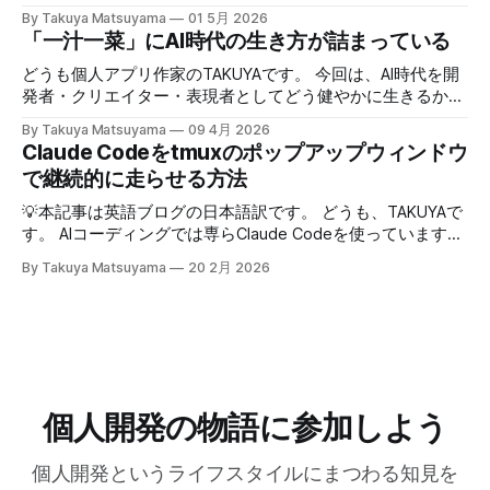
た。英語版を作成する過程で、日本語でも綺麗に整形した書
By Takuya Matsuyama
01 5月 2026
ら頑張って面白い話をひねり出す必要が無いので、気が楽に
き起こしが出来たので、こちらに掲載します。お楽しみくだ
「一汁一菜」にAI時代の生き方が詰まっている
なった。話の結論も何もいらなくて、「そうなんですね」
さい。 ※ギアアイコンをクリックして、音声と字幕を日本語
「いいですね」「ほんじゃお疲れ様です〜」みたいな感じで
に変更できます。 00:00 イントロ:TAKUYAさんようこそ
どうも個人アプリ作家のTAKUYAです。 今回は、AI時代を開
締めくくる。反応に困ったらとりあえず「いいですね」まじ
01:32 TAKUYAさんの自己紹介:WalknoteからInkdropまで
発者・クリエイター・表現者としてどう健やかに生きるか、
で便利！男相手の会話でも有効。インタビューにも応用が利
04:54 独立への踏み切り方:慎重派と勢い派 06:51 個人開発
について考えていることをシェアしたいと思います。ここで
きそうだ。 天気が悪くてだるいので、やる気が出るまで部
By Takuya Matsuyama
09 4月 2026
がフリーランス案件につながった 09:17 Inkdropで食えるよ
の「健やかに生きる」とは、心身の健康を保ちながら、もの
Claude Codeをtmuxのポップアップウィンドウ
屋でレシートの撮影などの単純作業をして過ごした。レシー
うになるまで 12:15 なぜ最初から海外市場を狙ったのか
づくりを楽しみ続けるという意味です。 読者の中にも、最
トを撮ったら事務代行さんに投げる。そのうちAIに代替させ
で継続的に走らせる方法
14:54 AI登場前、英語コピーに苦戦した話 16:18 AIバイブコ
近のAIの急速な進化の中でどう生き残り、さらに活躍してい
たい。レシートは基本カフェばっかりである。 ユーザフォ
ーディング時代をどう見ているか 17:24 全てのコードを一行
くかを悩んでいる方は多いのではないでしょうか。正直、す
💡本記事は英語ブログの日本語訳です。 どうも、TAKUYAで
ーラムをチェックしたら、
ずつレビューする使い方 21:06 AIは新幹線:速さの先にあるも
べてに対する正解はわかりません。未来を正確に予測できる
す。 AIコーディングでは専らClaude Codeを使っています。
の 25:53 AI時代に「感性」が大事になる 27:
人はいないからです。 でも自分は、ソフトウェア寄りのア
最初はtmuxでターミナルの右側にペインを分割して使って
By Takuya Matsuyama
20 2月 2026
ーティストとして生きる上で大事なのは、「戦略」や「堀
いたのですが、幅が狭すぎてメッセージやdiffがまともに表
(moat)」を築くことよりも、「生きる方向性」 だと思って
示できず、使いづらかったです。 <Prefix>+zでペインを最大
います。 人生とは速度ではなく方向である – ゲーテ 自分
化すればいいのですが、毎回やるのは面倒でした。 そこ
はどこに行きたいのか？何を見たいのか？それが大事です。
で、ポップアップウィンドウでClaude Codeを起動するよう
戦略は状況に合わせて柔軟に変えればいいからです。 今回
にしました。キーバインドを押せばセッションが開き、閉じ
は、日本の文化からいくつかの生き方の原則を探ってみたい
てもバックグラウンドで動き続けるので、すぐに再開できま
と思います。 最近、料理研究家の 土井善晴 さんの 「一汁一
す。 この記事では、それを実現するためのtmuxの設定方法
個人開発の物語に参加しよう
菜でよいという提案」 を読んで、日々のリズムを健やかに
を紹介します。 動画で見る(英語): ポップアップウィンドウ
保つためのヒントがたくさん詰まっていると感じまし
はサブプロセスを維持できない tmuxのdisplay-popupコマン
個人開発というライフスタイルにまつわる知見を
ドを使うとポップアップウィンドウを表示でき、ちょっとし