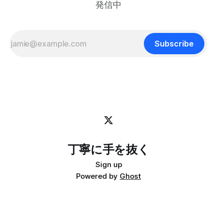
たツールにすぐアクセスするのに便利です。 僕はlazygitで
発信中
gitの状態をサッと確認するのに使っています: bind -r g
display-popup -d '#{pane_current_path}'
Subscribe
丁寧に手を抜く
Sign up
Powered by
Ghost