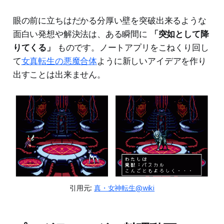
眼の前に立ちはだかる分厚い壁を突破出来るような
面白い発想や解決法は、ある瞬間に
「突如として降
りてくる」
ものです。ノートアプリをこねくり回し
て
女真転生の悪魔合体
ように新しいアイデアを作り
出すことは出来ません。
引用元: 
真・女神転生@wiki