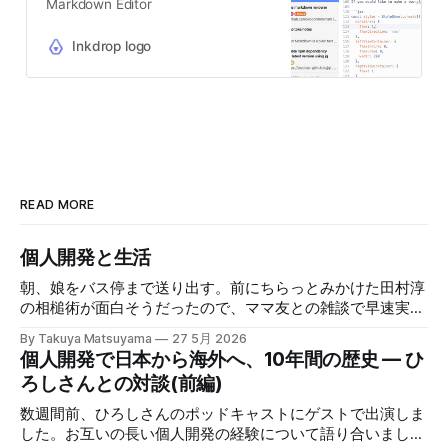
Markdown Editor
Inkdrop logo
READ MORE
個人開発と生活
朝、娘をバス停まで送り出す。前にちらっとみかけた田村淳
の相槌術が面白そうだったので、ママ友との雑談で早速実践
してみたら効果てきめんだった。その方法は単純に、職業病
By Takuya Matsuyama
27 5月 2026
で癖になっている批判的思考を完全オフにし、相槌に全神経
個人開発で日本から海外へ、10年間の歴史 — ひ
を注ぐ、というものだ。「へぇ」「うん」「うーん」「なる
ろしさんとの対談(前編)
ほど〜」と、相手の話にどんなバリエーションで返そうかと
いう所に集中する。騙されたと思って試してみて欲しいんだ
数週間前、ひろしさんのポッドキャストにゲストで出演しま
が、このお陰で相手の話がよく理解できて、自然なフォロー
した。お互いの長い個人開発の経験について語り合いまし
アップの質問やリアクションが浮かぶようになる。こちらか