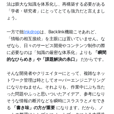
法は膨大な知識を体系化し、再構築する必要がある
「学者・研究者」にとってとても強力だと言えまし
ょう。
一方で拙
Inkdrop
は、Backlink機能こそあれど、
「情報の相互接続」を主眼には置いていません。な
ぜなら、日々のサービス開発やコンテンツ制作の際
に必要なのは「知識の厳密な体系化」よりも
「瞬間
的なひらめき」や「課題解決の糸口」
だからです。
そんな開発者やクリエイターにとって、複雑なネッ
トワーク管理は時としてオーバーエンジニアリング
になりかねません。それよりも、作業中にぶち当た
った問題やふっと思いついたアイデア、参考になり
そうな情報の断片などを瞬時にスラスラとメモでき
る
「書き味」の方が重要
になります。だから、ノ