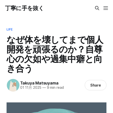
丁寧に手を抜く
LIFE
なぜ体を壊してまで個人
開発を頑張るのか？自尊
心の欠如や過集中癖と向
き合う
Takuya Matsuyama
Share
01 11月 2025
—
9 min read