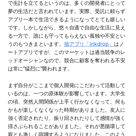
で生計を立てるというのは、多くの開発者にとって
夢の生活だと言われています。実際、受託に頼らず
アプリ一本で生活できるようになってとても嬉しい
です。しかしながら、悠々自適で自由な生活に見え
る一方で、誰にも守ってもらえない孤独や不安とい
うのもつきまといます。
拙アプ
リ
「Inkdrop」
はノ
ートアプリですが、このマーケットは過当競争のレ
ッドオーシャンなので、競合に顧客を奪われる不安
は常に"猛烈に"襲われます。
まず自分がここまで個人開発にこだわって活動して
いるのは、一つの原体験が影響しています。大学生
の頃、突然人間関係が上手く行かなくなって、何も
かもが楽しくなくなった時期がありました。友人に
強く否定されたり、振り回されたりして感情が強く
揺さぶられることがありました。それが悪循環して
親とも激しく喧嘩するようになりました。このよう