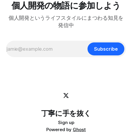
す。 この記事では、それを実現するためのtmuxの設定方法
個人開発の物語に参加しよう
菜でよいという提案」 を読んで、日々のリズムを健やかに
を紹介します。 動画で見る(英語): ポップアップウィンドウ
保つためのヒントがたくさん詰まっていると感じまし
はサブプロセスを維持できない tmuxのdisplay-popupコマン
個人開発というライフスタイルにまつわる知見を
ドを使うとポップアップウィンドウを表示でき、ちょっとし
たツールにすぐアクセスするのに便利です。 僕はlazygitで
発信中
gitの状態をサッと確認するのに使っています: bind -r g
display-popup -d '#{pane_current_path}'
Subscribe
丁寧に手を抜く
Sign up
Powered by
Ghost