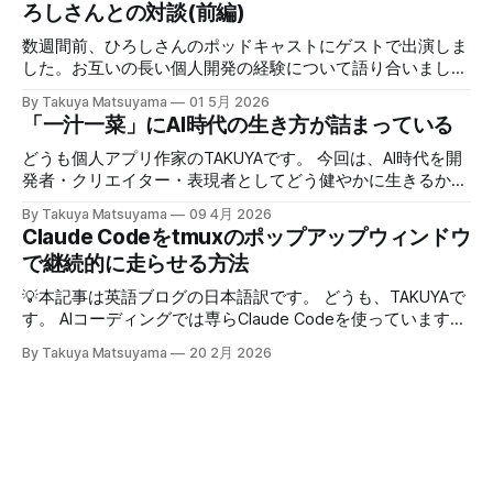
ろしさんとの対談(前編)
ほど〜」と、相手の話にどんなバリエーションで返そうかと
いう所に集中する。騙されたと思って試してみて欲しいんだ
数週間前、ひろしさんのポッドキャストにゲストで出演しま
が、このお陰で相手の話がよく理解できて、自然なフォロー
した。お互いの長い個人開発の経験について語り合いまし
アップの質問やリアクションが浮かぶようになる。こちらか
た。英語版を作成する過程で、日本語でも綺麗に整形した書
By Takuya Matsuyama
01 5月 2026
ら頑張って面白い話をひねり出す必要が無いので、気が楽に
き起こしが出来たので、こちらに掲載します。お楽しみくだ
「一汁一菜」にAI時代の生き方が詰まっている
なった。話の結論も何もいらなくて、「そうなんですね」
さい。 ※ギアアイコンをクリックして、音声と字幕を日本語
「いいですね」「ほんじゃお疲れ様です〜」みたいな感じで
に変更できます。 00:00 イントロ:TAKUYAさんようこそ
どうも個人アプリ作家のTAKUYAです。 今回は、AI時代を開
締めくくる。反応に困ったらとりあえず「いいですね」まじ
01:32 TAKUYAさんの自己紹介:WalknoteからInkdropまで
発者・クリエイター・表現者としてどう健やかに生きるか、
で便利！男相手の会話でも有効。インタビューにも応用が利
04:54 独立への踏み切り方:慎重派と勢い派 06:51 個人開発
について考えていることをシェアしたいと思います。ここで
きそうだ。 天気が悪くてだるいので、やる気が出るまで部
By Takuya Matsuyama
09 4月 2026
がフリーランス案件につながった 09:17 Inkdropで食えるよ
の「健やかに生きる」とは、心身の健康を保ちながら、もの
Claude Codeをtmuxのポップアップウィンドウ
屋でレシートの撮影などの単純作業をして過ごした。レシー
うになるまで 12:15 なぜ最初から海外市場を狙ったのか
づくりを楽しみ続けるという意味です。 読者の中にも、最
トを撮ったら事務代行さんに投げる。そのうちAIに代替させ
で継続的に走らせる方法
14:54 AI登場前、英語コピーに苦戦した話 16:18 AIバイブコ
近のAIの急速な進化の中でどう生き残り、さらに活躍してい
たい。レシートは基本カフェばっかりである。 ユーザフォ
ーディング時代をどう見ているか 17:24 全てのコードを一行
くかを悩んでいる方は多いのではないでしょうか。正直、す
💡本記事は英語ブログの日本語訳です。 どうも、TAKUYAで
ーラムをチェックしたら、
ずつレビューする使い方 21:06 AIは新幹線:速さの先にあるも
べてに対する正解はわかりません。未来を正確に予測できる
す。 AIコーディングでは専らClaude Codeを使っています。
の 25:53 AI時代に「感性」が大事になる 27:
人はいないからです。 でも自分は、ソフトウェア寄りのア
最初はtmuxでターミナルの右側にペインを分割して使って
By Takuya Matsuyama
20 2月 2026
ーティストとして生きる上で大事なのは、「戦略」や「堀
いたのですが、幅が狭すぎてメッセージやdiffがまともに表
(moat)」を築くことよりも、「生きる方向性」 だと思って
示できず、使いづらかったです。 <Prefix>+zでペインを最大
います。 人生とは速度ではなく方向である – ゲーテ 自分
化すればいいのですが、毎回やるのは面倒でした。 そこ
はどこに行きたいのか？何を見たいのか？それが大事です。
で、ポップアップウィンドウでClaude Codeを起動するよう
戦略は状況に合わせて柔軟に変えればいいからです。 今回
にしました。キーバインドを押せばセッションが開き、閉じ
は、日本の文化からいくつかの生き方の原則を探ってみたい
てもバックグラウンドで動き続けるので、すぐに再開できま
と思います。 最近、料理研究家の 土井善晴 さんの 「一汁一