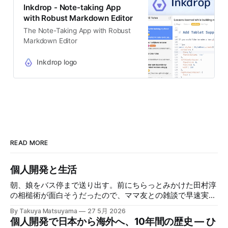
Inkdrop - Note-taking App
with Robust Markdown Editor
The Note-Taking App with Robust
Markdown Editor
Inkdrop logo
READ MORE
個人開発と生活
朝、娘をバス停まで送り出す。前にちらっとみかけた田村淳
の相槌術が面白そうだったので、ママ友との雑談で早速実践
してみたら効果てきめんだった。その方法は単純に、職業病
By Takuya Matsuyama
27 5月 2026
で癖になっている批判的思考を完全オフにし、相槌に全神経
個人開発で日本から海外へ、10年間の歴史 — ひ
を注ぐ、というものだ。「へぇ」「うん」「うーん」「なる