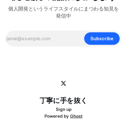
います。 人生とは速度ではなく方向である – ゲーテ 自分
個人開発というライフスタイルにまつわる知見を
はどこに行きたいのか？何を見たいのか？それが大事です。
戦略は状況に合わせて柔軟に変えればいいからです。 今回
発信中
は、日本の文化からいくつかの生き方の原則を探ってみたい
と思います。 最近、料理研究家の 土井善晴 さんの 「一汁一
菜でよいという提案」 を読んで、日々のリズムを健やかに
保つためのヒントがたくさん詰まっていると感じまし
Subscribe
丁寧に手を抜く
Sign up
Powered by
Ghost