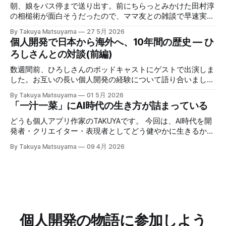
ら作り直した改善が盛りだくさんです。それでいて、気が散
朝、娘をバス停まで送り出す。前にちらっとみかけた田村淳
らないシンプルでクリーンなUXはそのまま維持していま
の相槌術が面白そうだったので、ママ友との雑談で早速実践
す。 まずはじめに、既存のユーザの皆様に大きな感謝を述
してみたら効果てきめんだった。その方法は単純に、職業病
By Takuya Matsuyama
27 5月 2026
べたいと思います。開発期間中に辛抱強く待って下さった
で癖になっている批判的思考を完全オフにし、相槌に全神経
個人開発で日本から海外へ、10年間の歴史 — ひ
事、そしてCanaryテストで多くのフィードバックをくれたこ
を注ぐ、というものだ。「へぇ」「うん」「うーん」「なる
ろしさんとの対談(前編)
とに心から感謝します。皆さんのサポートなしには実現でき
ほど〜」と、相手の話にどんなバリエーションで返そうかと
ませんでした。 ウェブサイトもv6に合わせて完全に作り直
いう所に集中する。騙されたと思って試してみて欲しいんだ
数週間前、ひろしさんのポッドキャストにゲストで出演しま
しました。アプリのUIをそのまま使ってライブデモを構築し
が、このお陰で相手の話がよく理解できて、自然なフォロー
した。お互いの長い個人開発の経験について語り合いまし
たので、アプリをDLせずとも新しいエディタを試せるように
アップの質問やリアクションが浮かぶようになる。こちらか
た。英語版を作成する過程で、日本語でも綺麗に整形した書
しました。ぜひ触ってみてください： Inkdrop is an AI-
By Takuya Matsuyama
01 5月 2026
ら頑張って面白い話をひねり出す必要が無いので、気が楽に
き起こしが出来たので、こちらに掲載します。お楽しみくだ
「一汁一菜」にAI時代の生き方が詰まっている
native Markdown note app for developers — smooth
なった。話の結論も何もいらなくて、「そうなんですね」
さい。 ※ギアアイコンをクリックして、音声と字幕を日本語
context flow between
「いいですね」「ほんじゃお疲れ様です〜」みたいな感じで
に変更できます。 00:00 イントロ:TAKUYAさんようこそ
どうも個人アプリ作家のTAKUYAです。 今回は、AI時代を開
締めくくる。反応に困ったらとりあえず「いいですね」まじ
01:32 TAKUYAさんの自己紹介:WalknoteからInkdropまで
発者・クリエイター・表現者としてどう健やかに生きるか、
で便利！男相手の会話でも有効。インタビューにも応用が利
04:54 独立への踏み切り方:慎重派と勢い派 06:51 個人開発
について考えていることをシェアしたいと思います。ここで
きそうだ。 天気が悪くてだるいので、やる気が出るまで部
By Takuya Matsuyama
09 4月 2026
がフリーランス案件につながった 09:17 Inkdropで食えるよ
の「健やかに生きる」とは、心身の健康を保ちながら、もの
屋でレシートの撮影などの単純作業をして過ごした。レシー
うになるまで 12:15 なぜ最初から海外市場を狙ったのか
づくりを楽しみ続けるという意味です。 読者の中にも、最
トを撮ったら事務代行さんに投げる。そのうちAIに代替させ
14:54 AI登場前、英語コピーに苦戦した話 16:18 AIバイブコ
近のAIの急速な進化の中でどう生き残り、さらに活躍してい
たい。レシートは基本カフェばっかりである。 ユーザフォ
ーディング時代をどう見ているか 17:24 全てのコードを一行
くかを悩んでいる方は多いのではないでしょうか。正直、す
ーラムをチェックしたら、
ずつレビューする使い方 21:06 AIは新幹線:速さの先にあるも
べてに対する正解はわかりません。未来を正確に予測できる
の 25:53 AI時代に「感性」が大事になる 27:
人はいないからです。 でも自分は、ソフトウェア寄りのア
ーティストとして生きる上で大事なのは、「戦略」や「堀
個人開発の物語に参加しよう
(moat)」を築くことよりも、「生きる方向性」 だと思って