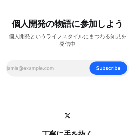
で、ポップアップウィンドウでClaude Codeを起動するよう
戦略は状況に合わせて柔軟に変えればいいからです。 今回
にしました。キーバインドを押せばセッションが開き、閉じ
は、日本の文化からいくつかの生き方の原則を探ってみたい
てもバックグラウンドで動き続けるので、すぐに再開できま
と思います。 最近、料理研究家の 土井善晴 さんの 「一汁一
す。 この記事では、それを実現するためのtmuxの設定方法
個人開発の物語に参加しよう
菜でよいという提案」 を読んで、日々のリズムを健やかに
を紹介します。 動画で見る(英語): ポップアップウィンドウ
保つためのヒントがたくさん詰まっていると感じまし
はサブプロセスを維持できない tmuxのdisplay-popupコマン
個人開発というライフスタイルにまつわる知見を
ドを使うとポップアップウィンドウを表示でき、ちょっとし
たツールにすぐアクセスするのに便利です。 僕はlazygitで
発信中
gitの状態をサッと確認するのに使っています: bind -r g
display-popup -d '#{pane_current_path}'
Subscribe
丁寧に手を抜く