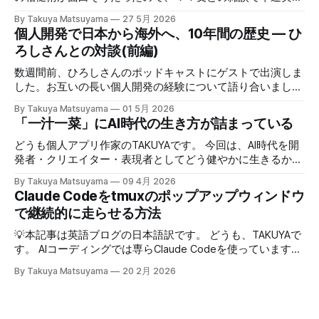
してみたら効果てきめんだった。その方法は単純に、職業病
By Takuya Matsuyama
27 5月 2026
で癖になっている批判的思考を完全オフにし、相槌に全神経
個人開発で日本から海外へ、10年間の歴史 — ひ
を注ぐ、というものだ。「へぇ」「うん」「うーん」「なる
ろしさんとの対談(前編)
ほど〜」と、相手の話にどんなバリエーションで返そうかと
いう所に集中する。騙されたと思って試してみて欲しいんだ
数週間前、ひろしさんのポッドキャストにゲストで出演しま
が、このお陰で相手の話がよく理解できて、自然なフォロー
した。お互いの長い個人開発の経験について語り合いまし
アップの質問やリアクションが浮かぶようになる。こちらか
た。英語版を作成する過程で、日本語でも綺麗に整形した書
By Takuya Matsuyama
01 5月 2026
ら頑張って面白い話をひねり出す必要が無いので、気が楽に
き起こしが出来たので、こちらに掲載します。お楽しみくだ
「一汁一菜」にAI時代の生き方が詰まっている
なった。話の結論も何もいらなくて、「そうなんですね」
さい。 ※ギアアイコンをクリックして、音声と字幕を日本語
「いいですね」「ほんじゃお疲れ様です〜」みたいな感じで
に変更できます。 00:00 イントロ:TAKUYAさんようこそ
どうも個人アプリ作家のTAKUYAです。 今回は、AI時代を開
締めくくる。反応に困ったらとりあえず「いいですね」まじ
01:32 TAKUYAさんの自己紹介:WalknoteからInkdropまで
発者・クリエイター・表現者としてどう健やかに生きるか、
で便利！男相手の会話でも有効。インタビューにも応用が利
04:54 独立への踏み切り方:慎重派と勢い派 06:51 個人開発
について考えていることをシェアしたいと思います。ここで
きそうだ。 天気が悪くてだるいので、やる気が出るまで部
By Takuya Matsuyama
09 4月 2026
がフリーランス案件につながった 09:17 Inkdropで食えるよ
の「健やかに生きる」とは、心身の健康を保ちながら、もの
Claude Codeをtmuxのポップアップウィンドウ
屋でレシートの撮影などの単純作業をして過ごした。レシー
うになるまで 12:15 なぜ最初から海外市場を狙ったのか
づくりを楽しみ続けるという意味です。 読者の中にも、最
トを撮ったら事務代行さんに投げる。そのうちAIに代替させ
で継続的に走らせる方法
14:54 AI登場前、英語コピーに苦戦した話 16:18 AIバイブコ
近のAIの急速な進化の中でどう生き残り、さらに活躍してい
たい。レシートは基本カフェばっかりである。 ユーザフォ
ーディング時代をどう見ているか 17:24 全てのコードを一行
くかを悩んでいる方は多いのではないでしょうか。正直、す
💡本記事は英語ブログの日本語訳です。 どうも、TAKUYAで
ーラムをチェックしたら、
ずつレビューする使い方 21:06 AIは新幹線:速さの先にあるも
べてに対する正解はわかりません。未来を正確に予測できる
す。 AIコーディングでは専らClaude Codeを使っています。
の 25:53 AI時代に「感性」が大事になる 27:
人はいないからです。 でも自分は、ソフトウェア寄りのア
最初はtmuxでターミナルの右側にペインを分割して使って
By Takuya Matsuyama
20 2月 2026
ーティストとして生きる上で大事なのは、「戦略」や「堀
いたのですが、幅が狭すぎてメッセージやdiffがまともに表
(moat)」を築くことよりも、「生きる方向性」 だと思って
示できず、使いづらかったです。 <Prefix>+zでペインを最大
います。 人生とは速度ではなく方向である – ゲーテ 自分
化すればいいのですが、毎回やるのは面倒でした。 そこ
はどこに行きたいのか？何を見たいのか？それが大事です。