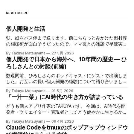
READ MORE
個人開発と生活
朝、娘をバス停まで送り出す。前にちらっとみかけた田村淳
の相槌術が面白そうだったので、ママ友との雑談で早速実践
してみたら効果てきめんだった。その方法は単純に、職業病
By Takuya Matsuyama
27 5月 2026
で癖になっている批判的思考を完全オフにし、相槌に全神経
個人開発で日本から海外へ、10年間の歴史 — ひ
を注ぐ、というものだ。「へぇ」「うん」「うーん」「なる
ろしさんとの対談(前編)
ほど〜」と、相手の話にどんなバリエーションで返そうかと
いう所に集中する。騙されたと思って試してみて欲しいんだ
数週間前、ひろしさんのポッドキャストにゲストで出演しま
が、このお陰で相手の話がよく理解できて、自然なフォロー
した。お互いの長い個人開発の経験について語り合いまし
アップの質問やリアクションが浮かぶようになる。こちらか
た。英語版を作成する過程で、日本語でも綺麗に整形した書
By Takuya Matsuyama
01 5月 2026
ら頑張って面白い話をひねり出す必要が無いので、気が楽に
き起こしが出来たので、こちらに掲載します。お楽しみくだ
「一汁一菜」にAI時代の生き方が詰まっている
なった。話の結論も何もいらなくて、「そうなんですね」
さい。 ※ギアアイコンをクリックして、音声と字幕を日本語
「いいですね」「ほんじゃお疲れ様です〜」みたいな感じで
に変更できます。 00:00 イントロ:TAKUYAさんようこそ
どうも個人アプリ作家のTAKUYAです。 今回は、AI時代を開
締めくくる。反応に困ったらとりあえず「いいですね」まじ
01:32 TAKUYAさんの自己紹介:WalknoteからInkdropまで
発者・クリエイター・表現者としてどう健やかに生きるか、
で便利！男相手の会話でも有効。インタビューにも応用が利
04:54 独立への踏み切り方:慎重派と勢い派 06:51 個人開発
について考えていることをシェアしたいと思います。ここで
きそうだ。 天気が悪くてだるいので、やる気が出るまで部
By Takuya Matsuyama
09 4月 2026
がフリーランス案件につながった 09:17 Inkdropで食えるよ
の「健やかに生きる」とは、心身の健康を保ちながら、もの
Claude Codeをtmuxのポップアップウィンドウ
屋でレシートの撮影などの単純作業をして過ごした。レシー
うになるまで 12:15 なぜ最初から海外市場を狙ったのか
づくりを楽しみ続けるという意味です。 読者の中にも、最
トを撮ったら事務代行さんに投げる。そのうちAIに代替させ