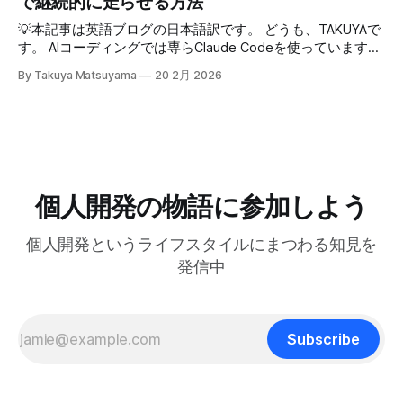
で継続的に走らせる方法
14:54 AI登場前、英語コピーに苦戦した話 16:18 AIバイブコ
近のAIの急速な進化の中でどう生き残り、さらに活躍してい
たい。レシートは基本カフェばっかりである。 ユーザフォ
ーディング時代をどう見ているか 17:24 全てのコードを一行
くかを悩んでいる方は多いのではないでしょうか。正直、す
💡本記事は英語ブログの日本語訳です。 どうも、TAKUYAで
ーラムをチェックしたら、
ずつレビューする使い方 21:06 AIは新幹線:速さの先にあるも
べてに対する正解はわかりません。未来を正確に予測できる
す。 AIコーディングでは専らClaude Codeを使っています。
の 25:53 AI時代に「感性」が大事になる 27:
人はいないからです。 でも自分は、ソフトウェア寄りのア
最初はtmuxでターミナルの右側にペインを分割して使って
By Takuya Matsuyama
20 2月 2026
ーティストとして生きる上で大事なのは、「戦略」や「堀
いたのですが、幅が狭すぎてメッセージやdiffがまともに表
(moat)」を築くことよりも、「生きる方向性」 だと思って
示できず、使いづらかったです。 <Prefix>+zでペインを最大
います。 人生とは速度ではなく方向である – ゲーテ 自分
化すればいいのですが、毎回やるのは面倒でした。 そこ
はどこに行きたいのか？何を見たいのか？それが大事です。
で、ポップアップウィンドウでClaude Codeを起動するよう
戦略は状況に合わせて柔軟に変えればいいからです。 今回
にしました。キーバインドを押せばセッションが開き、閉じ
は、日本の文化からいくつかの生き方の原則を探ってみたい
てもバックグラウンドで動き続けるので、すぐに再開できま
と思います。 最近、料理研究家の 土井善晴 さんの 「一汁一
す。 この記事では、それを実現するためのtmuxの設定方法
個人開発の物語に参加しよう
菜でよいという提案」 を読んで、日々のリズムを健やかに
を紹介します。 動画で見る(英語): ポップアップウィンドウ
保つためのヒントがたくさん詰まっていると感じまし
はサブプロセスを維持できない tmuxのdisplay-popupコマン
個人開発というライフスタイルにまつわる知見を
ドを使うとポップアップウィンドウを表示でき、ちょっとし
たツールにすぐアクセスするのに便利です。 僕はlazygitで
発信中
gitの状態をサッと確認するのに使っています: bind -r g
display-popup -d '#{pane_current_path}'
Subscribe