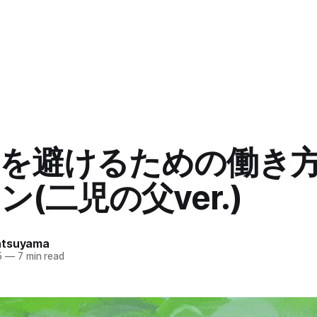
中を避けるための働き
ン(二児の父ver.)
atsuyama
5
—
7 min read