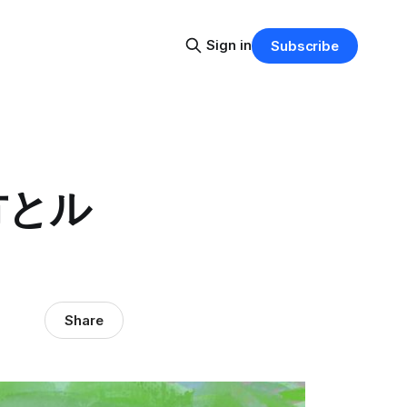
Sign in
Subscribe
方とル
Share