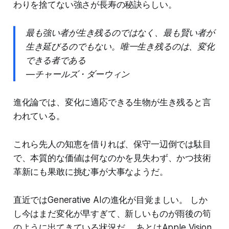
わりを捨てない強さが長寿の秘訣らしい。
最も強い者が生き残るのではなく、最も賢い者が
生き延びるのでもない。唯一生き残るのは、変化
できる者である
— チャールズ・ダーウィン
進化論では、変化に適応できる生物が生き残ると言
われている。
これら先人の知恵を借りれば、保守一辺倒では駄目
で、本質的な価値は何なのかを見失わず、かつ技術
革新にも果敢に挑む事が大事なようだ。
直近ではGenerative AIの進化が目覚ましい。 しか
し今はまだ変化が早すぎて、新しいものが雨後の筍
のように出てきている状況だ。 あとはApple Vision