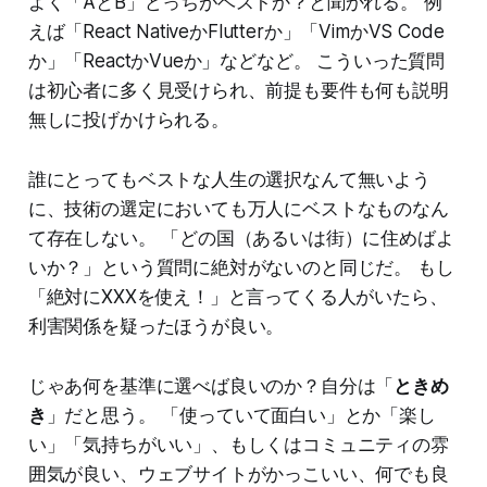
よく「AとB」どっちがベストか？と聞かれる。 例
えば「React NativeかFlutterか」「VimかVS Code
か」「ReactかVueか」などなど。 こういった質問
は初心者に多く見受けられ、前提も要件も何も説明
無しに投げかけられる。
誰にとってもベストな人生の選択なんて無いよう
に、技術の選定においても万人にベストなものなん
て存在しない。 「どの国（あるいは街）に住めばよ
いか？」という質問に絶対がないのと同じだ。 もし
「絶対にXXXを使え！」と言ってくる人がいたら、
利害関係を疑ったほうが良い。
じゃあ何を基準に選べば良いのか？自分は「
ときめ
き
」だと思う。 「使っていて面白い」とか「楽し
い」「気持ちがいい」、もしくはコミュニティの雰
囲気が良い、ウェブサイトがかっこいい、何でも良