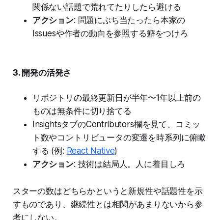
関係ない話題で荒れてたりしたら避ける
アクション
: 問題にぶち当たったら本家の
Issuesや作者の動向を参照する癖をつけろ
3. 開発の活発さ
リポジトリの最終更新日が半年〜1年以上前の
ものは無条件に切り捨てる
InsightsタブのContributors欄を見て、コミッ
ト数やコントリビュータの変遷を時系列に俯瞰
する (例:
React Native
)
アクション
: 技術は結局人。人に着目しろ
スターの数はどちらかというと新規性や話題性を示
すものであり、継続性とは相関があまりないから参
考にしない。