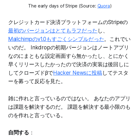
The early days of Stripe (Source:
Quora
)
クレジットカード決済プラットフォームのStripeの
最初のバージョンはとてもラフだった
し、
Mailchimpのv1.0もすごくシンプルだった
。これでい
いのだ。 Inkdropの初期バージョンはノートアプリ
なのにまともな設定画面すら無かったし、とにかく
早くリリースしたかったので決済の実装は後回しに
してクローズドβで
Hacker Newsに投稿
してテスタ
ーを募って反応を見た。
雑に作れと言っているのではない。 あなたのアプリ
は課題を解決するのだ。 課題を解決する最小限のも
のを作れと言っている。
自問する
：