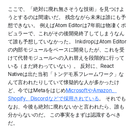
ここで、「絶対に廃れ無さそうな技術」を見つけよ
うとするのは間違いだ。 残念ながら未来は誰にも予
想できない。 例えばAtom Editorは7年前は物凄くポ
ピュラーで、これがその後開発終了してしまうなん
て誰も予想していなかった。 InkdropはAtom Editor
の内部モジュールをベースに開発したが、これを受
けて代替モジュールへの入れ替えを段階的に行って
いる（まだ終わっていない）。 反対に、React
Nativeは出た当初「トンデモ系フレームワーク」な
んて言われたりしていて懐疑的な人が多かったけ
ど、今ではMetaをはじめ
MicrosoftやAmazon、
Shopify、Discordなどで採用されている
。 それでも
なお、今後も絶対に廃れないかと言われたら、誰も
分からないのだ。 この事実をまずは認識するべき
だ。