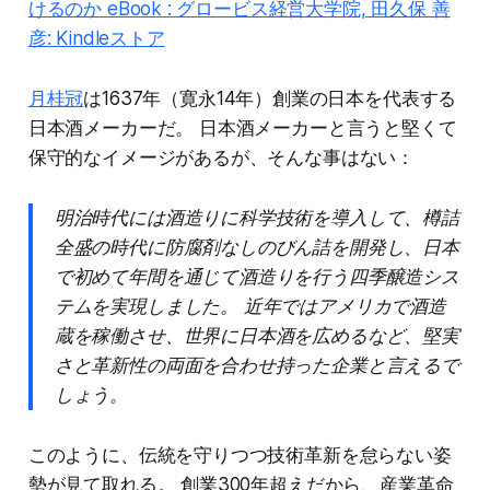
けるのか eBook : グロービス経営大学院, 田久保 善
彦: Kindleストア
月桂冠
は1637年（寛永14年）創業の日本を代表する
日本酒メーカーだ。 日本酒メーカーと言うと堅くて
保守的なイメージがあるが、そんな事はない：
明治時代には酒造りに科学技術を導入して、樽詰
全盛の時代に防腐剤なしのびん詰を開発し、日本
で初めて年間を通じて酒造りを行う四季醸造シス
テムを実現しました。 近年ではアメリカで酒造
蔵を稼働させ、世界に日本酒を広めるなど、堅実
さと革新性の両面を合わせ持った企業と言えるで
しょう。
このように、伝統を守りつつ技術革新を怠らない姿
勢が見て取れる。 創業300年超えだから、産業革命