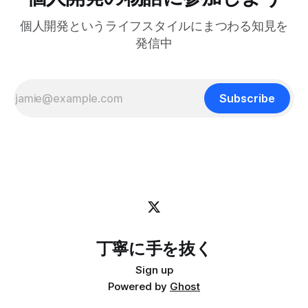
保つためのヒントがたくさん詰まっていると感じまし
はサブプロセスを維持できない tmuxのdisplay-popupコマン
個人開発というライフスタイルにまつわる知見を
ドを使うとポップアップウィンドウを表示でき、ちょっとし
たツールにすぐアクセスするのに便利です。 僕はlazygitで
発信中
gitの状態をサッと確認するのに使っています: bind -r g
display-popup -d '#{pane_current_path}'
Subscribe
丁寧に手を抜く
Sign up
Powered by
Ghost