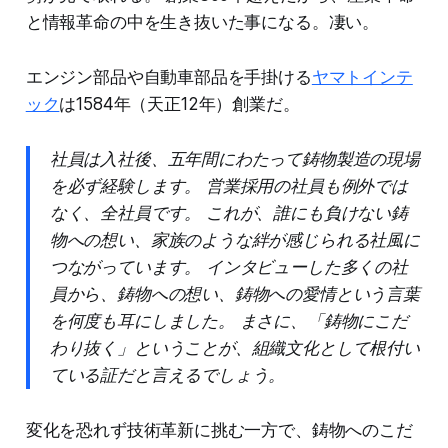
と情報革命の中を生き抜いた事になる。凄い。
エンジン部品や自動車部品を手掛ける
ヤマトインテ
ック
は1584年（天正12年）創業だ。
社員は入社後、五年間にわたって鋳物製造の現場
を必ず経験します。 営業採用の社員も例外では
なく、全社員です。 これが、誰にも負けない鋳
物への想い、家族のような絆が感じられる社風に
つながっています。 インタビューした多くの社
員から、鋳物への想い、鋳物への愛情という言葉
を何度も耳にしました。 まさに、「鋳物にこだ
わり抜く」ということが、組織文化として根付い
ている証だと言えるでしょう。
変化を恐れず技術革新に挑む一方で、鋳物へのこだ