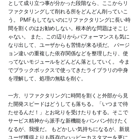
として成り立つ事が分かった段階なら、ここからリ
ファクタリングして削れる所をどんどん削っていこ
う。 PMFもしてないのにリファクタリングに長い時
間を割くのはお勧めしない。根本的な問題はそこじ
ゃない。 また、この辺りからパフォーマンスも気に
なり出して、ユーザからも苦情が来る頃だ。 バージ
ョン違いの重複した依存関係などを整理したり、使
ってないモジュールをどんどん落としていく。 今ま
でブラックボックスで使ってきたライブラリの中身
を理解して、処理の無駄を削ぐ。
一方、リファクタリングに時間を割くと外部から見
た開発スピードはどうしても落ちる。「いつまで待
たせるんだ！」とお叱りを受けたりもする。そこで
サービス精神から派手な新機能をバンバン付けたく
なるが、我慢だ。 もどかしい気持ちになるが、新規
ユーザ獲得よりも既存のハッピーカスタマーを更に