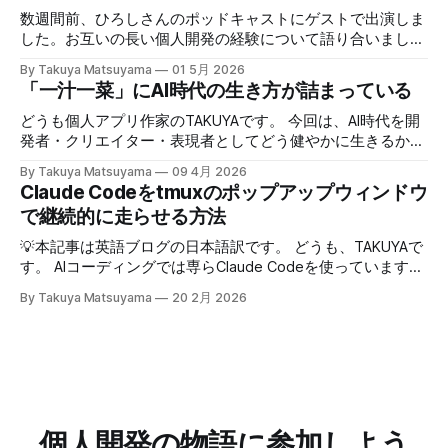
いう所に集中する。騙されたと思って試してみて欲しいんだ
数週間前、ひろしさんのポッドキャストにゲストで出演しま
が、このお陰で相手の話がよく理解できて、自然なフォロー
した。お互いの長い個人開発の経験について語り合いまし
アップの質問やリアクションが浮かぶようになる。こちらか
た。英語版を作成する過程で、日本語でも綺麗に整形した書
By Takuya Matsuyama
01 5月 2026
ら頑張って面白い話をひねり出す必要が無いので、気が楽に
き起こしが出来たので、こちらに掲載します。お楽しみくだ
「一汁一菜」にAI時代の生き方が詰まっている
なった。話の結論も何もいらなくて、「そうなんですね」
さい。 ※ギアアイコンをクリックして、音声と字幕を日本語
「いいですね」「ほんじゃお疲れ様です〜」みたいな感じで
に変更できます。 00:00 イントロ:TAKUYAさんようこそ
どうも個人アプリ作家のTAKUYAです。 今回は、AI時代を開
締めくくる。反応に困ったらとりあえず「いいですね」まじ
01:32 TAKUYAさんの自己紹介:WalknoteからInkdropまで
発者・クリエイター・表現者としてどう健やかに生きるか、
で便利！男相手の会話でも有効。インタビューにも応用が利
04:54 独立への踏み切り方:慎重派と勢い派 06:51 個人開発
について考えていることをシェアしたいと思います。ここで
きそうだ。 天気が悪くてだるいので、やる気が出るまで部
By Takuya Matsuyama
09 4月 2026
がフリーランス案件につながった 09:17 Inkdropで食えるよ
の「健やかに生きる」とは、心身の健康を保ちながら、もの
Claude Codeをtmuxのポップアップウィンドウ
屋でレシートの撮影などの単純作業をして過ごした。レシー
うになるまで 12:15 なぜ最初から海外市場を狙ったのか
づくりを楽しみ続けるという意味です。 読者の中にも、最
トを撮ったら事務代行さんに投げる。そのうちAIに代替させ
で継続的に走らせる方法
14:54 AI登場前、英語コピーに苦戦した話 16:18 AIバイブコ
近のAIの急速な進化の中でどう生き残り、さらに活躍してい
たい。レシートは基本カフェばっかりである。 ユーザフォ
ーディング時代をどう見ているか 17:24 全てのコードを一行
くかを悩んでいる方は多いのではないでしょうか。正直、す
💡本記事は英語ブログの日本語訳です。 どうも、TAKUYAで
ーラムをチェックしたら、
ずつレビューする使い方 21:06 AIは新幹線:速さの先にあるも
べてに対する正解はわかりません。未来を正確に予測できる
す。 AIコーディングでは専らClaude Codeを使っています。
の 25:53 AI時代に「感性」が大事になる 27:
人はいないからです。 でも自分は、ソフトウェア寄りのア
最初はtmuxでターミナルの右側にペインを分割して使って
By Takuya Matsuyama
20 2月 2026
ーティストとして生きる上で大事なのは、「戦略」や「堀
いたのですが、幅が狭すぎてメッセージやdiffがまともに表
(moat)」を築くことよりも、「生きる方向性」 だと思って
示できず、使いづらかったです。 <Prefix>+zでペインを最大
います。 人生とは速度ではなく方向である – ゲーテ 自分
化すればいいのですが、毎回やるのは面倒でした。 そこ
はどこに行きたいのか？何を見たいのか？それが大事です。
で、ポップアップウィンドウでClaude Codeを起動するよう
戦略は状況に合わせて柔軟に変えればいいからです。 今回
にしました。キーバインドを押せばセッションが開き、閉じ
は、日本の文化からいくつかの生き方の原則を探ってみたい
てもバックグラウンドで動き続けるので、すぐに再開できま
と思います。 最近、料理研究家の 土井善晴 さんの 「一汁一
す。 この記事では、それを実現するためのtmuxの設定方法
個人開発の物語に参加しよう
菜でよいという提案」 を読んで、日々のリズムを健やかに
を紹介します。 動画で見る(英語): ポップアップウィンドウ