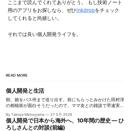
ここまで読んでくれてありがとう。 もし技術ノート
用のアプリをお探しなら、ぜひ
Inkdrop
をチェック
してくれると尚嬉しい。
それでは良い個人開発ライフを。
READ MORE
個人開発と生活
朝、娘をバス停まで送り出す。前にちらっとみかけた田村淳
の相槌術が面白そうだったので、ママ友との雑談で早速実践
してみたら効果てきめんだった。その方法は単純に、職業病
By Takuya Matsuyama
27 5月 2026
で癖になっている批判的思考を完全オフにし、相槌に全神経
個人開発で日本から海外へ、10年間の歴史 — ひ
を注ぐ、というものだ。「へぇ」「うん」「うーん」「なる
ろしさんとの対談(前編)
ほど〜」と、相手の話にどんなバリエーションで返そうかと